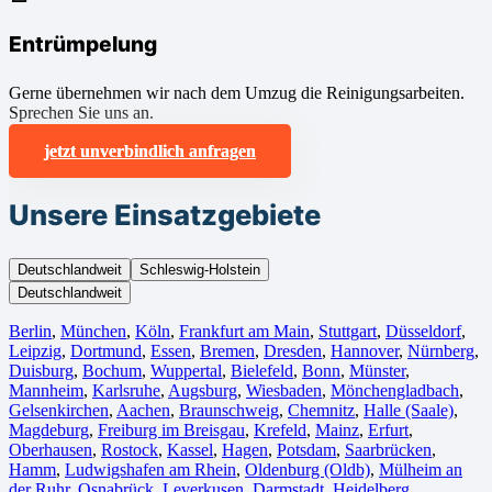
Entrümpelung
Gerne übernehmen wir nach dem Umzug die Reinigungsarbeiten.
Sprechen Sie uns an.
jetzt unverbindlich anfragen
Unsere Einsatzgebiete
Deutschlandweit
Schleswig-Holstein
Deutschlandweit
Berlin⁠
,
München
,
Köln⁠
,
Frankfurt am Main
,
Stuttgart
,
Düsseldorf
,
Leipzig
,
Dortmund
,
Essen
,
Bremen
,
Dresden
,
Hannover
,
Nürnberg
,
Duisburg⁠
,
Bochum
,
Wuppertal⁠
,
Bielefeld⁠
,
Bonn⁠
,
Münster⁠
,
Mannheim
,
Karlsruhe
,
Augsburg
,
Wiesbaden⁠
,
Mönchengladbach⁠
,
Gelsenkirchen⁠
,
Aachen⁠
,
Braunschweig
,
Chemnitz⁠
,
Halle (Saale)
⁠,
Magdeburg
,
Freiburg im Breisgau
⁠,
Krefeld⁠
,
Mainz⁠
,
Erfurt
,
Oberhausen⁠
,
Rostock⁠
,
Kassel⁠
,
Hagen
,
Potsdam
,
Saarbrücken⁠
,
Hamm
,
Ludwigshafen am Rhein
⁠,
Oldenburg (Oldb)
,
Mülheim an
der Ruhr
,
Osnabrück⁠
,
Leverkusen
,
Darmstadt⁠
,
Heidelberg
,