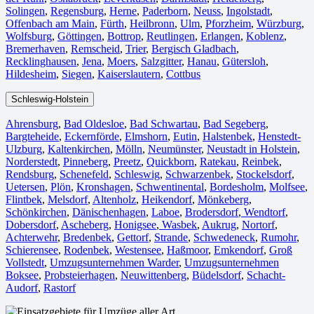
Solingen
,
Regensburg
,
Herne⁠
,
Paderborn
,
Neuss
,
Ingolstadt
,
Offenbach am Main
,
Fürth⁠
,
Heilbronn
,
Ulm⁠
,
Pforzheim
,
Würzburg
,
Wolfsburg⁠
,
Göttingen
,
Bottrop
,
Reutlingen
,
Erlangen⁠
,
Koblenz
,
Bremerhaven⁠
,
Remscheid
,
Trier⁠
,
Bergisch Gladbach
,
Recklinghausen
,
Jena⁠
,
Moers⁠
,
Salzgitter⁠
,
Hanau
,
Gütersloh
,
Hildesheim⁠
,
Siegen⁠
,
Kaiserslautern⁠
,
Cottbus⁠
Schleswig-Holstein
Ahrensburg
,
Bad Oldesloe
,
Bad Schwartau
,
Bad Segeberg
,
Bargteheide
,
Eckernförde
,
Elmshorn
,
Eutin
,
Halstenbek
,
Henstedt-
Ulzburg
,
Kaltenkirchen
,
Mölln
,
Neumünster
,
Neustadt in Holstein
,
Norderstedt
,
Pinneberg
,
Preetz
,
Quickborn
,
Ratekau
,
Reinbek
,
Rendsburg
,
Schenefeld
,
Schleswig
,
Schwarzenbek
,
Stockelsdorf
,
Uetersen
,
Plön
,
Kronshagen
,
Schwentinental
,
Bordesholm
,
Molfsee
,
Flintbek
,
Melsdorf
,
Altenholz
,
Heikendorf
,
Mönkeberg
,
Schönkirchen
,
Dänischenhagen
,
Laboe
,
Brodersdorf
,
Wendtorf
,
Dobersdorf
,
Ascheberg
,
Honigsee
,
Wasbek
,
Aukrug
,
Nortorf
,
Achterwehr
,
Bredenbek
,
Gettorf
,
Strande
,
Schwedeneck
,
Rumohr
,
Schierensee
,
Rodenbek
,
Westensee
,
Haßmoor
,
Emkendorf
,
Groß
Vollstedt
,
Umzugsunternehmen Warder
,
Umzugsunternehmen
Boksee
,
Probsteierhagen
,
Neuwittenberg
,
Büdelsdorf
,
Schacht-
Audorf
,
Rastorf