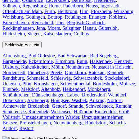
der Ruhr
,
Osnabrück⁠
,
Leverkusen
,
Darmstadt⁠
,
Heidelberg
,
Solingen
,
Regensburg
,
Herne⁠
,
Paderborn
,
Neuss
,
Ingolstadt
,
Offenbach am Main
,
Fürth⁠
,
Heilbronn
,
Ulm⁠
,
Pforzheim
,
Würzburg
,
Wolfsburg⁠
,
Göttingen
,
Bottrop
,
Reutlingen
,
Erlangen⁠
,
Koblenz
,
Bremerhaven⁠
,
Remscheid
,
Trier⁠
,
Bergisch Gladbach
,
Recklinghausen
,
Jena⁠
,
Moers⁠
,
Salzgitter⁠
,
Hanau
,
Gütersloh
,
Hildesheim⁠
,
Siegen⁠
,
Kaiserslautern⁠
,
Cottbus⁠
Schleswig-Holstein
Ahrensburg
,
Bad Oldesloe
,
Bad Schwartau
,
Bad Segeberg
,
Bargteheide
,
Eckernförde
,
Elmshorn
,
Eutin
,
Halstenbek
,
Henstedt-
Ulzburg
,
Kaltenkirchen
,
Mölln
,
Neumünster
,
Neustadt in Holstein
,
Norderstedt
,
Pinneberg
,
Preetz
,
Quickborn
,
Ratekau
,
Reinbek
,
Rendsburg
,
Schenefeld
,
Schleswig
,
Schwarzenbek
,
Stockelsdorf
,
Uetersen
,
Plön
,
Kronshagen
,
Schwentinental
,
Bordesholm
,
Molfsee
,
Flintbek
,
Melsdorf
,
Altenholz
,
Heikendorf
,
Mönkeberg
,
Schönkirchen
,
Dänischenhagen
,
Laboe
,
Brodersdorf
,
Wendtorf
,
Dobersdorf
,
Ascheberg
,
Honigsee
,
Wasbek
,
Aukrug
,
Nortorf
,
Achterwehr
,
Bredenbek
,
Gettorf
,
Strande
,
Schwedeneck
,
Rumohr
,
Schierensee
,
Rodenbek
,
Westensee
,
Haßmoor
,
Emkendorf
,
Groß
Vollstedt
,
Umzugsunternehmen Warder
,
Umzugsunternehmen
Boksee
,
Probsteierhagen
,
Neuwittenberg
,
Büdelsdorf
,
Schacht-
Audorf
,
Rastorf