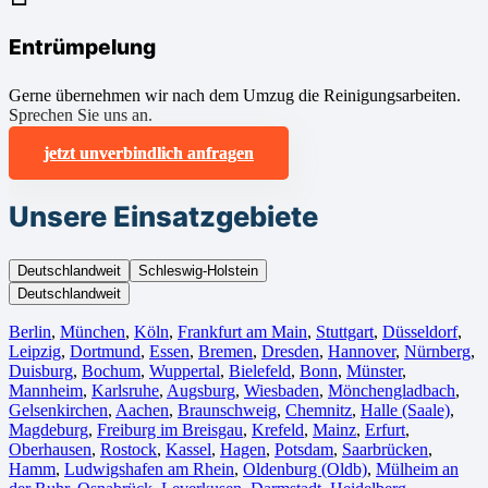
Entrümpelung
Gerne übernehmen wir nach dem Umzug die Reinigungsarbeiten.
Sprechen Sie uns an.
jetzt unverbindlich anfragen
Unsere Einsatzgebiete
Deutschlandweit
Schleswig-Holstein
Deutschlandweit
Berlin⁠
,
München
,
Köln⁠
,
Frankfurt am Main
,
Stuttgart
,
Düsseldorf
,
Leipzig
,
Dortmund
,
Essen
,
Bremen
,
Dresden
,
Hannover
,
Nürnberg
,
Duisburg⁠
,
Bochum
,
Wuppertal⁠
,
Bielefeld⁠
,
Bonn⁠
,
Münster⁠
,
Mannheim
,
Karlsruhe
,
Augsburg
,
Wiesbaden⁠
,
Mönchengladbach⁠
,
Gelsenkirchen⁠
,
Aachen⁠
,
Braunschweig
,
Chemnitz⁠
,
Halle (Saale)
⁠,
Magdeburg
,
Freiburg im Breisgau
⁠,
Krefeld⁠
,
Mainz⁠
,
Erfurt
,
Oberhausen⁠
,
Rostock⁠
,
Kassel⁠
,
Hagen
,
Potsdam
,
Saarbrücken⁠
,
Hamm
,
Ludwigshafen am Rhein
⁠,
Oldenburg (Oldb)
,
Mülheim an