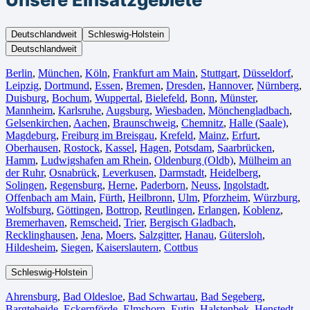
Deutschlandweit
Schleswig-Holstein
Deutschlandweit
Berlin⁠
,
München
,
Köln⁠
,
Frankfurt am Main
,
Stuttgart
,
Düsseldorf
,
Leipzig
,
Dortmund
,
Essen
,
Bremen
,
Dresden
,
Hannover
,
Nürnberg
,
Duisburg⁠
,
Bochum
,
Wuppertal⁠
,
Bielefeld⁠
,
Bonn⁠
,
Münster⁠
,
Mannheim
,
Karlsruhe
,
Augsburg
,
Wiesbaden⁠
,
Mönchengladbach⁠
,
Gelsenkirchen⁠
,
Aachen⁠
,
Braunschweig
,
Chemnitz⁠
,
Halle (Saale)
⁠,
Magdeburg
,
Freiburg im Breisgau
⁠,
Krefeld⁠
,
Mainz⁠
,
Erfurt
,
Oberhausen⁠
,
Rostock⁠
,
Kassel⁠
,
Hagen
,
Potsdam
,
Saarbrücken⁠
,
Hamm
,
Ludwigshafen am Rhein
⁠,
Oldenburg (Oldb)
,
Mülheim an
der Ruhr
,
Osnabrück⁠
,
Leverkusen
,
Darmstadt⁠
,
Heidelberg
,
Solingen
,
Regensburg
,
Herne⁠
,
Paderborn
,
Neuss
,
Ingolstadt
,
Offenbach am Main
,
Fürth⁠
,
Heilbronn
,
Ulm⁠
,
Pforzheim
,
Würzburg
,
Wolfsburg⁠
,
Göttingen
,
Bottrop
,
Reutlingen
,
Erlangen⁠
,
Koblenz
,
Bremerhaven⁠
,
Remscheid
,
Trier⁠
,
Bergisch Gladbach
,
Recklinghausen
,
Jena⁠
,
Moers⁠
,
Salzgitter⁠
,
Hanau
,
Gütersloh
,
Hildesheim⁠
,
Siegen⁠
,
Kaiserslautern⁠
,
Cottbus⁠
Schleswig-Holstein
Ahrensburg
,
Bad Oldesloe
,
Bad Schwartau
,
Bad Segeberg
,
Bargteheide
,
Eckernförde
,
Elmshorn
,
Eutin
,
Halstenbek
,
Henstedt-