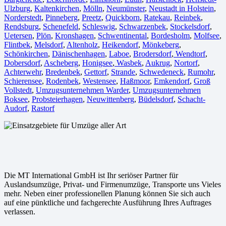
Ulzburg
,
Kaltenkirchen
,
Mölln
,
Neumünster
,
Neustadt in Holstein
,
Norderstedt
,
Pinneberg
,
Preetz
,
Quickborn
,
Ratekau
,
Reinbek
,
Rendsburg
,
Schenefeld
,
Schleswig
,
Schwarzenbek
,
Stockelsdorf
,
Uetersen
,
Plön
,
Kronshagen
,
Schwentinental
,
Bordesholm
,
Molfsee
,
Flintbek
,
Melsdorf
,
Altenholz
,
Heikendorf
,
Mönkeberg
,
Schönkirchen
,
Dänischenhagen
,
Laboe
,
Brodersdorf
,
Wendtorf
,
Dobersdorf
,
Ascheberg
,
Honigsee
,
Wasbek
,
Aukrug
,
Nortorf
,
Achterwehr
,
Bredenbek
,
Gettorf
,
Strande
,
Schwedeneck
,
Rumohr
,
Schierensee
,
Rodenbek
,
Westensee
,
Haßmoor
,
Emkendorf
,
Groß
Vollstedt
,
Umzugsunternehmen Warder
,
Umzugsunternehmen
Boksee
,
Probsteierhagen
,
Neuwittenberg
,
Büdelsdorf
,
Schacht-
Audorf
,
Rastorf
Die MT International GmbH ist Ihr seriöser Partner für
Auslandsumzüge, Privat- und Firmenumzüge, Transporte uns Vieles
mehr. Neben einer professionellen Planung können Sie sich auch
auf eine pünktliche und fachgerechte Ausführung Ihres Auftrages
verlassen.