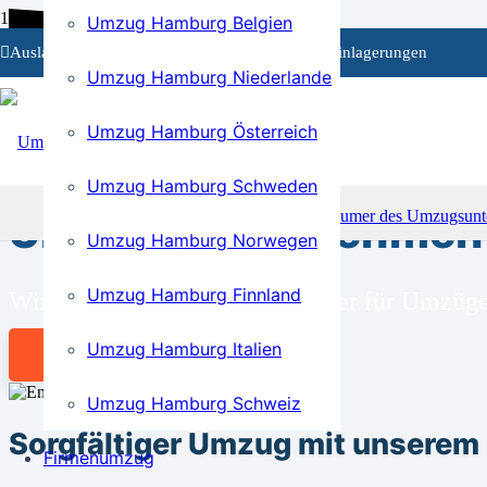
Umzug Hamburg Belgien
Auslandsumzüge
Privat- und Firmenumzüge
Einlagerungen
Umzug Hamburg Niederlande
Umzug Hamburg Österreich
BEI UNS SIND SIE RICHTIG!
Umzug Hamburg Schweden
Umzugsunternehmen 
Umzug Hamburg Norwegen
Umzug Hamburg Finnland
Wir sind Ihr kompetenter Partner für Umzü
Umzug Hamburg Italien
Angebot anfordern
Umzug Hamburg Schweiz
Sorgfältiger Umzug mit unsere
Firmenumzug