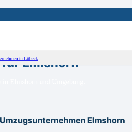
für Elmshorn
ge in Elmshorn und Umgebung.
m Umzugsunternehmen Elmshorn