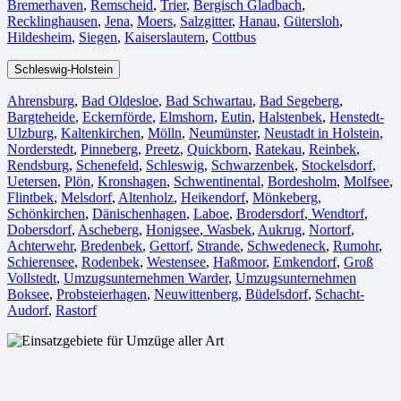
Bremerhaven⁠
,
Remscheid
,
Trier⁠
,
Bergisch Gladbach
,
Recklinghausen
,
Jena⁠
,
Moers⁠
,
Salzgitter⁠
,
Hanau
,
Gütersloh
,
Hildesheim⁠
,
Siegen⁠
,
Kaiserslautern⁠
,
Cottbus⁠
Schleswig-Holstein
Ahrensburg
,
Bad Oldesloe
,
Bad Schwartau
,
Bad Segeberg
,
Bargteheide
,
Eckernförde
,
Elmshorn
,
Eutin
,
Halstenbek
,
Henstedt-
Ulzburg
,
Kaltenkirchen
,
Mölln
,
Neumünster
,
Neustadt in Holstein
,
Norderstedt
,
Pinneberg
,
Preetz
,
Quickborn
,
Ratekau
,
Reinbek
,
Rendsburg
,
Schenefeld
,
Schleswig
,
Schwarzenbek
,
Stockelsdorf
,
Uetersen
,
Plön
,
Kronshagen
,
Schwentinental
,
Bordesholm
,
Molfsee
,
Flintbek
,
Melsdorf
,
Altenholz
,
Heikendorf
,
Mönkeberg
,
Schönkirchen
,
Dänischenhagen
,
Laboe
,
Brodersdorf
,
Wendtorf
,
Dobersdorf
,
Ascheberg
,
Honigsee
,
Wasbek
,
Aukrug
,
Nortorf
,
Achterwehr
,
Bredenbek
,
Gettorf
,
Strande
,
Schwedeneck
,
Rumohr
,
Schierensee
,
Rodenbek
,
Westensee
,
Haßmoor
,
Emkendorf
,
Groß
Vollstedt
,
Umzugsunternehmen Warder
,
Umzugsunternehmen
Boksee
,
Probsteierhagen
,
Neuwittenberg
,
Büdelsdorf
,
Schacht-
Audorf
,
Rastorf