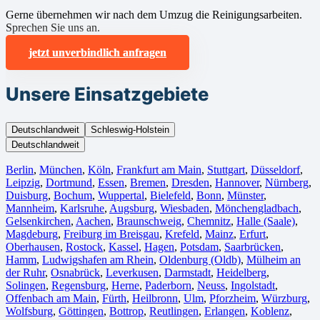
Gerne übernehmen wir nach dem Umzug die Reinigungsarbeiten.
Sprechen Sie uns an.
jetzt unverbindlich anfragen
Unsere Einsatzgebiete
Deutschlandweit
Schleswig-Holstein
Deutschlandweit
Berlin⁠
,
München
,
Köln⁠
,
Frankfurt am Main
,
Stuttgart
,
Düsseldorf
,
Leipzig
,
Dortmund
,
Essen
,
Bremen
,
Dresden
,
Hannover
,
Nürnberg
,
Duisburg⁠
,
Bochum
,
Wuppertal⁠
,
Bielefeld⁠
,
Bonn⁠
,
Münster⁠
,
Mannheim
,
Karlsruhe
,
Augsburg
,
Wiesbaden⁠
,
Mönchengladbach⁠
,
Gelsenkirchen⁠
,
Aachen⁠
,
Braunschweig
,
Chemnitz⁠
,
Halle (Saale)
⁠,
Magdeburg
,
Freiburg im Breisgau
⁠,
Krefeld⁠
,
Mainz⁠
,
Erfurt
,
Oberhausen⁠
,
Rostock⁠
,
Kassel⁠
,
Hagen
,
Potsdam
,
Saarbrücken⁠
,
Hamm
,
Ludwigshafen am Rhein
⁠,
Oldenburg (Oldb)
,
Mülheim an
der Ruhr
,
Osnabrück⁠
,
Leverkusen
,
Darmstadt⁠
,
Heidelberg
,
Solingen
,
Regensburg
,
Herne⁠
,
Paderborn
,
Neuss
,
Ingolstadt
,
Offenbach am Main
,
Fürth⁠
,
Heilbronn
,
Ulm⁠
,
Pforzheim
,
Würzburg
,
Wolfsburg⁠
,
Göttingen
,
Bottrop
,
Reutlingen
,
Erlangen⁠
,
Koblenz
,