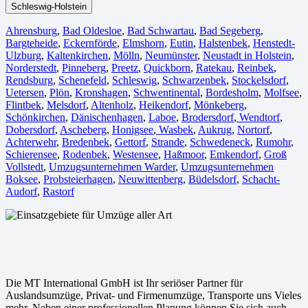
Schleswig-Holstein
Ahrensburg
,
Bad Oldesloe
,
Bad Schwartau
,
Bad Segeberg
,
Bargteheide
,
Eckernförde
,
Elmshorn
,
Eutin
,
Halstenbek
,
Henstedt-
Ulzburg
,
Kaltenkirchen
,
Mölln
,
Neumünster
,
Neustadt in Holstein
,
Norderstedt
,
Pinneberg
,
Preetz
,
Quickborn
,
Ratekau
,
Reinbek
,
Rendsburg
,
Schenefeld
,
Schleswig
,
Schwarzenbek
,
Stockelsdorf
,
Uetersen
,
Plön
,
Kronshagen
,
Schwentinental
,
Bordesholm
,
Molfsee
,
Flintbek
,
Melsdorf
,
Altenholz
,
Heikendorf
,
Mönkeberg
,
Schönkirchen
,
Dänischenhagen
,
Laboe
,
Brodersdorf
,
Wendtorf
,
Dobersdorf
,
Ascheberg
,
Honigsee
,
Wasbek
,
Aukrug
,
Nortorf
,
Achterwehr
,
Bredenbek
,
Gettorf
,
Strande
,
Schwedeneck
,
Rumohr
,
Schierensee
,
Rodenbek
,
Westensee
,
Haßmoor
,
Emkendorf
,
Groß
Vollstedt
,
Umzugsunternehmen Warder
,
Umzugsunternehmen
Boksee
,
Probsteierhagen
,
Neuwittenberg
,
Büdelsdorf
,
Schacht-
Audorf
,
Rastorf
Die MT International GmbH ist Ihr seriöser Partner für
Auslandsumzüge, Privat- und Firmenumzüge, Transporte uns Vieles
mehr. Neben einer professionellen Planung können Sie sich auch