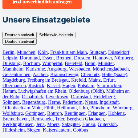
jetzt unverbindlich anfragen
Unsere Einsatzgebiete
Deutschlandweit
Schleswig-Holstein
Deutschlandweit
Berlin⁠
,
München
,
Köln⁠
,
Frankfurt am Main
,
Stuttgart
,
Düsseldorf
,
Leipzig
,
Dortmund
,
Essen
,
Bremen
,
Dresden
,
Hannover
,
Nürnberg
,
Duisburg⁠
,
Bochum
,
Wuppertal⁠
,
Bielefeld⁠
,
Bonn⁠
,
Münster⁠
,
Mannheim
,
Karlsruhe
,
Augsburg
,
Wiesbaden⁠
,
Mönchengladbach⁠
,
Gelsenkirchen⁠
,
Aachen⁠
,
Braunschweig
,
Chemnitz⁠
,
Halle (Saale)
⁠,
Magdeburg
,
Freiburg im Breisgau
⁠,
Krefeld⁠
,
Mainz⁠
,
Erfurt
,
Oberhausen⁠
,
Rostock⁠
,
Kassel⁠
,
Hagen
,
Potsdam
,
Saarbrücken⁠
,
Hamm
,
Ludwigshafen am Rhein
⁠,
Oldenburg (Oldb)
,
Mülheim an
der Ruhr
,
Osnabrück⁠
,
Leverkusen
,
Darmstadt⁠
,
Heidelberg
,
Solingen
,
Regensburg
,
Herne⁠
,
Paderborn
,
Neuss
,
Ingolstadt
,
Offenbach am Main
,
Fürth⁠
,
Heilbronn
,
Ulm⁠
,
Pforzheim
,
Würzburg
,
Wolfsburg⁠
,
Göttingen
,
Bottrop
,
Reutlingen
,
Erlangen⁠
,
Koblenz
,
Bremerhaven⁠
,
Remscheid
,
Trier⁠
,
Bergisch Gladbach
,
Recklinghausen
,
Jena⁠
,
Moers⁠
,
Salzgitter⁠
,
Hanau
,
Gütersloh
,
Hildesheim⁠
,
Siegen⁠
,
Kaiserslautern⁠
,
Cottbus⁠