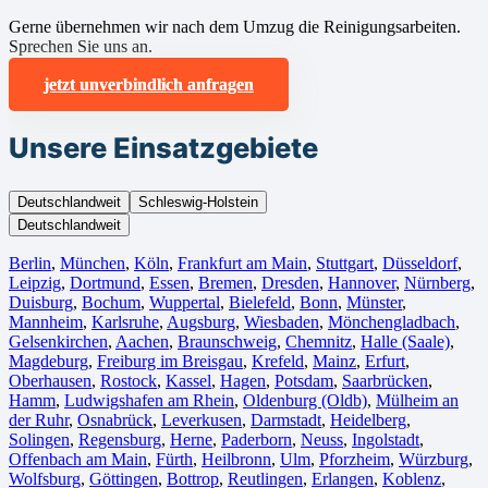
Gerne übernehmen wir nach dem Umzug die Reinigungsarbeiten.
Sprechen Sie uns an.
jetzt unverbindlich anfragen
Unsere Einsatzgebiete
Deutschlandweit
Schleswig-Holstein
Deutschlandweit
Berlin⁠
,
München
,
Köln⁠
,
Frankfurt am Main
,
Stuttgart
,
Düsseldorf
,
Leipzig
,
Dortmund
,
Essen
,
Bremen
,
Dresden
,
Hannover
,
Nürnberg
,
Duisburg⁠
,
Bochum
,
Wuppertal⁠
,
Bielefeld⁠
,
Bonn⁠
,
Münster⁠
,
Mannheim
,
Karlsruhe
,
Augsburg
,
Wiesbaden⁠
,
Mönchengladbach⁠
,
Gelsenkirchen⁠
,
Aachen⁠
,
Braunschweig
,
Chemnitz⁠
,
Halle (Saale)
⁠,
Magdeburg
,
Freiburg im Breisgau
⁠,
Krefeld⁠
,
Mainz⁠
,
Erfurt
,
Oberhausen⁠
,
Rostock⁠
,
Kassel⁠
,
Hagen
,
Potsdam
,
Saarbrücken⁠
,
Hamm
,
Ludwigshafen am Rhein
⁠,
Oldenburg (Oldb)
,
Mülheim an
der Ruhr
,
Osnabrück⁠
,
Leverkusen
,
Darmstadt⁠
,
Heidelberg
,
Solingen
,
Regensburg
,
Herne⁠
,
Paderborn
,
Neuss
,
Ingolstadt
,
Offenbach am Main
,
Fürth⁠
,
Heilbronn
,
Ulm⁠
,
Pforzheim
,
Würzburg
,
Wolfsburg⁠
,
Göttingen
,
Bottrop
,
Reutlingen
,
Erlangen⁠
,
Koblenz
,