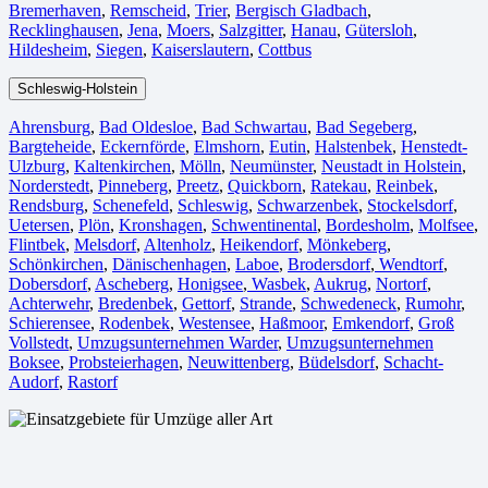
Bremerhaven⁠
,
Remscheid
,
Trier⁠
,
Bergisch Gladbach
,
Recklinghausen
,
Jena⁠
,
Moers⁠
,
Salzgitter⁠
,
Hanau
,
Gütersloh
,
Hildesheim⁠
,
Siegen⁠
,
Kaiserslautern⁠
,
Cottbus⁠
Schleswig-Holstein
Ahrensburg
,
Bad Oldesloe
,
Bad Schwartau
,
Bad Segeberg
,
Bargteheide
,
Eckernförde
,
Elmshorn
,
Eutin
,
Halstenbek
,
Henstedt-
Ulzburg
,
Kaltenkirchen
,
Mölln
,
Neumünster
,
Neustadt in Holstein
,
Norderstedt
,
Pinneberg
,
Preetz
,
Quickborn
,
Ratekau
,
Reinbek
,
Rendsburg
,
Schenefeld
,
Schleswig
,
Schwarzenbek
,
Stockelsdorf
,
Uetersen
,
Plön
,
Kronshagen
,
Schwentinental
,
Bordesholm
,
Molfsee
,
Flintbek
,
Melsdorf
,
Altenholz
,
Heikendorf
,
Mönkeberg
,
Schönkirchen
,
Dänischenhagen
,
Laboe
,
Brodersdorf
,
Wendtorf
,
Dobersdorf
,
Ascheberg
,
Honigsee
,
Wasbek
,
Aukrug
,
Nortorf
,
Achterwehr
,
Bredenbek
,
Gettorf
,
Strande
,
Schwedeneck
,
Rumohr
,
Schierensee
,
Rodenbek
,
Westensee
,
Haßmoor
,
Emkendorf
,
Groß
Vollstedt
,
Umzugsunternehmen Warder
,
Umzugsunternehmen
Boksee
,
Probsteierhagen
,
Neuwittenberg
,
Büdelsdorf
,
Schacht-
Audorf
,
Rastorf