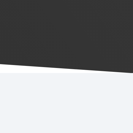
Sorgfältiger Umzug mit
unserem
Umzugsunternehmen
Wapelfeld
Jeder Umzug ist individuell, und unser