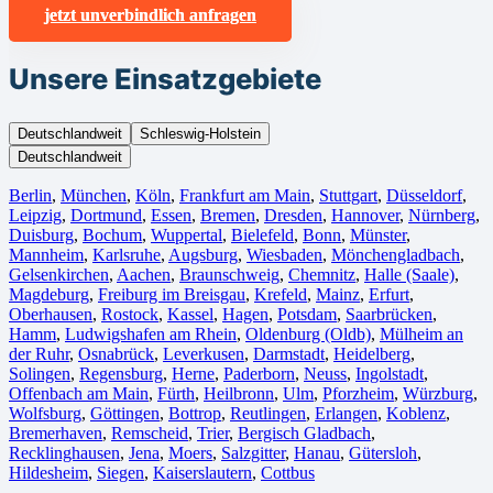
jetzt unverbindlich anfragen
Unsere Einsatzgebiete
Deutschlandweit
Schleswig-Holstein
Deutschlandweit
Berlin⁠
,
München
,
Köln⁠
,
Frankfurt am Main
,
Stuttgart
,
Düsseldorf
,
Leipzig
,
Dortmund
,
Essen
,
Bremen
,
Dresden
,
Hannover
,
Nürnberg
,
Duisburg⁠
,
Bochum
,
Wuppertal⁠
,
Bielefeld⁠
,
Bonn⁠
,
Münster⁠
,
Mannheim
,
Karlsruhe
,
Augsburg
,
Wiesbaden⁠
,
Mönchengladbach⁠
,
Gelsenkirchen⁠
,
Aachen⁠
,
Braunschweig
,
Chemnitz⁠
,
Halle (Saale)
⁠,
Magdeburg
,
Freiburg im Breisgau
⁠,
Krefeld⁠
,
Mainz⁠
,
Erfurt
,
Oberhausen⁠
,
Rostock⁠
,
Kassel⁠
,
Hagen
,
Potsdam
,
Saarbrücken⁠
,
Hamm
,
Ludwigshafen am Rhein
⁠,
Oldenburg (Oldb)
,
Mülheim an
der Ruhr
,
Osnabrück⁠
,
Leverkusen
,
Darmstadt⁠
,
Heidelberg
,
Solingen
,
Regensburg
,
Herne⁠
,
Paderborn
,
Neuss
,
Ingolstadt
,
Offenbach am Main
,
Fürth⁠
,
Heilbronn
,
Ulm⁠
,
Pforzheim
,
Würzburg
,
Wolfsburg⁠
,
Göttingen
,
Bottrop
,
Reutlingen
,
Erlangen⁠
,
Koblenz
,
Bremerhaven⁠
,
Remscheid
,
Trier⁠
,
Bergisch Gladbach
,
Recklinghausen
,
Jena⁠
,
Moers⁠
,
Salzgitter⁠
,
Hanau
,
Gütersloh
,
Hildesheim⁠
,
Siegen⁠
,
Kaiserslautern⁠
,
Cottbus⁠