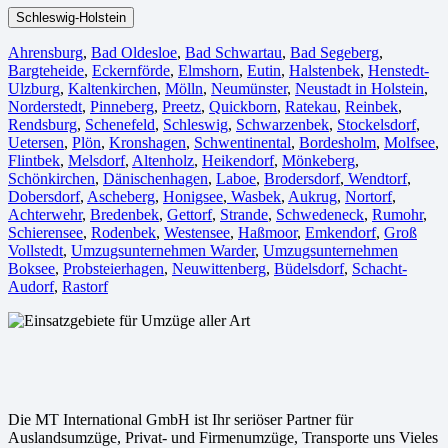
Schleswig-Holstein
Ahrensburg
,
Bad Oldesloe
,
Bad Schwartau
,
Bad Segeberg
,
Bargteheide
,
Eckernförde
,
Elmshorn
,
Eutin
,
Halstenbek
,
Henstedt-
Ulzburg
,
Kaltenkirchen
,
Mölln
,
Neumünster
,
Neustadt in Holstein
,
Norderstedt
,
Pinneberg
,
Preetz
,
Quickborn
,
Ratekau
,
Reinbek
,
Rendsburg
,
Schenefeld
,
Schleswig
,
Schwarzenbek
,
Stockelsdorf
,
Uetersen
,
Plön
,
Kronshagen
,
Schwentinental
,
Bordesholm
,
Molfsee
,
Flintbek
,
Melsdorf
,
Altenholz
,
Heikendorf
,
Mönkeberg
,
Schönkirchen
,
Dänischenhagen
,
Laboe
,
Brodersdorf
,
Wendtorf
,
Dobersdorf
,
Ascheberg
,
Honigsee
,
Wasbek
,
Aukrug
,
Nortorf
,
Achterwehr
,
Bredenbek
,
Gettorf
,
Strande
,
Schwedeneck
,
Rumohr
,
Schierensee
,
Rodenbek
,
Westensee
,
Haßmoor
,
Emkendorf
,
Groß
Vollstedt
,
Umzugsunternehmen Warder
,
Umzugsunternehmen
Boksee
,
Probsteierhagen
,
Neuwittenberg
,
Büdelsdorf
,
Schacht-
Audorf
,
Rastorf
Die MT International GmbH ist Ihr seriöser Partner für
Auslandsumzüge, Privat- und Firmenumzüge, Transporte uns Vieles