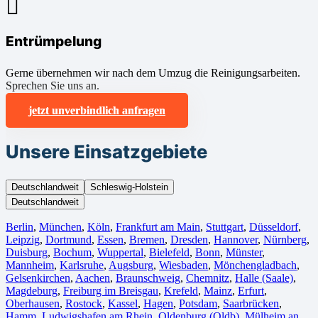
Entrümpelung
Gerne übernehmen wir nach dem Umzug die Reinigungsarbeiten.
Sprechen Sie uns an.
jetzt unverbindlich anfragen
Unsere Einsatzgebiete
Deutschlandweit
Schleswig-Holstein
Deutschlandweit
Berlin⁠
,
München
,
Köln⁠
,
Frankfurt am Main
,
Stuttgart
,
Düsseldorf
,
Leipzig
,
Dortmund
,
Essen
,
Bremen
,
Dresden
,
Hannover
,
Nürnberg
,
Duisburg⁠
,
Bochum
,
Wuppertal⁠
,
Bielefeld⁠
,
Bonn⁠
,
Münster⁠
,
Mannheim
,
Karlsruhe
,
Augsburg
,
Wiesbaden⁠
,
Mönchengladbach⁠
,
Gelsenkirchen⁠
,
Aachen⁠
,
Braunschweig
,
Chemnitz⁠
,
Halle (Saale)
⁠,
Magdeburg
,
Freiburg im Breisgau
⁠,
Krefeld⁠
,
Mainz⁠
,
Erfurt
,
Oberhausen⁠
,
Rostock⁠
,
Kassel⁠
,
Hagen
,
Potsdam
,
Saarbrücken⁠
,
Hamm
,
Ludwigshafen am Rhein
⁠,
Oldenburg (Oldb)
,
Mülheim an