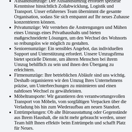
Auslandsumzüge: Der Auslandsumzug erfordert spezielle
Kenntnisse hinsichtlich Zollabwicklung, Logistik und
Transport. Unser erfahrenes Team übernimmt die gesamte
Organisation, sodass Sie sich entspannt auf Ihr neues Zuhause
konzentrieren können.
Privatumzüge: Wir verstehen die Anstrengungen und Mühen
eines Umzugs eines Privathaushalts und bieten
maßgeschneiderte Lösungen, um den Wechsel des Wohnorts
so reibungslos wie möglich zu gestalten.
Seniorenumzüge: Ein sensibles Angebot, das individuellen
Support und Unterstützung erfordert. Unsere Umzugsfirma
bietet spezielle Dienste, um älteren Menschen bei ihrem
Umzug behilflich zu sein und ihnen den Übergang zu
erleichtern.
Firmenumzüge: Ihre betrieblichen Abläufe sind uns wichtig.
Deshalb organisieren wir den Umzug Ihres Unternehmens
präzise, um Unterbrechungen zu minimieren und einen
nahtlosen Wechsel zu gewährleisten.
Möbeltransporte: Wir garantieren den verantwortungsvollen
Transport von Möbeln, vom sorgfältigen Verpacken über die
Verladung bis hin zum Wiederaufbau am neuen Standort.
Entrümpelungen: Ob alte Büroausstattung oder Gegenstände
aus Ihrem Haushalt, die nicht mehr gebraucht werden, unser
Team hilft Ihnen effektiv beim Entrümpeln und schafft Platz
für Neues.