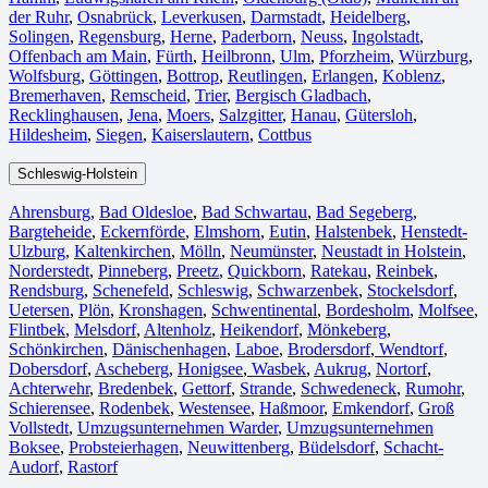
der Ruhr
,
Osnabrück⁠
,
Leverkusen
,
Darmstadt⁠
,
Heidelberg
,
Solingen
,
Regensburg
,
Herne⁠
,
Paderborn
,
Neuss
,
Ingolstadt
,
Offenbach am Main
,
Fürth⁠
,
Heilbronn
,
Ulm⁠
,
Pforzheim
,
Würzburg
,
Wolfsburg⁠
,
Göttingen
,
Bottrop
,
Reutlingen
,
Erlangen⁠
,
Koblenz
,
Bremerhaven⁠
,
Remscheid
,
Trier⁠
,
Bergisch Gladbach
,
Recklinghausen
,
Jena⁠
,
Moers⁠
,
Salzgitter⁠
,
Hanau
,
Gütersloh
,
Hildesheim⁠
,
Siegen⁠
,
Kaiserslautern⁠
,
Cottbus⁠
Schleswig-Holstein
Ahrensburg
,
Bad Oldesloe
,
Bad Schwartau
,
Bad Segeberg
,
Bargteheide
,
Eckernförde
,
Elmshorn
,
Eutin
,
Halstenbek
,
Henstedt-
Ulzburg
,
Kaltenkirchen
,
Mölln
,
Neumünster
,
Neustadt in Holstein
,
Norderstedt
,
Pinneberg
,
Preetz
,
Quickborn
,
Ratekau
,
Reinbek
,
Rendsburg
,
Schenefeld
,
Schleswig
,
Schwarzenbek
,
Stockelsdorf
,
Uetersen
,
Plön
,
Kronshagen
,
Schwentinental
,
Bordesholm
,
Molfsee
,
Flintbek
,
Melsdorf
,
Altenholz
,
Heikendorf
,
Mönkeberg
,
Schönkirchen
,
Dänischenhagen
,
Laboe
,
Brodersdorf
,
Wendtorf
,
Dobersdorf
,
Ascheberg
,
Honigsee
,
Wasbek
,
Aukrug
,
Nortorf
,
Achterwehr
,
Bredenbek
,
Gettorf
,
Strande
,
Schwedeneck
,
Rumohr
,
Schierensee
,
Rodenbek
,
Westensee
,
Haßmoor
,
Emkendorf
,
Groß
Vollstedt
,
Umzugsunternehmen Warder
,
Umzugsunternehmen
Boksee
,
Probsteierhagen
,
Neuwittenberg
,
Büdelsdorf
,
Schacht-
Audorf
,
Rastorf