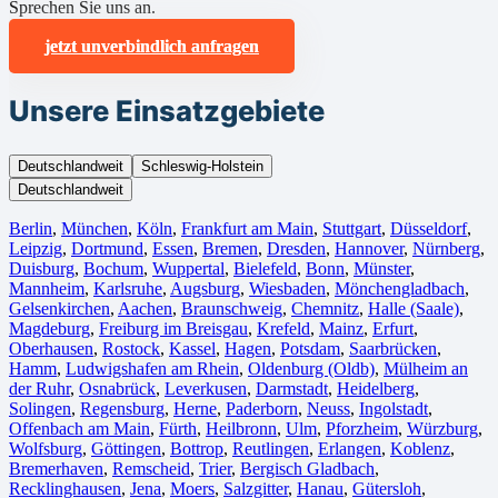
Sprechen Sie uns an.
jetzt unverbindlich anfragen
Unsere Einsatzgebiete
Deutschlandweit
Schleswig-Holstein
Deutschlandweit
Berlin⁠
,
München
,
Köln⁠
,
Frankfurt am Main
,
Stuttgart
,
Düsseldorf
,
Leipzig
,
Dortmund
,
Essen
,
Bremen
,
Dresden
,
Hannover
,
Nürnberg
,
Duisburg⁠
,
Bochum
,
Wuppertal⁠
,
Bielefeld⁠
,
Bonn⁠
,
Münster⁠
,
Mannheim
,
Karlsruhe
,
Augsburg
,
Wiesbaden⁠
,
Mönchengladbach⁠
,
Gelsenkirchen⁠
,
Aachen⁠
,
Braunschweig
,
Chemnitz⁠
,
Halle (Saale)
⁠,
Magdeburg
,
Freiburg im Breisgau
⁠,
Krefeld⁠
,
Mainz⁠
,
Erfurt
,
Oberhausen⁠
,
Rostock⁠
,
Kassel⁠
,
Hagen
,
Potsdam
,
Saarbrücken⁠
,
Hamm
,
Ludwigshafen am Rhein
⁠,
Oldenburg (Oldb)
,
Mülheim an
der Ruhr
,
Osnabrück⁠
,
Leverkusen
,
Darmstadt⁠
,
Heidelberg
,
Solingen
,
Regensburg
,
Herne⁠
,
Paderborn
,
Neuss
,
Ingolstadt
,
Offenbach am Main
,
Fürth⁠
,
Heilbronn
,
Ulm⁠
,
Pforzheim
,
Würzburg
,
Wolfsburg⁠
,
Göttingen
,
Bottrop
,
Reutlingen
,
Erlangen⁠
,
Koblenz
,
Bremerhaven⁠
,
Remscheid
,
Trier⁠
,
Bergisch Gladbach
,
Recklinghausen
,
Jena⁠
,
Moers⁠
,
Salzgitter⁠
,
Hanau
,
Gütersloh
,