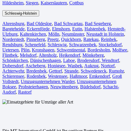
Hildesheim⁠
,
Siegen⁠
,
Kaiserslautern⁠
,
Cottbus⁠
Schleswig-Holstein
Ahrensburg
,
Bad Oldesloe
,
Bad Schwartau
,
Bad Segeberg
,
Bargteheide
,
Eckernförde
,
Elmshorn
,
Eutin
,
Halstenbek
,
Henstedt-
Ulzburg
,
Kaltenkirchen
,
Mölln
,
Neumünster
,
Neustadt in Holstein
,
Norderstedt
,
Pinneberg
,
Preetz
,
Quickborn
,
Ratekau
,
Reinbek
,
Rendsburg
,
Schenefeld
,
Schleswig
,
Schwarzenbek
,
Stockelsdorf
,
Uetersen
,
Plön
,
Kronshagen
,
Schwentinental
,
Bordesholm
,
Molfsee
,
Flintbek
,
Melsdorf
,
Altenholz
,
Heikendorf
,
Mönkeberg
,
Schönkirchen
,
Dänischenhagen
,
Laboe
,
Brodersdorf
,
Wendtorf
,
Dobersdorf
,
Ascheberg
,
Honigsee
,
Wasbek
,
Aukrug
,
Nortorf
,
Achterwehr
,
Bredenbek
,
Gettorf
,
Strande
,
Schwedeneck
,
Rumohr
,
Schierensee
,
Rodenbek
,
Westensee
,
Haßmoor
,
Emkendorf
,
Groß
Vollstedt
,
Umzugsunternehmen Warder
,
Umzugsunternehmen
Boksee
,
Probsteierhagen
,
Neuwittenberg
,
Büdelsdorf
,
Schacht-
Audorf
,
Rastorf
Die MT International GmbH ist Ihr seriöser Partner für