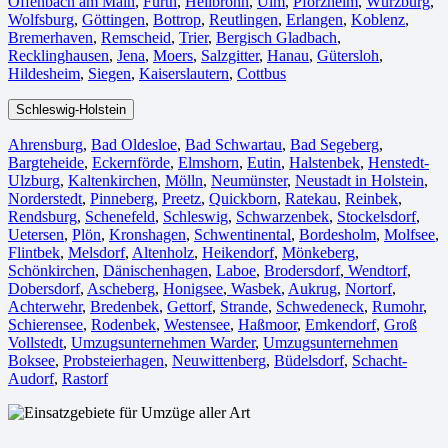
Offenbach am Main
,
Fürth⁠
,
Heilbronn
,
Ulm⁠
,
Pforzheim
,
Würzburg
,
Wolfsburg⁠
,
Göttingen
,
Bottrop
,
Reutlingen
,
Erlangen⁠
,
Koblenz
,
Bremerhaven⁠
,
Remscheid
,
Trier⁠
,
Bergisch Gladbach
,
Recklinghausen
,
Jena⁠
,
Moers⁠
,
Salzgitter⁠
,
Hanau
,
Gütersloh
,
Hildesheim⁠
,
Siegen⁠
,
Kaiserslautern⁠
,
Cottbus⁠
Schleswig-Holstein
Ahrensburg
,
Bad Oldesloe
,
Bad Schwartau
,
Bad Segeberg
,
Bargteheide
,
Eckernförde
,
Elmshorn
,
Eutin
,
Halstenbek
,
Henstedt-
Ulzburg
,
Kaltenkirchen
,
Mölln
,
Neumünster
,
Neustadt in Holstein
,
Norderstedt
,
Pinneberg
,
Preetz
,
Quickborn
,
Ratekau
,
Reinbek
,
Rendsburg
,
Schenefeld
,
Schleswig
,
Schwarzenbek
,
Stockelsdorf
,
Uetersen
,
Plön
,
Kronshagen
,
Schwentinental
,
Bordesholm
,
Molfsee
,
Flintbek
,
Melsdorf
,
Altenholz
,
Heikendorf
,
Mönkeberg
,
Schönkirchen
,
Dänischenhagen
,
Laboe
,
Brodersdorf
,
Wendtorf
,
Dobersdorf
,
Ascheberg
,
Honigsee
,
Wasbek
,
Aukrug
,
Nortorf
,
Achterwehr
,
Bredenbek
,
Gettorf
,
Strande
,
Schwedeneck
,
Rumohr
,
Schierensee
,
Rodenbek
,
Westensee
,
Haßmoor
,
Emkendorf
,
Groß
Vollstedt
,
Umzugsunternehmen Warder
,
Umzugsunternehmen
Boksee
,
Probsteierhagen
,
Neuwittenberg
,
Büdelsdorf
,
Schacht-
Audorf
,
Rastorf