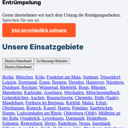
Entrümpelung
Gerne übernehmen wir nach dem Umzug die Reinigungsarbeiten.
Sprechen Sie uns an.
jetzt unverbindlich anfragen
Unsere Einsatzgebiete
Deutschlandweit
Schleswig-Holstein
Deutschlandweit
Berlin⁠
,
München
,
Köln⁠
,
Frankfurt am Main
,
Stuttgart
,
Düsseldorf
,
Leipzig
,
Dortmund
,
Essen
,
Bremen
,
Dresden
,
Hannover
,
Nürnberg
,
Duisburg⁠
,
Bochum
,
Wuppertal⁠
,
Bielefeld⁠
,
Bonn⁠
,
Münster⁠
,
Mannheim
,
Karlsruhe
,
Augsburg
,
Wiesbaden⁠
,
Mönchengladbach⁠
,
Gelsenkirchen⁠
,
Aachen⁠
,
Braunschweig
,
Chemnitz⁠
,
Halle (Saale)
⁠,
Magdeburg
,
Freiburg im Breisgau
⁠,
Krefeld⁠
,
Mainz⁠
,
Erfurt
,
Oberhausen⁠
,
Rostock⁠
,
Kassel⁠
,
Hagen
,
Potsdam
,
Saarbrücken⁠
,
Hamm
,
Ludwigshafen am Rhein
⁠,
Oldenburg (Oldb)
,
Mülheim an
der Ruhr
,
Osnabrück⁠
,
Leverkusen
,
Darmstadt⁠
,
Heidelberg
,
Solingen
,
Regensburg
,
Herne⁠
,
Paderborn
,
Neuss
,
Ingolstadt
,