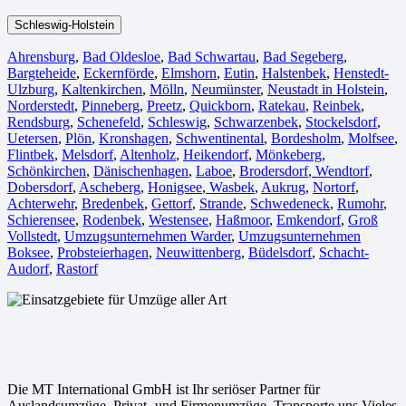
Schleswig-Holstein
Ahrensburg
,
Bad Oldesloe
,
Bad Schwartau
,
Bad Segeberg
,
Bargteheide
,
Eckernförde
,
Elmshorn
,
Eutin
,
Halstenbek
,
Henstedt-
Ulzburg
,
Kaltenkirchen
,
Mölln
,
Neumünster
,
Neustadt in Holstein
,
Norderstedt
,
Pinneberg
,
Preetz
,
Quickborn
,
Ratekau
,
Reinbek
,
Rendsburg
,
Schenefeld
,
Schleswig
,
Schwarzenbek
,
Stockelsdorf
,
Uetersen
,
Plön
,
Kronshagen
,
Schwentinental
,
Bordesholm
,
Molfsee
,
Flintbek
,
Melsdorf
,
Altenholz
,
Heikendorf
,
Mönkeberg
,
Schönkirchen
,
Dänischenhagen
,
Laboe
,
Brodersdorf
,
Wendtorf
,
Dobersdorf
,
Ascheberg
,
Honigsee
,
Wasbek
,
Aukrug
,
Nortorf
,
Achterwehr
,
Bredenbek
,
Gettorf
,
Strande
,
Schwedeneck
,
Rumohr
,
Schierensee
,
Rodenbek
,
Westensee
,
Haßmoor
,
Emkendorf
,
Groß
Vollstedt
,
Umzugsunternehmen Warder
,
Umzugsunternehmen
Boksee
,
Probsteierhagen
,
Neuwittenberg
,
Büdelsdorf
,
Schacht-
Audorf
,
Rastorf
Die MT International GmbH ist Ihr seriöser Partner für
Auslandsumzüge, Privat- und Firmenumzüge, Transporte uns Vieles