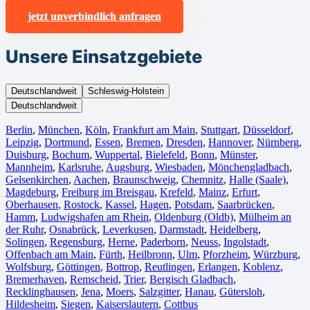
jetzt unverbindlich anfragen
Unsere Einsatzgebiete
Deutschlandweit
Schleswig-Holstein
Deutschlandweit
Berlin⁠
,
München
,
Köln⁠
,
Frankfurt am Main
,
Stuttgart
,
Düsseldorf
,
Leipzig
,
Dortmund
,
Essen
,
Bremen
,
Dresden
,
Hannover
,
Nürnberg
,
Duisburg⁠
,
Bochum
,
Wuppertal⁠
,
Bielefeld⁠
,
Bonn⁠
,
Münster⁠
,
Mannheim
,
Karlsruhe
,
Augsburg
,
Wiesbaden⁠
,
Mönchengladbach⁠
,
Gelsenkirchen⁠
,
Aachen⁠
,
Braunschweig
,
Chemnitz⁠
,
Halle (Saale)
⁠,
Magdeburg
,
Freiburg im Breisgau
⁠,
Krefeld⁠
,
Mainz⁠
,
Erfurt
,
Oberhausen⁠
,
Rostock⁠
,
Kassel⁠
,
Hagen
,
Potsdam
,
Saarbrücken⁠
,
Hamm
,
Ludwigshafen am Rhein
⁠,
Oldenburg (Oldb)
,
Mülheim an
der Ruhr
,
Osnabrück⁠
,
Leverkusen
,
Darmstadt⁠
,
Heidelberg
,
Solingen
,
Regensburg
,
Herne⁠
,
Paderborn
,
Neuss
,
Ingolstadt
,
Offenbach am Main
,
Fürth⁠
,
Heilbronn
,
Ulm⁠
,
Pforzheim
,
Würzburg
,
Wolfsburg⁠
,
Göttingen
,
Bottrop
,
Reutlingen
,
Erlangen⁠
,
Koblenz
,
Bremerhaven⁠
,
Remscheid
,
Trier⁠
,
Bergisch Gladbach
,
Recklinghausen
,
Jena⁠
,
Moers⁠
,
Salzgitter⁠
,
Hanau
,
Gütersloh
,
Hildesheim⁠
,
Siegen⁠
,
Kaiserslautern⁠
,
Cottbus⁠