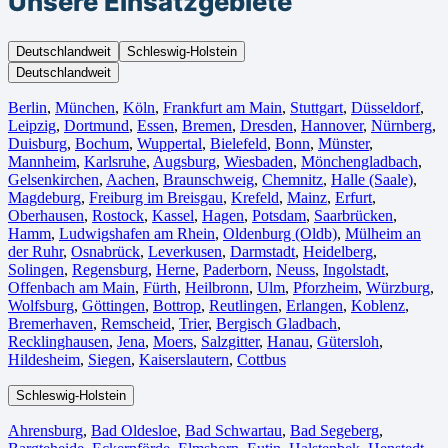
Unsere Einsatzgebiete
Deutschlandweit
Schleswig-Holstein
Deutschlandweit
Berlin⁠
,
München
,
Köln⁠
,
Frankfurt am Main
,
Stuttgart
,
Düsseldorf
,
Leipzig
,
Dortmund
,
Essen
,
Bremen
,
Dresden
,
Hannover
,
Nürnberg
,
Duisburg⁠
,
Bochum
,
Wuppertal⁠
,
Bielefeld⁠
,
Bonn⁠
,
Münster⁠
,
Mannheim
,
Karlsruhe
,
Augsburg
,
Wiesbaden⁠
,
Mönchengladbach⁠
,
Gelsenkirchen⁠
,
Aachen⁠
,
Braunschweig
,
Chemnitz⁠
,
Halle (Saale)
⁠,
Magdeburg
,
Freiburg im Breisgau
⁠,
Krefeld⁠
,
Mainz⁠
,
Erfurt
,
Oberhausen⁠
,
Rostock⁠
,
Kassel⁠
,
Hagen
,
Potsdam
,
Saarbrücken⁠
,
Hamm
,
Ludwigshafen am Rhein
⁠,
Oldenburg (Oldb)
,
Mülheim an
der Ruhr
,
Osnabrück⁠
,
Leverkusen
,
Darmstadt⁠
,
Heidelberg
,
Solingen
,
Regensburg
,
Herne⁠
,
Paderborn
,
Neuss
,
Ingolstadt
,
Offenbach am Main
,
Fürth⁠
,
Heilbronn
,
Ulm⁠
,
Pforzheim
,
Würzburg
,
Wolfsburg⁠
,
Göttingen
,
Bottrop
,
Reutlingen
,
Erlangen⁠
,
Koblenz
,
Bremerhaven⁠
,
Remscheid
,
Trier⁠
,
Bergisch Gladbach
,
Recklinghausen
,
Jena⁠
,
Moers⁠
,
Salzgitter⁠
,
Hanau
,
Gütersloh
,
Hildesheim⁠
,
Siegen⁠
,
Kaiserslautern⁠
,
Cottbus⁠
Schleswig-Holstein
Ahrensburg
,
Bad Oldesloe
,
Bad Schwartau
,
Bad Segeberg
,