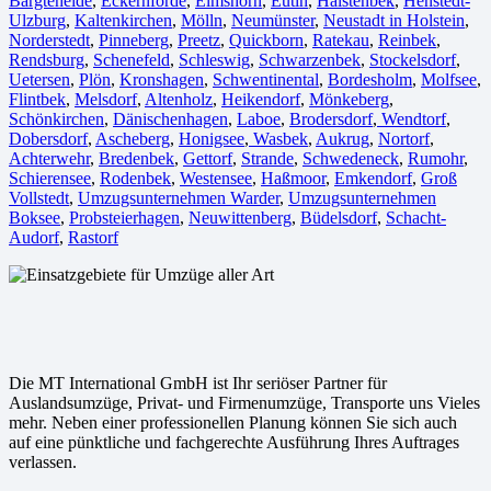
Bargteheide
,
Eckernförde
,
Elmshorn
,
Eutin
,
Halstenbek
,
Henstedt-
Ulzburg
,
Kaltenkirchen
,
Mölln
,
Neumünster
,
Neustadt in Holstein
,
Norderstedt
,
Pinneberg
,
Preetz
,
Quickborn
,
Ratekau
,
Reinbek
,
Rendsburg
,
Schenefeld
,
Schleswig
,
Schwarzenbek
,
Stockelsdorf
,
Uetersen
,
Plön
,
Kronshagen
,
Schwentinental
,
Bordesholm
,
Molfsee
,
Flintbek
,
Melsdorf
,
Altenholz
,
Heikendorf
,
Mönkeberg
,
Schönkirchen
,
Dänischenhagen
,
Laboe
,
Brodersdorf
,
Wendtorf
,
Dobersdorf
,
Ascheberg
,
Honigsee
,
Wasbek
,
Aukrug
,
Nortorf
,
Achterwehr
,
Bredenbek
,
Gettorf
,
Strande
,
Schwedeneck
,
Rumohr
,
Schierensee
,
Rodenbek
,
Westensee
,
Haßmoor
,
Emkendorf
,
Groß
Vollstedt
,
Umzugsunternehmen Warder
,
Umzugsunternehmen
Boksee
,
Probsteierhagen
,
Neuwittenberg
,
Büdelsdorf
,
Schacht-
Audorf
,
Rastorf
Die MT International GmbH ist Ihr seriöser Partner für
Auslandsumzüge, Privat- und Firmenumzüge, Transporte uns Vieles
mehr. Neben einer professionellen Planung können Sie sich auch
auf eine pünktliche und fachgerechte Ausführung Ihres Auftrages
verlassen.