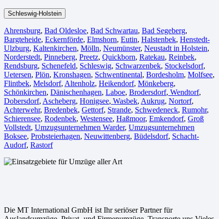
Schleswig-Holstein
Ahrensburg
,
Bad Oldesloe
,
Bad Schwartau
,
Bad Segeberg
,
Bargteheide
,
Eckernförde
,
Elmshorn
,
Eutin
,
Halstenbek
,
Henstedt-
Ulzburg
,
Kaltenkirchen
,
Mölln
,
Neumünster
,
Neustadt in Holstein
,
Norderstedt
,
Pinneberg
,
Preetz
,
Quickborn
,
Ratekau
,
Reinbek
,
Rendsburg
,
Schenefeld
,
Schleswig
,
Schwarzenbek
,
Stockelsdorf
,
Uetersen
,
Plön
,
Kronshagen
,
Schwentinental
,
Bordesholm
,
Molfsee
,
Flintbek
,
Melsdorf
,
Altenholz
,
Heikendorf
,
Mönkeberg
,
Schönkirchen
,
Dänischenhagen
,
Laboe
,
Brodersdorf
,
Wendtorf
,
Dobersdorf
,
Ascheberg
,
Honigsee
,
Wasbek
,
Aukrug
,
Nortorf
,
Achterwehr
,
Bredenbek
,
Gettorf
,
Strande
,
Schwedeneck
,
Rumohr
,
Schierensee
,
Rodenbek
,
Westensee
,
Haßmoor
,
Emkendorf
,
Groß
Vollstedt
,
Umzugsunternehmen Warder
,
Umzugsunternehmen
Boksee
,
Probsteierhagen
,
Neuwittenberg
,
Büdelsdorf
,
Schacht-
Audorf
,
Rastorf
Die MT International GmbH ist Ihr seriöser Partner für
Auslandsumzüge, Privat- und Firmenumzüge, Transporte uns Vieles