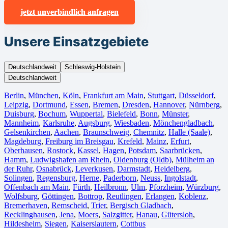
jetzt unverbindlich anfragen
Unsere Einsatzgebiete
Deutschlandweit
Schleswig-Holstein
Deutschlandweit
Berlin⁠
,
München
,
Köln⁠
,
Frankfurt am Main
,
Stuttgart
,
Düsseldorf
,
Leipzig
,
Dortmund
,
Essen
,
Bremen
,
Dresden
,
Hannover
,
Nürnberg
,
Duisburg⁠
,
Bochum
,
Wuppertal⁠
,
Bielefeld⁠
,
Bonn⁠
,
Münster⁠
,
Mannheim
,
Karlsruhe
,
Augsburg
,
Wiesbaden⁠
,
Mönchengladbach⁠
,
Gelsenkirchen⁠
,
Aachen⁠
,
Braunschweig
,
Chemnitz⁠
,
Halle (Saale)
⁠,
Magdeburg
,
Freiburg im Breisgau
⁠,
Krefeld⁠
,
Mainz⁠
,
Erfurt
,
Oberhausen⁠
,
Rostock⁠
,
Kassel⁠
,
Hagen
,
Potsdam
,
Saarbrücken⁠
,
Hamm
,
Ludwigshafen am Rhein
⁠,
Oldenburg (Oldb)
,
Mülheim an
der Ruhr
,
Osnabrück⁠
,
Leverkusen
,
Darmstadt⁠
,
Heidelberg
,
Solingen
,
Regensburg
,
Herne⁠
,
Paderborn
,
Neuss
,
Ingolstadt
,
Offenbach am Main
,
Fürth⁠
,
Heilbronn
,
Ulm⁠
,
Pforzheim
,
Würzburg
,
Wolfsburg⁠
,
Göttingen
,
Bottrop
,
Reutlingen
,
Erlangen⁠
,
Koblenz
,
Bremerhaven⁠
,
Remscheid
,
Trier⁠
,
Bergisch Gladbach
,
Recklinghausen
,
Jena⁠
,
Moers⁠
,
Salzgitter⁠
,
Hanau
,
Gütersloh
,
Hildesheim⁠
,
Siegen⁠
,
Kaiserslautern⁠
,
Cottbus⁠