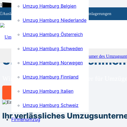
Umzug Hamburg Belgien
Auslandsumzüge
Privat- und Firmenumzüge
Einlagerungen
Umzug Hamburg Niederlande
Umzug Hamburg Österreich
BEI UNS SIND SIE RICHTIG!
Umzug Hamburg Schweden
Umzugsunternehmen 
Umzug Hamburg Norwegen
Umzug Hamburg Finnland
Wir sind Ihr kompetenter Partner für Umzü
Umzug Hamburg Italien
Angebot anfordern
Umzug Hamburg Schweiz
Ihr verlässliches Umzugsunter
Firmenumzug