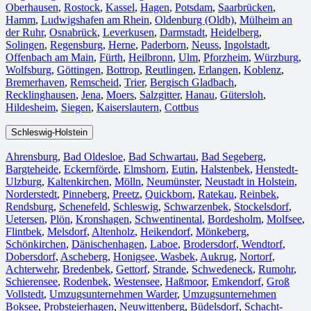
Oberhausen⁠
,
Rostock⁠
,
Kassel⁠
,
Hagen
,
Potsdam
,
Saarbrücken⁠
,
Hamm
,
Ludwigshafen am Rhein
⁠,
Oldenburg (Oldb)
,
Mülheim an
der Ruhr
,
Osnabrück⁠
,
Leverkusen
,
Darmstadt⁠
,
Heidelberg
,
Solingen
,
Regensburg
,
Herne⁠
,
Paderborn
,
Neuss
,
Ingolstadt
,
Offenbach am Main
,
Fürth⁠
,
Heilbronn
,
Ulm⁠
,
Pforzheim
,
Würzburg
,
Wolfsburg⁠
,
Göttingen
,
Bottrop
,
Reutlingen
,
Erlangen⁠
,
Koblenz
,
Bremerhaven⁠
,
Remscheid
,
Trier⁠
,
Bergisch Gladbach
,
Recklinghausen
,
Jena⁠
,
Moers⁠
,
Salzgitter⁠
,
Hanau
,
Gütersloh
,
Hildesheim⁠
,
Siegen⁠
,
Kaiserslautern⁠
,
Cottbus⁠
Schleswig-Holstein
Ahrensburg
,
Bad Oldesloe
,
Bad Schwartau
,
Bad Segeberg
,
Bargteheide
,
Eckernförde
,
Elmshorn
,
Eutin
,
Halstenbek
,
Henstedt-
Ulzburg
,
Kaltenkirchen
,
Mölln
,
Neumünster
,
Neustadt in Holstein
,
Norderstedt
,
Pinneberg
,
Preetz
,
Quickborn
,
Ratekau
,
Reinbek
,
Rendsburg
,
Schenefeld
,
Schleswig
,
Schwarzenbek
,
Stockelsdorf
,
Uetersen
,
Plön
,
Kronshagen
,
Schwentinental
,
Bordesholm
,
Molfsee
,
Flintbek
,
Melsdorf
,
Altenholz
,
Heikendorf
,
Mönkeberg
,
Schönkirchen
,
Dänischenhagen
,
Laboe
,
Brodersdorf
,
Wendtorf
,
Dobersdorf
,
Ascheberg
,
Honigsee
,
Wasbek
,
Aukrug
,
Nortorf
,
Achterwehr
,
Bredenbek
,
Gettorf
,
Strande
,
Schwedeneck
,
Rumohr
,
Schierensee
,
Rodenbek
,
Westensee
,
Haßmoor
,
Emkendorf
,
Groß
Vollstedt
,
Umzugsunternehmen Warder
,
Umzugsunternehmen
Boksee
,
Probsteierhagen
,
Neuwittenberg
,
Büdelsdorf
,
Schacht-