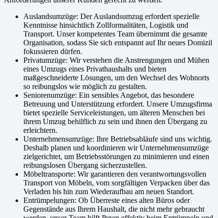
Auslandsumzüge: Der Auslandsumzug erfordert spezielle
Kenntnisse hinsichtlich Zollformalitäten, Logistik und
Transport. Unser kompetentes Team übernimmt die gesamte
Organisation, sodass Sie sich entspannt auf Ihr neues Domizil
fokussieren dürfen.
Privatumzüge: Wir verstehen die Anstrengungen und Mühen
eines Umzugs eines Privathaushalts und bieten
maßgeschneiderte Lösungen, um den Wechsel des Wohnorts
so reibungslos wie möglich zu gestalten.
Seniorenumzüge: Ein sensibles Angebot, das besondere
Betreuung und Unterstützung erfordert. Unsere Umzugsfirma
bietet spezielle Serviceleistungen, um älteren Menschen bei
ihrem Umzug behilflich zu sein und ihnen den Übergang zu
erleichtern.
Unternehmensumzüge: Ihre Betriebsabläufe sind uns wichtig.
Deshalb planen und koordinieren wir Unternehmensumzüge
zielgerichtet, um Betriebsstörungen zu minimieren und einen
reibungslosen Übergang sicherzustellen.
Möbeltransporte: Wir garantieren den verantwortungsvollen
Transport von Möbeln, vom sorgfältigen Verpacken über das
Verladen bis hin zum Wiederaufbau am neuen Standort.
Entrümpelungen: Ob Überreste eines alten Büros oder
Gegenstände aus Ihrem Haushalt, die nicht mehr gebraucht
werden, unser Team hilft Ihnen effektiv beim Entrümpeln und