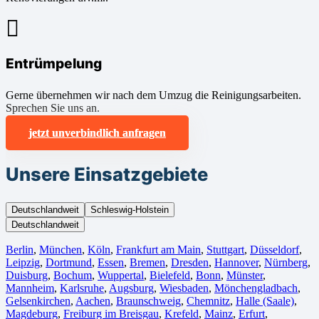
Entrümpelung
Gerne übernehmen wir nach dem Umzug die Reinigungsarbeiten.
Sprechen Sie uns an.
jetzt unverbindlich anfragen
Unsere Einsatzgebiete
Deutschlandweit
Schleswig-Holstein
Deutschlandweit
Berlin⁠
,
München
,
Köln⁠
,
Frankfurt am Main
,
Stuttgart
,
Düsseldorf
,
Leipzig
,
Dortmund
,
Essen
,
Bremen
,
Dresden
,
Hannover
,
Nürnberg
,
Duisburg⁠
,
Bochum
,
Wuppertal⁠
,
Bielefeld⁠
,
Bonn⁠
,
Münster⁠
,
Mannheim
,
Karlsruhe
,
Augsburg
,
Wiesbaden⁠
,
Mönchengladbach⁠
,
Gelsenkirchen⁠
,
Aachen⁠
,
Braunschweig
,
Chemnitz⁠
,
Halle (Saale)
⁠,
Magdeburg
,
Freiburg im Breisgau
⁠,
Krefeld⁠
,
Mainz⁠
,
Erfurt
,