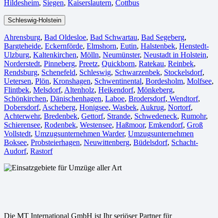
Hildesheim⁠
,
Siegen⁠
,
Kaiserslautern⁠
,
Cottbus⁠
Schleswig-Holstein
Ahrensburg
,
Bad Oldesloe
,
Bad Schwartau
,
Bad Segeberg
,
Bargteheide
,
Eckernförde
,
Elmshorn
,
Eutin
,
Halstenbek
,
Henstedt-
Ulzburg
,
Kaltenkirchen
,
Mölln
,
Neumünster
,
Neustadt in Holstein
,
Norderstedt
,
Pinneberg
,
Preetz
,
Quickborn
,
Ratekau
,
Reinbek
,
Rendsburg
,
Schenefeld
,
Schleswig
,
Schwarzenbek
,
Stockelsdorf
,
Uetersen
,
Plön
,
Kronshagen
,
Schwentinental
,
Bordesholm
,
Molfsee
,
Flintbek
,
Melsdorf
,
Altenholz
,
Heikendorf
,
Mönkeberg
,
Schönkirchen
,
Dänischenhagen
,
Laboe
,
Brodersdorf
,
Wendtorf
,
Dobersdorf
,
Ascheberg
,
Honigsee
,
Wasbek
,
Aukrug
,
Nortorf
,
Achterwehr
,
Bredenbek
,
Gettorf
,
Strande
,
Schwedeneck
,
Rumohr
,
Schierensee
,
Rodenbek
,
Westensee
,
Haßmoor
,
Emkendorf
,
Groß
Vollstedt
,
Umzugsunternehmen Warder
,
Umzugsunternehmen
Boksee
,
Probsteierhagen
,
Neuwittenberg
,
Büdelsdorf
,
Schacht-
Audorf
,
Rastorf
Die MT International GmbH ist Ihr seriöser Partner für