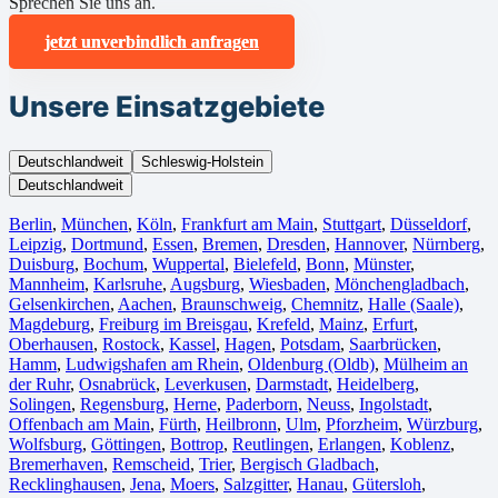
Sprechen Sie uns an.
jetzt unverbindlich anfragen
Unsere Einsatzgebiete
Deutschlandweit
Schleswig-Holstein
Deutschlandweit
Berlin⁠
,
München
,
Köln⁠
,
Frankfurt am Main
,
Stuttgart
,
Düsseldorf
,
Leipzig
,
Dortmund
,
Essen
,
Bremen
,
Dresden
,
Hannover
,
Nürnberg
,
Duisburg⁠
,
Bochum
,
Wuppertal⁠
,
Bielefeld⁠
,
Bonn⁠
,
Münster⁠
,
Mannheim
,
Karlsruhe
,
Augsburg
,
Wiesbaden⁠
,
Mönchengladbach⁠
,
Gelsenkirchen⁠
,
Aachen⁠
,
Braunschweig
,
Chemnitz⁠
,
Halle (Saale)
⁠,
Magdeburg
,
Freiburg im Breisgau
⁠,
Krefeld⁠
,
Mainz⁠
,
Erfurt
,
Oberhausen⁠
,
Rostock⁠
,
Kassel⁠
,
Hagen
,
Potsdam
,
Saarbrücken⁠
,
Hamm
,
Ludwigshafen am Rhein
⁠,
Oldenburg (Oldb)
,
Mülheim an
der Ruhr
,
Osnabrück⁠
,
Leverkusen
,
Darmstadt⁠
,
Heidelberg
,
Solingen
,
Regensburg
,
Herne⁠
,
Paderborn
,
Neuss
,
Ingolstadt
,
Offenbach am Main
,
Fürth⁠
,
Heilbronn
,
Ulm⁠
,
Pforzheim
,
Würzburg
,
Wolfsburg⁠
,
Göttingen
,
Bottrop
,
Reutlingen
,
Erlangen⁠
,
Koblenz
,
Bremerhaven⁠
,
Remscheid
,
Trier⁠
,
Bergisch Gladbach
,
Recklinghausen
,
Jena⁠
,
Moers⁠
,
Salzgitter⁠
,
Hanau
,
Gütersloh
,