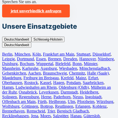
Sprechen Sie uns an.
jetzt unverbindlich anfragen
Unsere Einsatzgebiete
Deutschlandweit
Schleswig-Holstein
Deutschlandweit
Berlin⁠
,
München
,
Köln⁠
,
Frankfurt am Main
,
Stuttgart
,
Düsseldorf
,
Leipzig
,
Dortmund
,
Essen
,
Bremen
,
Dresden
,
Hannover
,
Nürnberg
,
Duisburg⁠
,
Bochum
,
Wuppertal⁠
,
Bielefeld⁠
,
Bonn⁠
,
Münster⁠
,
Mannheim
,
Karlsruhe
,
Augsburg
,
Wiesbaden⁠
,
Mönchengladbach⁠
,
Gelsenkirchen⁠
,
Aachen⁠
,
Braunschweig
,
Chemnitz⁠
,
Halle (Saale)
⁠,
Magdeburg
,
Freiburg im Breisgau
⁠,
Krefeld⁠
,
Mainz⁠
,
Erfurt
,
Oberhausen⁠
,
Rostock⁠
,
Kassel⁠
,
Hagen
,
Potsdam
,
Saarbrücken⁠
,
Hamm
,
Ludwigshafen am Rhein
⁠,
Oldenburg (Oldb)
,
Mülheim an
der Ruhr
,
Osnabrück⁠
,
Leverkusen
,
Darmstadt⁠
,
Heidelberg
,
Solingen
,
Regensburg
,
Herne⁠
,
Paderborn
,
Neuss
,
Ingolstadt
,
Offenbach am Main
,
Fürth⁠
,
Heilbronn
,
Ulm⁠
,
Pforzheim
,
Würzburg
,
Wolfsburg⁠
,
Göttingen
,
Bottrop
,
Reutlingen
,
Erlangen⁠
,
Koblenz
,
Bremerhaven⁠
,
Remscheid
,
Trier⁠
,
Bergisch Gladbach
,
Recklinghausen
,
Jena⁠
,
Moers⁠
,
Salzgitter⁠
,
Hanau
,
Gütersloh
,