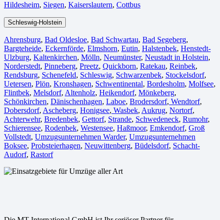
Hildesheim⁠
,
Siegen⁠
,
Kaiserslautern⁠
,
Cottbus⁠
Schleswig-Holstein
Ahrensburg
,
Bad Oldesloe
,
Bad Schwartau
,
Bad Segeberg
,
Bargteheide
,
Eckernförde
,
Elmshorn
,
Eutin
,
Halstenbek
,
Henstedt-
Ulzburg
,
Kaltenkirchen
,
Mölln
,
Neumünster
,
Neustadt in Holstein
,
Norderstedt
,
Pinneberg
,
Preetz
,
Quickborn
,
Ratekau
,
Reinbek
,
Rendsburg
,
Schenefeld
,
Schleswig
,
Schwarzenbek
,
Stockelsdorf
,
Uetersen
,
Plön
,
Kronshagen
,
Schwentinental
,
Bordesholm
,
Molfsee
,
Flintbek
,
Melsdorf
,
Altenholz
,
Heikendorf
,
Mönkeberg
,
Schönkirchen
,
Dänischenhagen
,
Laboe
,
Brodersdorf
,
Wendtorf
,
Dobersdorf
,
Ascheberg
,
Honigsee
,
Wasbek
,
Aukrug
,
Nortorf
,
Achterwehr
,
Bredenbek
,
Gettorf
,
Strande
,
Schwedeneck
,
Rumohr
,
Schierensee
,
Rodenbek
,
Westensee
,
Haßmoor
,
Emkendorf
,
Groß
Vollstedt
,
Umzugsunternehmen Warder
,
Umzugsunternehmen
Boksee
,
Probsteierhagen
,
Neuwittenberg
,
Büdelsdorf
,
Schacht-
Audorf
,
Rastorf
Die MT International GmbH ist Ihr seriöser Partner für