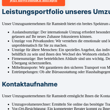
jetzt unverbindlich anfragen
Leistungsportfolio unseres Um
Unser Umzugsunternehmen für Ramstedt bietet ein breites Spektrum a
Auslandsumzüge: Der internationale Umzug erfordert besondere 
gelassen auf Ihr neues Zuhause fokussieren können.
Umzüge von Privatkunden: Wir verstehen die emotionale und l
unproblematisch für Sie zu machen.
Umzüge für ältere Menschen: Ein spezielles Angebot, das indi
behilflich zu sein und ihnen den Wechsel des Wohnorts einfac
Firmenumzüge: Ihre betrieblichen Abläufe sind uns wichtig. D
Übergang sicherzustellen.
Möbeltransporte: Wir garantieren den sicheren Transport von 
Entrümpelungen: Ob alte Büroausstattung oder Haushaltsgegenst
Kontaktaufnahme
Unser Umzugsunternehmen für Ramstedt ermöglicht Ihnen die Konta
Umzugsvolumenrechner: Ermitteln Sie online das benötigte Tran
Vor-Ort-Besichtigung: Ein kompetenter Berater kommt zu Ihn