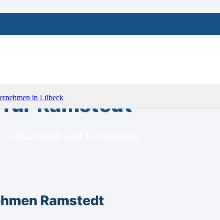
für Ramstedt
ge in Ramstedt und Umgebung.
ehmen Ramstedt