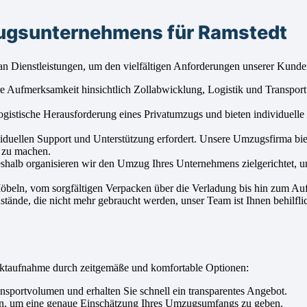
zugsunternehmens für Ramstedt
n Dienstleistungen, um den vielfältigen Anforderungen unserer Kunde
Aufmerksamkeit hinsichtlich Zollabwicklung, Logistik und Transport. 
ogistische Herausforderung eines Privatumzugs und bieten individuel
viduellen Support und Unterstützung erfordert. Unsere Umzugsfirma bi
h zu machen.
eshalb organisieren wir den Umzug Ihres Unternehmens zielgerichtet, 
Möbeln, vom sorgfältigen Verpacken über die Verladung bis hin zum Auf
ände, die nicht mehr gebraucht werden, unser Team ist Ihnen behilflic
ktaufnahme durch zeitgemäße und komfortable Optionen:
sportvolumen und erhalten Sie schnell ein transparentes Angebot.
en, um eine genaue Einschätzung Ihres Umzugsumfangs zu geben.