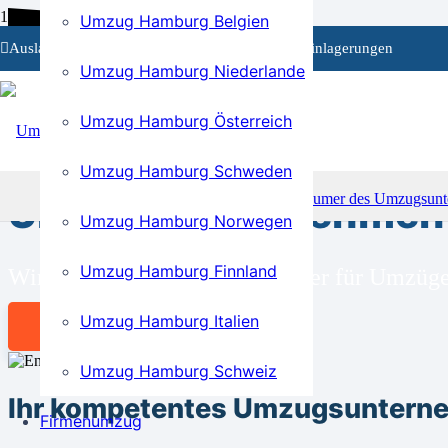
Umzug Hamburg Belgien
Auslandsumzüge
Privat- und Firmenumzüge
Einlagerungen
Umzug Hamburg Niederlande
Umzug Hamburg Österreich
BEI UNS SIND SIE RICHTIG!
Umzug Hamburg Schweden
Umzugsunternehmen 
Umzug Hamburg Norwegen
Umzug Hamburg Finnland
Wir sind Ihr kompetenter Partner für Umzü
Umzug Hamburg Italien
Angebot anfordern
Umzug Hamburg Schweiz
Ihr kompetentes Umzugsuntern
Firmenumzug