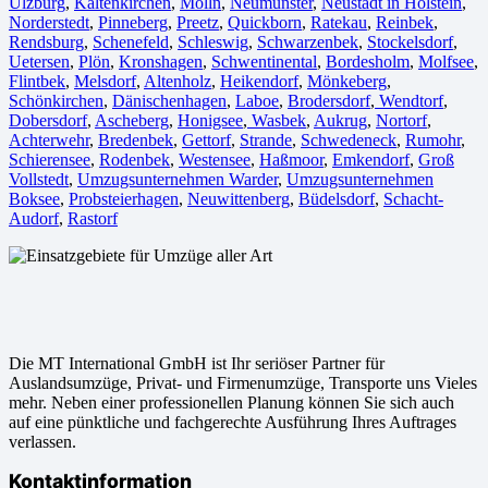
Ulzburg
,
Kaltenkirchen
,
Mölln
,
Neumünster
,
Neustadt in Holstein
,
Norderstedt
,
Pinneberg
,
Preetz
,
Quickborn
,
Ratekau
,
Reinbek
,
Rendsburg
,
Schenefeld
,
Schleswig
,
Schwarzenbek
,
Stockelsdorf
,
Uetersen
,
Plön
,
Kronshagen
,
Schwentinental
,
Bordesholm
,
Molfsee
,
Flintbek
,
Melsdorf
,
Altenholz
,
Heikendorf
,
Mönkeberg
,
Schönkirchen
,
Dänischenhagen
,
Laboe
,
Brodersdorf
,
Wendtorf
,
Dobersdorf
,
Ascheberg
,
Honigsee
,
Wasbek
,
Aukrug
,
Nortorf
,
Achterwehr
,
Bredenbek
,
Gettorf
,
Strande
,
Schwedeneck
,
Rumohr
,
Schierensee
,
Rodenbek
,
Westensee
,
Haßmoor
,
Emkendorf
,
Groß
Vollstedt
,
Umzugsunternehmen Warder
,
Umzugsunternehmen
Boksee
,
Probsteierhagen
,
Neuwittenberg
,
Büdelsdorf
,
Schacht-
Audorf
,
Rastorf
Die MT International GmbH ist Ihr seriöser Partner für
Auslandsumzüge, Privat- und Firmenumzüge, Transporte uns Vieles
mehr. Neben einer professionellen Planung können Sie sich auch
auf eine pünktliche und fachgerechte Ausführung Ihres Auftrages
verlassen.
Kontaktinformation