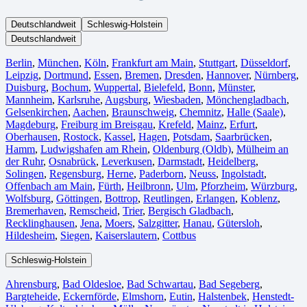
Deutschlandweit
Schleswig-Holstein
Deutschlandweit
Berlin⁠
,
München
,
Köln⁠
,
Frankfurt am Main
,
Stuttgart
,
Düsseldorf
,
Leipzig
,
Dortmund
,
Essen
,
Bremen
,
Dresden
,
Hannover
,
Nürnberg
,
Duisburg⁠
,
Bochum
,
Wuppertal⁠
,
Bielefeld⁠
,
Bonn⁠
,
Münster⁠
,
Mannheim
,
Karlsruhe
,
Augsburg
,
Wiesbaden⁠
,
Mönchengladbach⁠
,
Gelsenkirchen⁠
,
Aachen⁠
,
Braunschweig
,
Chemnitz⁠
,
Halle (Saale)
⁠,
Magdeburg
,
Freiburg im Breisgau
⁠,
Krefeld⁠
,
Mainz⁠
,
Erfurt
,
Oberhausen⁠
,
Rostock⁠
,
Kassel⁠
,
Hagen
,
Potsdam
,
Saarbrücken⁠
,
Hamm
,
Ludwigshafen am Rhein
⁠,
Oldenburg (Oldb)
,
Mülheim an
der Ruhr
,
Osnabrück⁠
,
Leverkusen
,
Darmstadt⁠
,
Heidelberg
,
Solingen
,
Regensburg
,
Herne⁠
,
Paderborn
,
Neuss
,
Ingolstadt
,
Offenbach am Main
,
Fürth⁠
,
Heilbronn
,
Ulm⁠
,
Pforzheim
,
Würzburg
,
Wolfsburg⁠
,
Göttingen
,
Bottrop
,
Reutlingen
,
Erlangen⁠
,
Koblenz
,
Bremerhaven⁠
,
Remscheid
,
Trier⁠
,
Bergisch Gladbach
,
Recklinghausen
,
Jena⁠
,
Moers⁠
,
Salzgitter⁠
,
Hanau
,
Gütersloh
,
Hildesheim⁠
,
Siegen⁠
,
Kaiserslautern⁠
,
Cottbus⁠
Schleswig-Holstein
Ahrensburg
,
Bad Oldesloe
,
Bad Schwartau
,
Bad Segeberg
,
Bargteheide
,
Eckernförde
,
Elmshorn
,
Eutin
,
Halstenbek
,
Henstedt-