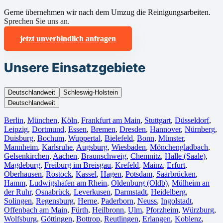
Gerne übernehmen wir nach dem Umzug die Reinigungsarbeiten.
Sprechen Sie uns an.
jetzt unverbindlich anfragen
Unsere Einsatzgebiete
Deutschlandweit
Schleswig-Holstein
Deutschlandweit
Berlin⁠
,
München
,
Köln⁠
,
Frankfurt am Main
,
Stuttgart
,
Düsseldorf
,
Leipzig
,
Dortmund
,
Essen
,
Bremen
,
Dresden
,
Hannover
,
Nürnberg
,
Duisburg⁠
,
Bochum
,
Wuppertal⁠
,
Bielefeld⁠
,
Bonn⁠
,
Münster⁠
,
Mannheim
,
Karlsruhe
,
Augsburg
,
Wiesbaden⁠
,
Mönchengladbach⁠
,
Gelsenkirchen⁠
,
Aachen⁠
,
Braunschweig
,
Chemnitz⁠
,
Halle (Saale)
⁠,
Magdeburg
,
Freiburg im Breisgau
⁠,
Krefeld⁠
,
Mainz⁠
,
Erfurt
,
Oberhausen⁠
,
Rostock⁠
,
Kassel⁠
,
Hagen
,
Potsdam
,
Saarbrücken⁠
,
Hamm
,
Ludwigshafen am Rhein
⁠,
Oldenburg (Oldb)
,
Mülheim an
der Ruhr
,
Osnabrück⁠
,
Leverkusen
,
Darmstadt⁠
,
Heidelberg
,
Solingen
,
Regensburg
,
Herne⁠
,
Paderborn
,
Neuss
,
Ingolstadt
,
Offenbach am Main
,
Fürth⁠
,
Heilbronn
,
Ulm⁠
,
Pforzheim
,
Würzburg
,
Wolfsburg⁠
,
Göttingen
,
Bottrop
,
Reutlingen
,
Erlangen⁠
,
Koblenz
,