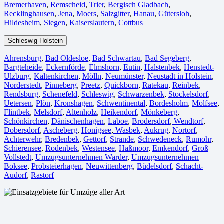
Bremerhaven⁠
,
Remscheid
,
Trier⁠
,
Bergisch Gladbach
,
Recklinghausen
,
Jena⁠
,
Moers⁠
,
Salzgitter⁠
,
Hanau
,
Gütersloh
,
Hildesheim⁠
,
Siegen⁠
,
Kaiserslautern⁠
,
Cottbus⁠
Schleswig-Holstein
Ahrensburg
,
Bad Oldesloe
,
Bad Schwartau
,
Bad Segeberg
,
Bargteheide
,
Eckernförde
,
Elmshorn
,
Eutin
,
Halstenbek
,
Henstedt-
Ulzburg
,
Kaltenkirchen
,
Mölln
,
Neumünster
,
Neustadt in Holstein
,
Norderstedt
,
Pinneberg
,
Preetz
,
Quickborn
,
Ratekau
,
Reinbek
,
Rendsburg
,
Schenefeld
,
Schleswig
,
Schwarzenbek
,
Stockelsdorf
,
Uetersen
,
Plön
,
Kronshagen
,
Schwentinental
,
Bordesholm
,
Molfsee
,
Flintbek
,
Melsdorf
,
Altenholz
,
Heikendorf
,
Mönkeberg
,
Schönkirchen
,
Dänischenhagen
,
Laboe
,
Brodersdorf
,
Wendtorf
,
Dobersdorf
,
Ascheberg
,
Honigsee
,
Wasbek
,
Aukrug
,
Nortorf
,
Achterwehr
,
Bredenbek
,
Gettorf
,
Strande
,
Schwedeneck
,
Rumohr
,
Schierensee
,
Rodenbek
,
Westensee
,
Haßmoor
,
Emkendorf
,
Groß
Vollstedt
,
Umzugsunternehmen Warder
,
Umzugsunternehmen
Boksee
,
Probsteierhagen
,
Neuwittenberg
,
Büdelsdorf
,
Schacht-
Audorf
,
Rastorf