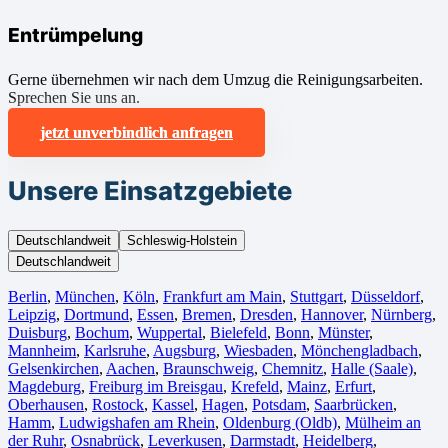
Entrümpelung
Gerne übernehmen wir nach dem Umzug die Reinigungsarbeiten.
Sprechen Sie uns an.
jetzt unverbindlich anfragen
Unsere Einsatzgebiete
Deutschlandweit
Schleswig-Holstein
Deutschlandweit
Berlin⁠
,
München
,
Köln⁠
,
Frankfurt am Main
,
Stuttgart
,
Düsseldorf
,
Leipzig
,
Dortmund
,
Essen
,
Bremen
,
Dresden
,
Hannover
,
Nürnberg
,
Duisburg⁠
,
Bochum
,
Wuppertal⁠
,
Bielefeld⁠
,
Bonn⁠
,
Münster⁠
,
Mannheim
,
Karlsruhe
,
Augsburg
,
Wiesbaden⁠
,
Mönchengladbach⁠
,
Gelsenkirchen⁠
,
Aachen⁠
,
Braunschweig
,
Chemnitz⁠
,
Halle (Saale)
⁠,
Magdeburg
,
Freiburg im Breisgau
⁠,
Krefeld⁠
,
Mainz⁠
,
Erfurt
,
Oberhausen⁠
,
Rostock⁠
,
Kassel⁠
,
Hagen
,
Potsdam
,
Saarbrücken⁠
,
Hamm
,
Ludwigshafen am Rhein
⁠,
Oldenburg (Oldb)
,
Mülheim an
der Ruhr
,
Osnabrück⁠
,
Leverkusen
,
Darmstadt⁠
,
Heidelberg
,