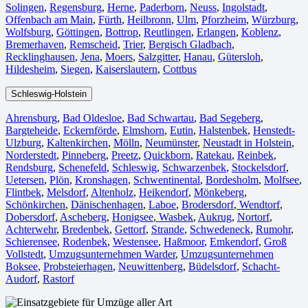
Solingen
,
Regensburg
,
Herne⁠
,
Paderborn
,
Neuss
,
Ingolstadt
,
Offenbach am Main
,
Fürth⁠
,
Heilbronn
,
Ulm⁠
,
Pforzheim
,
Würzburg
,
Wolfsburg⁠
,
Göttingen
,
Bottrop
,
Reutlingen
,
Erlangen⁠
,
Koblenz
,
Bremerhaven⁠
,
Remscheid
,
Trier⁠
,
Bergisch Gladbach
,
Recklinghausen
,
Jena⁠
,
Moers⁠
,
Salzgitter⁠
,
Hanau
,
Gütersloh
,
Hildesheim⁠
,
Siegen⁠
,
Kaiserslautern⁠
,
Cottbus⁠
Schleswig-Holstein
Ahrensburg
,
Bad Oldesloe
,
Bad Schwartau
,
Bad Segeberg
,
Bargteheide
,
Eckernförde
,
Elmshorn
,
Eutin
,
Halstenbek
,
Henstedt-
Ulzburg
,
Kaltenkirchen
,
Mölln
,
Neumünster
,
Neustadt in Holstein
,
Norderstedt
,
Pinneberg
,
Preetz
,
Quickborn
,
Ratekau
,
Reinbek
,
Rendsburg
,
Schenefeld
,
Schleswig
,
Schwarzenbek
,
Stockelsdorf
,
Uetersen
,
Plön
,
Kronshagen
,
Schwentinental
,
Bordesholm
,
Molfsee
,
Flintbek
,
Melsdorf
,
Altenholz
,
Heikendorf
,
Mönkeberg
,
Schönkirchen
,
Dänischenhagen
,
Laboe
,
Brodersdorf
,
Wendtorf
,
Dobersdorf
,
Ascheberg
,
Honigsee
,
Wasbek
,
Aukrug
,
Nortorf
,
Achterwehr
,
Bredenbek
,
Gettorf
,
Strande
,
Schwedeneck
,
Rumohr
,
Schierensee
,
Rodenbek
,
Westensee
,
Haßmoor
,
Emkendorf
,
Groß
Vollstedt
,
Umzugsunternehmen Warder
,
Umzugsunternehmen
Boksee
,
Probsteierhagen
,
Neuwittenberg
,
Büdelsdorf
,
Schacht-
Audorf
,
Rastorf