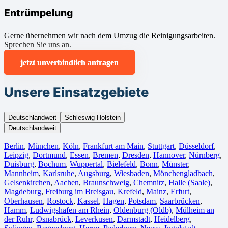
Entrümpelung
Gerne übernehmen wir nach dem Umzug die Reinigungsarbeiten.
Sprechen Sie uns an.
jetzt unverbindlich anfragen
Unsere Einsatzgebiete
Deutschlandweit
Schleswig-Holstein
Deutschlandweit
Berlin⁠
,
München
,
Köln⁠
,
Frankfurt am Main
,
Stuttgart
,
Düsseldorf
,
Leipzig
,
Dortmund
,
Essen
,
Bremen
,
Dresden
,
Hannover
,
Nürnberg
,
Duisburg⁠
,
Bochum
,
Wuppertal⁠
,
Bielefeld⁠
,
Bonn⁠
,
Münster⁠
,
Mannheim
,
Karlsruhe
,
Augsburg
,
Wiesbaden⁠
,
Mönchengladbach⁠
,
Gelsenkirchen⁠
,
Aachen⁠
,
Braunschweig
,
Chemnitz⁠
,
Halle (Saale)
⁠,
Magdeburg
,
Freiburg im Breisgau
⁠,
Krefeld⁠
,
Mainz⁠
,
Erfurt
,
Oberhausen⁠
,
Rostock⁠
,
Kassel⁠
,
Hagen
,
Potsdam
,
Saarbrücken⁠
,
Hamm
,
Ludwigshafen am Rhein
⁠,
Oldenburg (Oldb)
,
Mülheim an
der Ruhr
,
Osnabrück⁠
,
Leverkusen
,
Darmstadt⁠
,
Heidelberg
,