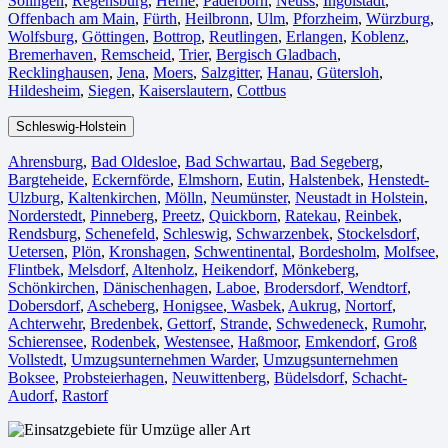
Solingen
,
Regensburg
,
Herne⁠
,
Paderborn
,
Neuss
,
Ingolstadt
,
Offenbach am Main
,
Fürth⁠
,
Heilbronn
,
Ulm⁠
,
Pforzheim
,
Würzburg
,
Wolfsburg⁠
,
Göttingen
,
Bottrop
,
Reutlingen
,
Erlangen⁠
,
Koblenz
,
Bremerhaven⁠
,
Remscheid
,
Trier⁠
,
Bergisch Gladbach
,
Recklinghausen
,
Jena⁠
,
Moers⁠
,
Salzgitter⁠
,
Hanau
,
Gütersloh
,
Hildesheim⁠
,
Siegen⁠
,
Kaiserslautern⁠
,
Cottbus⁠
Schleswig-Holstein
Ahrensburg
,
Bad Oldesloe
,
Bad Schwartau
,
Bad Segeberg
,
Bargteheide
,
Eckernförde
,
Elmshorn
,
Eutin
,
Halstenbek
,
Henstedt-
Ulzburg
,
Kaltenkirchen
,
Mölln
,
Neumünster
,
Neustadt in Holstein
,
Norderstedt
,
Pinneberg
,
Preetz
,
Quickborn
,
Ratekau
,
Reinbek
,
Rendsburg
,
Schenefeld
,
Schleswig
,
Schwarzenbek
,
Stockelsdorf
,
Uetersen
,
Plön
,
Kronshagen
,
Schwentinental
,
Bordesholm
,
Molfsee
,
Flintbek
,
Melsdorf
,
Altenholz
,
Heikendorf
,
Mönkeberg
,
Schönkirchen
,
Dänischenhagen
,
Laboe
,
Brodersdorf
,
Wendtorf
,
Dobersdorf
,
Ascheberg
,
Honigsee
,
Wasbek
,
Aukrug
,
Nortorf
,
Achterwehr
,
Bredenbek
,
Gettorf
,
Strande
,
Schwedeneck
,
Rumohr
,
Schierensee
,
Rodenbek
,
Westensee
,
Haßmoor
,
Emkendorf
,
Groß
Vollstedt
,
Umzugsunternehmen Warder
,
Umzugsunternehmen
Boksee
,
Probsteierhagen
,
Neuwittenberg
,
Büdelsdorf
,
Schacht-
Audorf
,
Rastorf