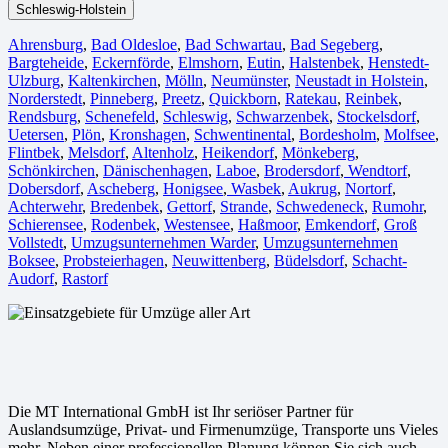
Schleswig-Holstein
Ahrensburg
,
Bad Oldesloe
,
Bad Schwartau
,
Bad Segeberg
,
Bargteheide
,
Eckernförde
,
Elmshorn
,
Eutin
,
Halstenbek
,
Henstedt-
Ulzburg
,
Kaltenkirchen
,
Mölln
,
Neumünster
,
Neustadt in Holstein
,
Norderstedt
,
Pinneberg
,
Preetz
,
Quickborn
,
Ratekau
,
Reinbek
,
Rendsburg
,
Schenefeld
,
Schleswig
,
Schwarzenbek
,
Stockelsdorf
,
Uetersen
,
Plön
,
Kronshagen
,
Schwentinental
,
Bordesholm
,
Molfsee
,
Flintbek
,
Melsdorf
,
Altenholz
,
Heikendorf
,
Mönkeberg
,
Schönkirchen
,
Dänischenhagen
,
Laboe
,
Brodersdorf
,
Wendtorf
,
Dobersdorf
,
Ascheberg
,
Honigsee
,
Wasbek
,
Aukrug
,
Nortorf
,
Achterwehr
,
Bredenbek
,
Gettorf
,
Strande
,
Schwedeneck
,
Rumohr
,
Schierensee
,
Rodenbek
,
Westensee
,
Haßmoor
,
Emkendorf
,
Groß
Vollstedt
,
Umzugsunternehmen Warder
,
Umzugsunternehmen
Boksee
,
Probsteierhagen
,
Neuwittenberg
,
Büdelsdorf
,
Schacht-
Audorf
,
Rastorf
Die MT International GmbH ist Ihr seriöser Partner für
Auslandsumzüge, Privat- und Firmenumzüge, Transporte uns Vieles
mehr. Neben einer professionellen Planung können Sie sich auch