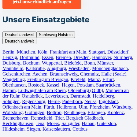
jetzt unverbindlich anfragen
Unsere Einsatzgebiete
Deutschlandweit
Schleswig-Holstein
Deutschlandweit
Berlin⁠
,
München
,
Köln⁠
,
Frankfurt am Main
,
Stuttgart
,
Düsseldorf
,
Leipzig
,
Dortmund
,
Essen
,
Bremen
,
Dresden
,
Hannover
,
Nürnberg
,
Duisburg⁠
,
Bochum
,
Wuppertal⁠
,
Bielefeld⁠
,
Bonn⁠
,
Münster⁠
,
Mannheim
,
Karlsruhe
,
Augsburg
,
Wiesbaden⁠
,
Mönchengladbach⁠
,
Gelsenkirchen⁠
,
Aachen⁠
,
Braunschweig
,
Chemnitz⁠
,
Halle (Saale)
⁠,
Magdeburg
,
Freiburg im Breisgau
⁠,
Krefeld⁠
,
Mainz⁠
,
Erfurt
,
Oberhausen⁠
,
Rostock⁠
,
Kassel⁠
,
Hagen
,
Potsdam
,
Saarbrücken⁠
,
Hamm
,
Ludwigshafen am Rhein
⁠,
Oldenburg (Oldb)
,
Mülheim an
der Ruhr
,
Osnabrück⁠
,
Leverkusen
,
Darmstadt⁠
,
Heidelberg
,
Solingen
,
Regensburg
,
Herne⁠
,
Paderborn
,
Neuss
,
Ingolstadt
,
Offenbach am Main
,
Fürth⁠
,
Heilbronn
,
Ulm⁠
,
Pforzheim
,
Würzburg
,
Wolfsburg⁠
,
Göttingen
,
Bottrop
,
Reutlingen
,
Erlangen⁠
,
Koblenz
,
Bremerhaven⁠
,
Remscheid
,
Trier⁠
,
Bergisch Gladbach
,
Recklinghausen
,
Jena⁠
,
Moers⁠
,
Salzgitter⁠
,
Hanau
,
Gütersloh
,
Hildesheim⁠
,
Siegen⁠
,
Kaiserslautern⁠
,
Cottbus⁠