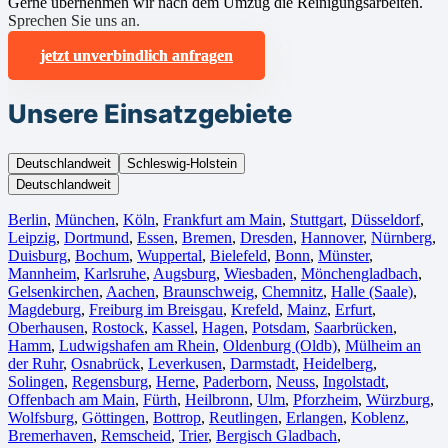
Gerne übernehmen wir nach dem Umzug die Reinigungsarbeiten.
Sprechen Sie uns an.
jetzt unverbindlich anfragen
Unsere Einsatzgebiete
Deutschlandweit
Schleswig-Holstein
Deutschlandweit
Berlin⁠
,
München
,
Köln⁠
,
Frankfurt am Main
,
Stuttgart
,
Düsseldorf
,
Leipzig
,
Dortmund
,
Essen
,
Bremen
,
Dresden
,
Hannover
,
Nürnberg
,
Duisburg⁠
,
Bochum
,
Wuppertal⁠
,
Bielefeld⁠
,
Bonn⁠
,
Münster⁠
,
Mannheim
,
Karlsruhe
,
Augsburg
,
Wiesbaden⁠
,
Mönchengladbach⁠
,
Gelsenkirchen⁠
,
Aachen⁠
,
Braunschweig
,
Chemnitz⁠
,
Halle (Saale)
⁠,
Magdeburg
,
Freiburg im Breisgau
⁠,
Krefeld⁠
,
Mainz⁠
,
Erfurt
,
Oberhausen⁠
,
Rostock⁠
,
Kassel⁠
,
Hagen
,
Potsdam
,
Saarbrücken⁠
,
Hamm
,
Ludwigshafen am Rhein
⁠,
Oldenburg (Oldb)
,
Mülheim an
der Ruhr
,
Osnabrück⁠
,
Leverkusen
,
Darmstadt⁠
,
Heidelberg
,
Solingen
,
Regensburg
,
Herne⁠
,
Paderborn
,
Neuss
,
Ingolstadt
,
Offenbach am Main
,
Fürth⁠
,
Heilbronn
,
Ulm⁠
,
Pforzheim
,
Würzburg
,
Wolfsburg⁠
,
Göttingen
,
Bottrop
,
Reutlingen
,
Erlangen⁠
,
Koblenz
,
Bremerhaven⁠
,
Remscheid
,
Trier⁠
,
Bergisch Gladbach
,