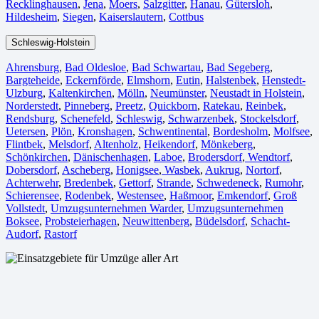
Recklinghausen
,
Jena⁠
,
Moers⁠
,
Salzgitter⁠
,
Hanau
,
Gütersloh
,
Hildesheim⁠
,
Siegen⁠
,
Kaiserslautern⁠
,
Cottbus⁠
Schleswig-Holstein
Ahrensburg
,
Bad Oldesloe
,
Bad Schwartau
,
Bad Segeberg
,
Bargteheide
,
Eckernförde
,
Elmshorn
,
Eutin
,
Halstenbek
,
Henstedt-
Ulzburg
,
Kaltenkirchen
,
Mölln
,
Neumünster
,
Neustadt in Holstein
,
Norderstedt
,
Pinneberg
,
Preetz
,
Quickborn
,
Ratekau
,
Reinbek
,
Rendsburg
,
Schenefeld
,
Schleswig
,
Schwarzenbek
,
Stockelsdorf
,
Uetersen
,
Plön
,
Kronshagen
,
Schwentinental
,
Bordesholm
,
Molfsee
,
Flintbek
,
Melsdorf
,
Altenholz
,
Heikendorf
,
Mönkeberg
,
Schönkirchen
,
Dänischenhagen
,
Laboe
,
Brodersdorf
,
Wendtorf
,
Dobersdorf
,
Ascheberg
,
Honigsee
,
Wasbek
,
Aukrug
,
Nortorf
,
Achterwehr
,
Bredenbek
,
Gettorf
,
Strande
,
Schwedeneck
,
Rumohr
,
Schierensee
,
Rodenbek
,
Westensee
,
Haßmoor
,
Emkendorf
,
Groß
Vollstedt
,
Umzugsunternehmen Warder
,
Umzugsunternehmen
Boksee
,
Probsteierhagen
,
Neuwittenberg
,
Büdelsdorf
,
Schacht-
Audorf
,
Rastorf