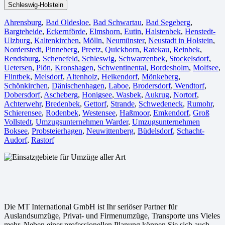
Schleswig-Holstein
Ahrensburg
,
Bad Oldesloe
,
Bad Schwartau
,
Bad Segeberg
,
Bargteheide
,
Eckernförde
,
Elmshorn
,
Eutin
,
Halstenbek
,
Henstedt-
Ulzburg
,
Kaltenkirchen
,
Mölln
,
Neumünster
,
Neustadt in Holstein
,
Norderstedt
,
Pinneberg
,
Preetz
,
Quickborn
,
Ratekau
,
Reinbek
,
Rendsburg
,
Schenefeld
,
Schleswig
,
Schwarzenbek
,
Stockelsdorf
,
Uetersen
,
Plön
,
Kronshagen
,
Schwentinental
,
Bordesholm
,
Molfsee
,
Flintbek
,
Melsdorf
,
Altenholz
,
Heikendorf
,
Mönkeberg
,
Schönkirchen
,
Dänischenhagen
,
Laboe
,
Brodersdorf
,
Wendtorf
,
Dobersdorf
,
Ascheberg
,
Honigsee
,
Wasbek
,
Aukrug
,
Nortorf
,
Achterwehr
,
Bredenbek
,
Gettorf
,
Strande
,
Schwedeneck
,
Rumohr
,
Schierensee
,
Rodenbek
,
Westensee
,
Haßmoor
,
Emkendorf
,
Groß
Vollstedt
,
Umzugsunternehmen Warder
,
Umzugsunternehmen
Boksee
,
Probsteierhagen
,
Neuwittenberg
,
Büdelsdorf
,
Schacht-
Audorf
,
Rastorf
Die MT International GmbH ist Ihr seriöser Partner für
Auslandsumzüge, Privat- und Firmenumzüge, Transporte uns Vieles
mehr. Neben einer professionellen Planung können Sie sich auch