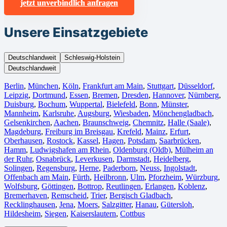
jetzt unverbindlich anfragen
Unsere Einsatzgebiete
Deutschlandweit
Schleswig-Holstein
Deutschlandweit
Berlin⁠
,
München
,
Köln⁠
,
Frankfurt am Main
,
Stuttgart
,
Düsseldorf
,
Leipzig
,
Dortmund
,
Essen
,
Bremen
,
Dresden
,
Hannover
,
Nürnberg
,
Duisburg⁠
,
Bochum
,
Wuppertal⁠
,
Bielefeld⁠
,
Bonn⁠
,
Münster⁠
,
Mannheim
,
Karlsruhe
,
Augsburg
,
Wiesbaden⁠
,
Mönchengladbach⁠
,
Gelsenkirchen⁠
,
Aachen⁠
,
Braunschweig
,
Chemnitz⁠
,
Halle (Saale)
⁠,
Magdeburg
,
Freiburg im Breisgau
⁠,
Krefeld⁠
,
Mainz⁠
,
Erfurt
,
Oberhausen⁠
,
Rostock⁠
,
Kassel⁠
,
Hagen
,
Potsdam
,
Saarbrücken⁠
,
Hamm
,
Ludwigshafen am Rhein
⁠,
Oldenburg (Oldb)
,
Mülheim an
der Ruhr
,
Osnabrück⁠
,
Leverkusen
,
Darmstadt⁠
,
Heidelberg
,
Solingen
,
Regensburg
,
Herne⁠
,
Paderborn
,
Neuss
,
Ingolstadt
,
Offenbach am Main
,
Fürth⁠
,
Heilbronn
,
Ulm⁠
,
Pforzheim
,
Würzburg
,
Wolfsburg⁠
,
Göttingen
,
Bottrop
,
Reutlingen
,
Erlangen⁠
,
Koblenz
,
Bremerhaven⁠
,
Remscheid
,
Trier⁠
,
Bergisch Gladbach
,
Recklinghausen
,
Jena⁠
,
Moers⁠
,
Salzgitter⁠
,
Hanau
,
Gütersloh
,
Hildesheim⁠
,
Siegen⁠
,
Kaiserslautern⁠
,
Cottbus⁠