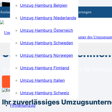
Umzug Hamburg Belgien
Auslandsumzüge
Privat- und Firmenumzüge
Einlagerungen
Umzug Hamburg Niederlande
Umzug Hamburg Österreich
BEI UNS SIND SIE RICHTIG!
Umzug Hamburg Schweden
Umzugsunternehmen f
Umzug Hamburg Norwegen
Umzug Hamburg Finnland
Wir sind Ihr kompetenter Partner für Umzüg
Umzug Hamburg Italien
Angebot anfordern
Umzug Hamburg Schweiz
Ihr zuverlässiges Umzugsuntern
Firmenumzug