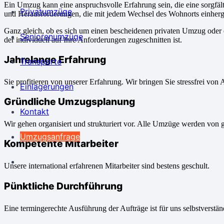
Ein Umzug kann eine anspruchsvolle Erfahrung sein, die eine sorgfä
Privatumzüge
und Herausforderungen, die mit jedem Wechsel des Wohnorts einher
Ganz gleich, ob es sich um einen bescheidenen privaten Umzug oder 
Seniorenumzüge
der individuell auf Ihre Anforderungen zugeschnitten ist.
Jahrelange Erfahrung
Transporte
Sie profitieren von unserer Erfahrung. Wir bringen Sie stressfrei von 
Einlagerungen
Gründliche Umzugsplanung
Kontakt
Wir gehen organisiert und strukturiert vor. Alle Umzüge werden von 
Umzugsanfrage
Kompetente Mitarbeiter
Unsere international erfahrenen Mitarbeiter sind bestens geschult.
Pünktliche Durchführung
Eine termingerechte Ausführung der Aufträge ist für uns selbstverstän