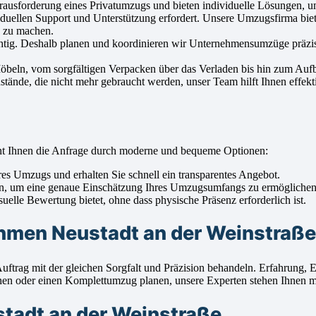
erausforderung eines Privatumzugs und bieten individuelle Lösungen, 
duellen Support und Unterstützung erfordert. Unsere Umzugsfirma biete
h zu machen.
htig. Deshalb planen und koordinieren wir Unternehmensumzüge präzis
Möbeln, vom sorgfältigen Verpacken über das Verladen bis hin zum Aufb
ände, die nicht mehr gebraucht werden, unser Team hilft Ihnen effekt
ht Ihnen die Anfrage durch moderne und bequeme Optionen:
s Umzugs und erhalten Sie schnell ein transparentes Angebot.
en, um eine genaue Einschätzung Ihres Umzugsumfangs zu ermöglichen
uelle Bewertung bietet, ohne dass physische Präsenz erforderlich ist.
men Neustadt an der Weinstraße 
 Auftrag mit der gleichen Sorgfalt und Präzision behandeln. Erfahrun
n oder einen Komplettumzug planen, unsere Experten stehen Ihnen mit
stadt an der Weinstraße