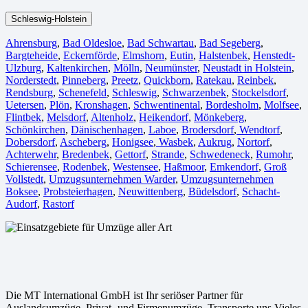
Schleswig-Holstein
Ahrensburg
,
Bad Oldesloe
,
Bad Schwartau
,
Bad Segeberg
,
Bargteheide
,
Eckernförde
,
Elmshorn
,
Eutin
,
Halstenbek
,
Henstedt-
Ulzburg
,
Kaltenkirchen
,
Mölln
,
Neumünster
,
Neustadt in Holstein
,
Norderstedt
,
Pinneberg
,
Preetz
,
Quickborn
,
Ratekau
,
Reinbek
,
Rendsburg
,
Schenefeld
,
Schleswig
,
Schwarzenbek
,
Stockelsdorf
,
Uetersen
,
Plön
,
Kronshagen
,
Schwentinental
,
Bordesholm
,
Molfsee
,
Flintbek
,
Melsdorf
,
Altenholz
,
Heikendorf
,
Mönkeberg
,
Schönkirchen
,
Dänischenhagen
,
Laboe
,
Brodersdorf
,
Wendtorf
,
Dobersdorf
,
Ascheberg
,
Honigsee
,
Wasbek
,
Aukrug
,
Nortorf
,
Achterwehr
,
Bredenbek
,
Gettorf
,
Strande
,
Schwedeneck
,
Rumohr
,
Schierensee
,
Rodenbek
,
Westensee
,
Haßmoor
,
Emkendorf
,
Groß
Vollstedt
,
Umzugsunternehmen Warder
,
Umzugsunternehmen
Boksee
,
Probsteierhagen
,
Neuwittenberg
,
Büdelsdorf
,
Schacht-
Audorf
,
Rastorf
Die MT International GmbH ist Ihr seriöser Partner für
Auslandsumzüge, Privat- und Firmenumzüge, Transporte uns Vieles