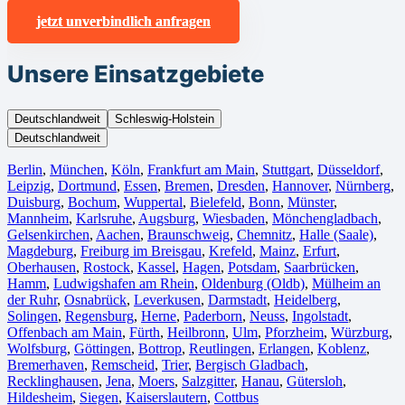
jetzt unverbindlich anfragen
Unsere Einsatzgebiete
Deutschlandweit
Schleswig-Holstein
Deutschlandweit
Berlin⁠
,
München
,
Köln⁠
,
Frankfurt am Main
,
Stuttgart
,
Düsseldorf
,
Leipzig
,
Dortmund
,
Essen
,
Bremen
,
Dresden
,
Hannover
,
Nürnberg
,
Duisburg⁠
,
Bochum
,
Wuppertal⁠
,
Bielefeld⁠
,
Bonn⁠
,
Münster⁠
,
Mannheim
,
Karlsruhe
,
Augsburg
,
Wiesbaden⁠
,
Mönchengladbach⁠
,
Gelsenkirchen⁠
,
Aachen⁠
,
Braunschweig
,
Chemnitz⁠
,
Halle (Saale)
⁠,
Magdeburg
,
Freiburg im Breisgau
⁠,
Krefeld⁠
,
Mainz⁠
,
Erfurt
,
Oberhausen⁠
,
Rostock⁠
,
Kassel⁠
,
Hagen
,
Potsdam
,
Saarbrücken⁠
,
Hamm
,
Ludwigshafen am Rhein
⁠,
Oldenburg (Oldb)
,
Mülheim an
der Ruhr
,
Osnabrück⁠
,
Leverkusen
,
Darmstadt⁠
,
Heidelberg
,
Solingen
,
Regensburg
,
Herne⁠
,
Paderborn
,
Neuss
,
Ingolstadt
,
Offenbach am Main
,
Fürth⁠
,
Heilbronn
,
Ulm⁠
,
Pforzheim
,
Würzburg
,
Wolfsburg⁠
,
Göttingen
,
Bottrop
,
Reutlingen
,
Erlangen⁠
,
Koblenz
,
Bremerhaven⁠
,
Remscheid
,
Trier⁠
,
Bergisch Gladbach
,
Recklinghausen
,
Jena⁠
,
Moers⁠
,
Salzgitter⁠
,
Hanau
,
Gütersloh
,
Hildesheim⁠
,
Siegen⁠
,
Kaiserslautern⁠
,
Cottbus⁠