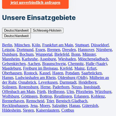
jetzt unverbindlich anfragen
Unsere Einsatzgebiete
Deutschlandweit
Schleswig-Holstein
Deutschlandweit
Berlin⁠
,
München
,
Köln⁠
,
Frankfurt am Main
,
Stuttgart
,
Düsseldorf
,
Leipzig
,
Dortmund
,
Essen
,
Bremen
,
Dresden
,
Hannover
,
Nürnberg
,
Duisburg⁠
,
Bochum
,
Wuppertal⁠
,
Bielefeld⁠
,
Bonn⁠
,
Münster⁠
,
Mannheim
,
Karlsruhe
,
Augsburg
,
Wiesbaden⁠
,
Mönchengladbach⁠
,
Gelsenkirchen⁠
,
Aachen⁠
,
Braunschweig
,
Chemnitz⁠
,
Halle (Saale)
⁠,
Magdeburg
,
Freiburg im Breisgau
⁠,
Krefeld⁠
,
Mainz⁠
,
Erfurt
,
Oberhausen⁠
,
Rostock⁠
,
Kassel⁠
,
Hagen
,
Potsdam
,
Saarbrücken⁠
,
Hamm
,
Ludwigshafen am Rhein
⁠,
Oldenburg (Oldb)
,
Mülheim an
der Ruhr
,
Osnabrück⁠
,
Leverkusen
,
Darmstadt⁠
,
Heidelberg
,
Solingen
,
Regensburg
,
Herne⁠
,
Paderborn
,
Neuss
,
Ingolstadt
,
Offenbach am Main
,
Fürth⁠
,
Heilbronn
,
Ulm⁠
,
Pforzheim
,
Würzburg
,
Wolfsburg⁠
,
Göttingen
,
Bottrop
,
Reutlingen
,
Erlangen⁠
,
Koblenz
,
Bremerhaven⁠
,
Remscheid
,
Trier⁠
,
Bergisch Gladbach
,
Recklinghausen
,
Jena⁠
,
Moers⁠
,
Salzgitter⁠
,
Hanau
,
Gütersloh
,
Hildesheim⁠
,
Siegen⁠
,
Kaiserslautern⁠
,
Cottbus⁠