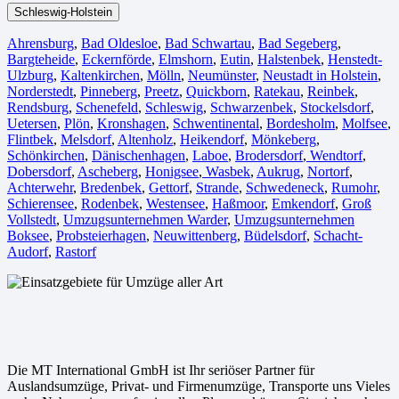
Schleswig-Holstein
Ahrensburg
,
Bad Oldesloe
,
Bad Schwartau
,
Bad Segeberg
,
Bargteheide
,
Eckernförde
,
Elmshorn
,
Eutin
,
Halstenbek
,
Henstedt-
Ulzburg
,
Kaltenkirchen
,
Mölln
,
Neumünster
,
Neustadt in Holstein
,
Norderstedt
,
Pinneberg
,
Preetz
,
Quickborn
,
Ratekau
,
Reinbek
,
Rendsburg
,
Schenefeld
,
Schleswig
,
Schwarzenbek
,
Stockelsdorf
,
Uetersen
,
Plön
,
Kronshagen
,
Schwentinental
,
Bordesholm
,
Molfsee
,
Flintbek
,
Melsdorf
,
Altenholz
,
Heikendorf
,
Mönkeberg
,
Schönkirchen
,
Dänischenhagen
,
Laboe
,
Brodersdorf
,
Wendtorf
,
Dobersdorf
,
Ascheberg
,
Honigsee
,
Wasbek
,
Aukrug
,
Nortorf
,
Achterwehr
,
Bredenbek
,
Gettorf
,
Strande
,
Schwedeneck
,
Rumohr
,
Schierensee
,
Rodenbek
,
Westensee
,
Haßmoor
,
Emkendorf
,
Groß
Vollstedt
,
Umzugsunternehmen Warder
,
Umzugsunternehmen
Boksee
,
Probsteierhagen
,
Neuwittenberg
,
Büdelsdorf
,
Schacht-
Audorf
,
Rastorf
Die MT International GmbH ist Ihr seriöser Partner für
Auslandsumzüge, Privat- und Firmenumzüge, Transporte uns Vieles