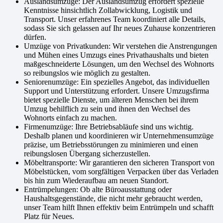
Auslandsumzüge: Der Auslandsumzug erfordert spezielle
Kenntnisse hinsichtlich Zollabwicklung, Logistik und
Transport. Unser erfahrenes Team koordiniert alle Details,
sodass Sie sich gelassen auf Ihr neues Zuhause konzentrieren
dürfen.
Umzüge von Privatkunden: Wir verstehen die Anstrengungen
und Mühen eines Umzugs eines Privathaushalts und bieten
maßgeschneiderte Lösungen, um den Wechsel des Wohnorts
so reibungslos wie möglich zu gestalten.
Seniorenumzüge: Ein spezielles Angebot, das individuellen
Support und Unterstützung erfordert. Unsere Umzugsfirma
bietet spezielle Dienste, um älteren Menschen bei ihrem
Umzug behilflich zu sein und ihnen den Wechsel des
Wohnorts einfach zu machen.
Firmenumzüge: Ihre Betriebsabläufe sind uns wichtig.
Deshalb planen und koordinieren wir Unternehmensumzüge
präzise, um Betriebsstörungen zu minimieren und einen
reibungslosen Übergang sicherzustellen.
Möbeltransporte: Wir garantieren den sicheren Transport von
Möbelstücken, vom sorgfältigen Verpacken über das Verladen
bis hin zum Wiederaufbau am neuen Standort.
Entrümpelungen: Ob alte Büroausstattung oder
Haushaltsgegenstände, die nicht mehr gebraucht werden,
unser Team hilft Ihnen effektiv beim Entrümpeln und schafft
Platz für Neues.