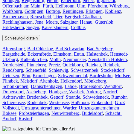
Solingen
,
Regensburg
,
Herne⁠
,
Paderborn
,
Neuss
,
Ingolstadt
,
Offenbach am Main
,
Fürth⁠
,
Heilbronn
,
Ulm⁠
,
Pforzheim
,
Würzburg
,
Wolfsburg⁠
,
Göttingen
,
Bottrop
,
Reutlingen
,
Erlangen⁠
,
Koblenz
,
Bremerhaven⁠
,
Remscheid
,
Trier⁠
,
Bergisch Gladbach
,
Recklinghausen
,
Jena⁠
,
Moers⁠
,
Salzgitter⁠
,
Hanau
,
Gütersloh
,
Hildesheim⁠
,
Siegen⁠
,
Kaiserslautern⁠
,
Cottbus⁠
Schleswig-Holstein
Ahrensburg
,
Bad Oldesloe
,
Bad Schwartau
,
Bad Segeberg
,
Bargteheide
,
Eckernförde
,
Elmshorn
,
Eutin
,
Halstenbek
,
Henstedt-
Ulzburg
,
Kaltenkirchen
,
Mölln
,
Neumünster
,
Neustadt in Holstein
,
Norderstedt
,
Pinneberg
,
Preetz
,
Quickborn
,
Ratekau
,
Reinbek
,
Rendsburg
,
Schenefeld
,
Schleswig
,
Schwarzenbek
,
Stockelsdorf
,
Uetersen
,
Plön
,
Kronshagen
,
Schwentinental
,
Bordesholm
,
Molfsee
,
Flintbek
,
Melsdorf
,
Altenholz
,
Heikendorf
,
Mönkeberg
,
Schönkirchen
,
Dänischenhagen
,
Laboe
,
Brodersdorf
,
Wendtorf
,
Dobersdorf
,
Ascheberg
,
Honigsee
,
Wasbek
,
Aukrug
,
Nortorf
,
Achterwehr
,
Bredenbek
,
Gettorf
,
Strande
,
Schwedeneck
,
Rumohr
,
Schierensee
,
Rodenbek
,
Westensee
,
Haßmoor
,
Emkendorf
,
Groß
Vollstedt
,
Umzugsunternehmen Warder
,
Umzugsunternehmen
Boksee
,
Probsteierhagen
,
Neuwittenberg
,
Büdelsdorf
,
Schacht-
Audorf
,
Rastorf