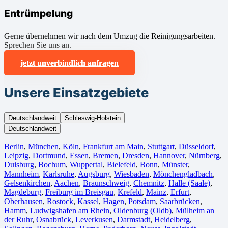
Entrümpelung
Gerne übernehmen wir nach dem Umzug die Reinigungsarbeiten.
Sprechen Sie uns an.
jetzt unverbindlich anfragen
Unsere Einsatzgebiete
Deutschlandweit
Schleswig-Holstein
Deutschlandweit
Berlin⁠
,
München
,
Köln⁠
,
Frankfurt am Main
,
Stuttgart
,
Düsseldorf
,
Leipzig
,
Dortmund
,
Essen
,
Bremen
,
Dresden
,
Hannover
,
Nürnberg
,
Duisburg⁠
,
Bochum
,
Wuppertal⁠
,
Bielefeld⁠
,
Bonn⁠
,
Münster⁠
,
Mannheim
,
Karlsruhe
,
Augsburg
,
Wiesbaden⁠
,
Mönchengladbach⁠
,
Gelsenkirchen⁠
,
Aachen⁠
,
Braunschweig
,
Chemnitz⁠
,
Halle (Saale)
⁠,
Magdeburg
,
Freiburg im Breisgau
⁠,
Krefeld⁠
,
Mainz⁠
,
Erfurt
,
Oberhausen⁠
,
Rostock⁠
,
Kassel⁠
,
Hagen
,
Potsdam
,
Saarbrücken⁠
,
Hamm
,
Ludwigshafen am Rhein
⁠,
Oldenburg (Oldb)
,
Mülheim an
der Ruhr
,
Osnabrück⁠
,
Leverkusen
,
Darmstadt⁠
,
Heidelberg
,