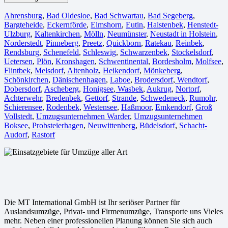
Ahrensburg
,
Bad Oldesloe
,
Bad Schwartau
,
Bad Segeberg
,
Bargteheide
,
Eckernförde
,
Elmshorn
,
Eutin
,
Halstenbek
,
Henstedt-
Ulzburg
,
Kaltenkirchen
,
Mölln
,
Neumünster
,
Neustadt in Holstein
,
Norderstedt
,
Pinneberg
,
Preetz
,
Quickborn
,
Ratekau
,
Reinbek
,
Rendsburg
,
Schenefeld
,
Schleswig
,
Schwarzenbek
,
Stockelsdorf
,
Uetersen
,
Plön
,
Kronshagen
,
Schwentinental
,
Bordesholm
,
Molfsee
,
Flintbek
,
Melsdorf
,
Altenholz
,
Heikendorf
,
Mönkeberg
,
Schönkirchen
,
Dänischenhagen
,
Laboe
,
Brodersdorf
,
Wendtorf
,
Dobersdorf
,
Ascheberg
,
Honigsee
,
Wasbek
,
Aukrug
,
Nortorf
,
Achterwehr
,
Bredenbek
,
Gettorf
,
Strande
,
Schwedeneck
,
Rumohr
,
Schierensee
,
Rodenbek
,
Westensee
,
Haßmoor
,
Emkendorf
,
Groß
Vollstedt
,
Umzugsunternehmen Warder
,
Umzugsunternehmen
Boksee
,
Probsteierhagen
,
Neuwittenberg
,
Büdelsdorf
,
Schacht-
Audorf
,
Rastorf
Die MT International GmbH ist Ihr seriöser Partner für
Auslandsumzüge, Privat- und Firmenumzüge, Transporte uns Vieles
mehr. Neben einer professionellen Planung können Sie sich auch