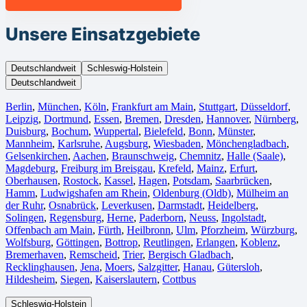
Unsere Einsatzgebiete
Deutschlandweit
Schleswig-Holstein
Deutschlandweit
Berlin⁠
,
München
,
Köln⁠
,
Frankfurt am Main
,
Stuttgart
,
Düsseldorf
,
Leipzig
,
Dortmund
,
Essen
,
Bremen
,
Dresden
,
Hannover
,
Nürnberg
,
Duisburg⁠
,
Bochum
,
Wuppertal⁠
,
Bielefeld⁠
,
Bonn⁠
,
Münster⁠
,
Mannheim
,
Karlsruhe
,
Augsburg
,
Wiesbaden⁠
,
Mönchengladbach⁠
,
Gelsenkirchen⁠
,
Aachen⁠
,
Braunschweig
,
Chemnitz⁠
,
Halle (Saale)
⁠,
Magdeburg
,
Freiburg im Breisgau
⁠,
Krefeld⁠
,
Mainz⁠
,
Erfurt
,
Oberhausen⁠
,
Rostock⁠
,
Kassel⁠
,
Hagen
,
Potsdam
,
Saarbrücken⁠
,
Hamm
,
Ludwigshafen am Rhein
⁠,
Oldenburg (Oldb)
,
Mülheim an
der Ruhr
,
Osnabrück⁠
,
Leverkusen
,
Darmstadt⁠
,
Heidelberg
,
Solingen
,
Regensburg
,
Herne⁠
,
Paderborn
,
Neuss
,
Ingolstadt
,
Offenbach am Main
,
Fürth⁠
,
Heilbronn
,
Ulm⁠
,
Pforzheim
,
Würzburg
,
Wolfsburg⁠
,
Göttingen
,
Bottrop
,
Reutlingen
,
Erlangen⁠
,
Koblenz
,
Bremerhaven⁠
,
Remscheid
,
Trier⁠
,
Bergisch Gladbach
,
Recklinghausen
,
Jena⁠
,
Moers⁠
,
Salzgitter⁠
,
Hanau
,
Gütersloh
,
Hildesheim⁠
,
Siegen⁠
,
Kaiserslautern⁠
,
Cottbus⁠
Schleswig-Holstein