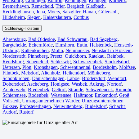
Wolfsburg⁠
,
Göttingen
,
Bottrop
,
Reutlingen
,
Erlangen⁠
,
Koblenz
,
Bremerhaven⁠
,
Remscheid
,
Trier⁠
,
Bergisch Gladbach
,
Recklinghausen
,
Jena⁠
,
Moers⁠
,
Salzgitter⁠
,
Hanau
,
Gütersloh
,
Hildesheim⁠
,
Siegen⁠
,
Kaiserslautern⁠
,
Cottbus⁠
Schleswig-Holstein
Ahrensburg
,
Bad Oldesloe
,
Bad Schwartau
,
Bad Segeberg
,
Bargteheide
,
Eckernförde
,
Elmshorn
,
Eutin
,
Halstenbek
,
Henstedt-
Ulzburg
,
Kaltenkirchen
,
Mölln
,
Neumünster
,
Neustadt in Holstein
,
Norderstedt
,
Pinneberg
,
Preetz
,
Quickborn
,
Ratekau
,
Reinbek
,
Rendsburg
,
Schenefeld
,
Schleswig
,
Schwarzenbek
,
Stockelsdorf
,
Uetersen
,
Plön
,
Kronshagen
,
Schwentinental
,
Bordesholm
,
Molfsee
,
Flintbek
,
Melsdorf
,
Altenholz
,
Heikendorf
,
Mönkeberg
,
Schönkirchen
,
Dänischenhagen
,
Laboe
,
Brodersdorf
,
Wendtorf
,
Dobersdorf
,
Ascheberg
,
Honigsee
,
Wasbek
,
Aukrug
,
Nortorf
,
Achterwehr
,
Bredenbek
,
Gettorf
,
Strande
,
Schwedeneck
,
Rumohr
,
Schierensee
,
Rodenbek
,
Westensee
,
Haßmoor
,
Emkendorf
,
Groß
Vollstedt
,
Umzugsunternehmen Warder
,
Umzugsunternehmen
Boksee
,
Probsteierhagen
,
Neuwittenberg
,
Büdelsdorf
,
Schacht-
Audorf
,
Rastorf