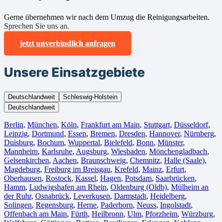
Gerne übernehmen wir nach dem Umzug die Reinigungsarbeiten.
Sprechen Sie uns an.
jetzt unverbindlich anfragen
Unsere Einsatzgebiete
Deutschlandweit
Schleswig-Holstein
Deutschlandweit
Berlin⁠
,
München
,
Köln⁠
,
Frankfurt am Main
,
Stuttgart
,
Düsseldorf
,
Leipzig
,
Dortmund
,
Essen
,
Bremen
,
Dresden
,
Hannover
,
Nürnberg
,
Duisburg⁠
,
Bochum
,
Wuppertal⁠
,
Bielefeld⁠
,
Bonn⁠
,
Münster⁠
,
Mannheim
,
Karlsruhe
,
Augsburg
,
Wiesbaden⁠
,
Mönchengladbach⁠
,
Gelsenkirchen⁠
,
Aachen⁠
,
Braunschweig
,
Chemnitz⁠
,
Halle (Saale)
⁠,
Magdeburg
,
Freiburg im Breisgau
⁠,
Krefeld⁠
,
Mainz⁠
,
Erfurt
,
Oberhausen⁠
,
Rostock⁠
,
Kassel⁠
,
Hagen
,
Potsdam
,
Saarbrücken⁠
,
Hamm
,
Ludwigshafen am Rhein
⁠,
Oldenburg (Oldb)
,
Mülheim an
der Ruhr
,
Osnabrück⁠
,
Leverkusen
,
Darmstadt⁠
,
Heidelberg
,
Solingen
,
Regensburg
,
Herne⁠
,
Paderborn
,
Neuss
,
Ingolstadt
,
Offenbach am Main
,
Fürth⁠
,
Heilbronn
,
Ulm⁠
,
Pforzheim
,
Würzburg
,