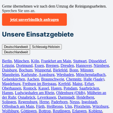
Gerne übernehmen wir nach dem Umzug die Reinigungsarbeiten.
Sprechen Sie uns an.
jetzt unverbindlich anfragen
Unsere Einsatzgebiete
Deutschlandweit
Schleswig-Holstein
Deutschlandweit
Berlin⁠
,
München
,
Köln⁠
,
Frankfurt am Main
,
Stuttgart
,
Düsseldorf
,
Leipzig
,
Dortmund
,
Essen
,
Bremen
,
Dresden
,
Hannover
,
Nürnberg
,
Duisburg⁠
,
Bochum
,
Wuppertal⁠
,
Bielefeld⁠
,
Bonn⁠
,
Münster⁠
,
Mannheim
,
Karlsruhe
,
Augsburg
,
Wiesbaden⁠
,
Mönchengladbach⁠
,
Gelsenkirchen⁠
,
Aachen⁠
,
Braunschweig
,
Chemnitz⁠
,
Halle (Saale)
⁠,
Magdeburg
,
Freiburg im Breisgau
⁠,
Krefeld⁠
,
Mainz⁠
,
Erfurt
,
Oberhausen⁠
,
Rostock⁠
,
Kassel⁠
,
Hagen
,
Potsdam
,
Saarbrücken⁠
,
Hamm
,
Ludwigshafen am Rhein
⁠,
Oldenburg (Oldb)
,
Mülheim an
der Ruhr
,
Osnabrück⁠
,
Leverkusen
,
Darmstadt⁠
,
Heidelberg
,
Solingen
,
Regensburg
,
Herne⁠
,
Paderborn
,
Neuss
,
Ingolstadt
,
Offenbach am Main
,
Fürth⁠
,
Heilbronn
,
Ulm⁠
,
Pforzheim
,
Würzburg
,
Wolfsburg⁠
,
Göttingen
,
Bottrop
,
Reutlingen
,
Erlangen⁠
,
Koblenz
,