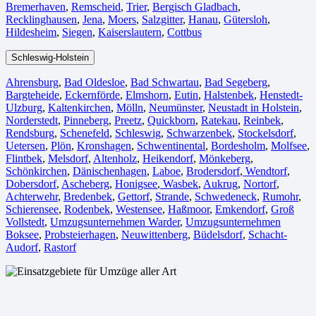
Bremerhaven⁠
,
Remscheid
,
Trier⁠
,
Bergisch Gladbach
,
Recklinghausen
,
Jena⁠
,
Moers⁠
,
Salzgitter⁠
,
Hanau
,
Gütersloh
,
Hildesheim⁠
,
Siegen⁠
,
Kaiserslautern⁠
,
Cottbus⁠
Schleswig-Holstein
Ahrensburg
,
Bad Oldesloe
,
Bad Schwartau
,
Bad Segeberg
,
Bargteheide
,
Eckernförde
,
Elmshorn
,
Eutin
,
Halstenbek
,
Henstedt-
Ulzburg
,
Kaltenkirchen
,
Mölln
,
Neumünster
,
Neustadt in Holstein
,
Norderstedt
,
Pinneberg
,
Preetz
,
Quickborn
,
Ratekau
,
Reinbek
,
Rendsburg
,
Schenefeld
,
Schleswig
,
Schwarzenbek
,
Stockelsdorf
,
Uetersen
,
Plön
,
Kronshagen
,
Schwentinental
,
Bordesholm
,
Molfsee
,
Flintbek
,
Melsdorf
,
Altenholz
,
Heikendorf
,
Mönkeberg
,
Schönkirchen
,
Dänischenhagen
,
Laboe
,
Brodersdorf
,
Wendtorf
,
Dobersdorf
,
Ascheberg
,
Honigsee
,
Wasbek
,
Aukrug
,
Nortorf
,
Achterwehr
,
Bredenbek
,
Gettorf
,
Strande
,
Schwedeneck
,
Rumohr
,
Schierensee
,
Rodenbek
,
Westensee
,
Haßmoor
,
Emkendorf
,
Groß
Vollstedt
,
Umzugsunternehmen Warder
,
Umzugsunternehmen
Boksee
,
Probsteierhagen
,
Neuwittenberg
,
Büdelsdorf
,
Schacht-
Audorf
,
Rastorf