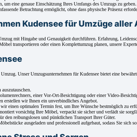
en, um eine genaue Einschätzung Ihres Umfangs des Umzugs zu geben.
fassende Betrachtung ermöglicht, ohne dass physische Präsenz erforder
men Kudensee für Umzüge aller 
en Umzug mit Hingabe und Genauigkeit durchführen. Erfahrung, Leiden
Möbel transportieren oder einen Komplettumzug planen, unsere Experten
ensee
eichen Umzug. Unser Umzugsunternehmen für Kudensee bietet eine bew
n auszutauschen.
enrechners, einer Vor-Ort-Besichtigung oder einer Video-Besichtigu
 erstellen wir Ihnen ein unverbindliches Angebot.
ir einen optimalen Termin fest, um Ihre Wünsche bestmöglich zu erfü
iert vorsichtig Ihre Möbel, verpackt sie sicher und verlädt sie sorgfä
r den reibungslosen und pünktlichen Transport Ihrer Güter.
elstücke ausgeladen und professionell aufgebaut, sodass Sie sich so