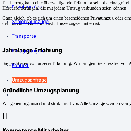
Ein Umzug kann eine überwältigende Erfahrung sein, die eine gründ
Privatumzüge
Herausforderungen, die mit jedem Umzug verbunden seien können.
Ganz gleich, ob es sich um einen bescheidenen Privatumzug oder ein
Seniorenumzüge
der individuell auf Ihre Bedürfnisse zugeschnitten ist.
Transporte
Jahrelange Erfahrung
Einlagerungen
Sie profitieren von unserer Erfahrung. Wir bringen Sie stressfrei von 
Kontakt
Umzugsanfrage
Gründliche Umzugsplanung
Wir gehen organisiert und strukturiert vor. Alle Umzüge werden von 
Kompetente Mitarbeiter