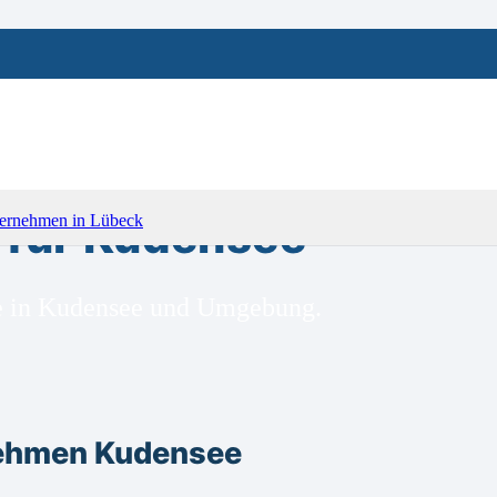
für Kudensee
ge in Kudensee und Umgebung.
nehmen Kudensee