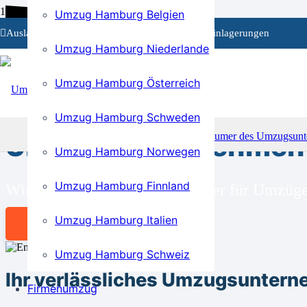
Umzug Hamburg Belgien
Auslandsumzüge
Privat- und Firmenumzüge
Einlagerungen
Umzug Hamburg Niederlande
Umzug Hamburg Österreich
BEI UNS SIND SIE RICHTIG!
Umzug Hamburg Schweden
Umzugsunternehmen 
Umzug Hamburg Norwegen
Umzug Hamburg Finnland
Wir sind Ihr kompetenter Partner für Umzü
Umzug Hamburg Italien
Angebot anfordern
Umzug Hamburg Schweiz
Ihr verlässliches Umzugsunter
Firmenumzug