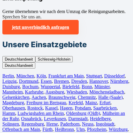
Gerne übernehmen wir nach dem Umzug die Reinigungsarbeiten.
Sprechen Sie uns an.
jetzt unverbindlich anfragen
Unsere Einsatzgebiete
Deutschlandweit
Schleswig-Holstein
Deutschlandweit
Berlin⁠
,
München
,
Köln⁠
,
Frankfurt am Main
,
Stuttgart
,
Düsseldorf
,
Leipzig
,
Dortmund
,
Essen
,
Bremen
,
Dresden
,
Hannover
,
Nürnberg
,
Duisburg⁠
,
Bochum
,
Wuppertal⁠
,
Bielefeld⁠
,
Bonn⁠
,
Münster⁠
,
Mannheim
,
Karlsruhe
,
Augsburg
,
Wiesbaden⁠
,
Mönchengladbach⁠
,
Gelsenkirchen⁠
,
Aachen⁠
,
Braunschweig
,
Chemnitz⁠
,
Halle (Saale)
⁠,
Magdeburg
,
Freiburg im Breisgau
⁠,
Krefeld⁠
,
Mainz⁠
,
Erfurt
,
Oberhausen⁠
,
Rostock⁠
,
Kassel⁠
,
Hagen
,
Potsdam
,
Saarbrücken⁠
,
Hamm
,
Ludwigshafen am Rhein
⁠,
Oldenburg (Oldb)
,
Mülheim an
der Ruhr
,
Osnabrück⁠
,
Leverkusen
,
Darmstadt⁠
,
Heidelberg
,
Solingen
,
Regensburg
,
Herne⁠
,
Paderborn
,
Neuss
,
Ingolstadt
,
Offenbach am Main
,
Fürth⁠
,
Heilbronn
,
Ulm⁠
,
Pforzheim
,
Würzburg
,