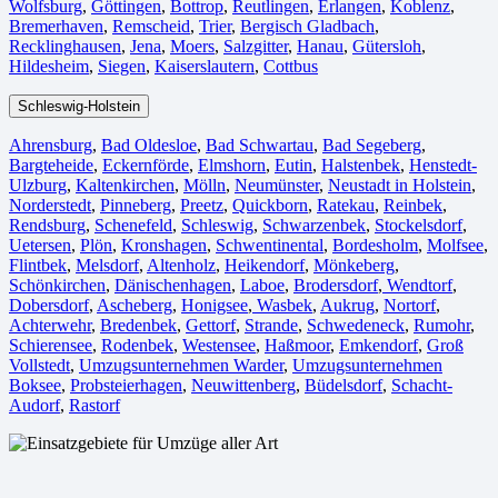
Wolfsburg⁠
,
Göttingen
,
Bottrop
,
Reutlingen
,
Erlangen⁠
,
Koblenz
,
Bremerhaven⁠
,
Remscheid
,
Trier⁠
,
Bergisch Gladbach
,
Recklinghausen
,
Jena⁠
,
Moers⁠
,
Salzgitter⁠
,
Hanau
,
Gütersloh
,
Hildesheim⁠
,
Siegen⁠
,
Kaiserslautern⁠
,
Cottbus⁠
Schleswig-Holstein
Ahrensburg
,
Bad Oldesloe
,
Bad Schwartau
,
Bad Segeberg
,
Bargteheide
,
Eckernförde
,
Elmshorn
,
Eutin
,
Halstenbek
,
Henstedt-
Ulzburg
,
Kaltenkirchen
,
Mölln
,
Neumünster
,
Neustadt in Holstein
,
Norderstedt
,
Pinneberg
,
Preetz
,
Quickborn
,
Ratekau
,
Reinbek
,
Rendsburg
,
Schenefeld
,
Schleswig
,
Schwarzenbek
,
Stockelsdorf
,
Uetersen
,
Plön
,
Kronshagen
,
Schwentinental
,
Bordesholm
,
Molfsee
,
Flintbek
,
Melsdorf
,
Altenholz
,
Heikendorf
,
Mönkeberg
,
Schönkirchen
,
Dänischenhagen
,
Laboe
,
Brodersdorf
,
Wendtorf
,
Dobersdorf
,
Ascheberg
,
Honigsee
,
Wasbek
,
Aukrug
,
Nortorf
,
Achterwehr
,
Bredenbek
,
Gettorf
,
Strande
,
Schwedeneck
,
Rumohr
,
Schierensee
,
Rodenbek
,
Westensee
,
Haßmoor
,
Emkendorf
,
Groß
Vollstedt
,
Umzugsunternehmen Warder
,
Umzugsunternehmen
Boksee
,
Probsteierhagen
,
Neuwittenberg
,
Büdelsdorf
,
Schacht-
Audorf
,
Rastorf