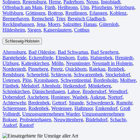
Solingen
,
Regensburg
,
Herne⁠
,
Paderborn
,
Neuss
,
Ingolstadt
,
Offenbach am Main
,
Fürth⁠
,
Heilbronn
,
Ulm⁠
,
Pforzheim
,
Würzburg
,
Wolfsburg⁠
,
Göttingen
,
Bottrop
,
Reutlingen
,
Erlangen⁠
,
Koblenz
,
Bremerhaven⁠
,
Remscheid
,
Trier⁠
,
Bergisch Gladbach
,
Recklinghausen
,
Jena⁠
,
Moers⁠
,
Salzgitter⁠
,
Hanau
,
Gütersloh
,
Hildesheim⁠
,
Siegen⁠
,
Kaiserslautern⁠
,
Cottbus⁠
Schleswig-Holstein
Ahrensburg
,
Bad Oldesloe
,
Bad Schwartau
,
Bad Segeberg
,
Bargteheide
,
Eckernförde
,
Elmshorn
,
Eutin
,
Halstenbek
,
Henstedt-
Ulzburg
,
Kaltenkirchen
,
Mölln
,
Neumünster
,
Neustadt in Holstein
,
Norderstedt
,
Pinneberg
,
Preetz
,
Quickborn
,
Ratekau
,
Reinbek
,
Rendsburg
,
Schenefeld
,
Schleswig
,
Schwarzenbek
,
Stockelsdorf
,
Uetersen
,
Plön
,
Kronshagen
,
Schwentinental
,
Bordesholm
,
Molfsee
,
Flintbek
,
Melsdorf
,
Altenholz
,
Heikendorf
,
Mönkeberg
,
Schönkirchen
,
Dänischenhagen
,
Laboe
,
Brodersdorf
,
Wendtorf
,
Dobersdorf
,
Ascheberg
,
Honigsee
,
Wasbek
,
Aukrug
,
Nortorf
,
Achterwehr
,
Bredenbek
,
Gettorf
,
Strande
,
Schwedeneck
,
Rumohr
,
Schierensee
,
Rodenbek
,
Westensee
,
Haßmoor
,
Emkendorf
,
Groß
Vollstedt
,
Umzugsunternehmen Warder
,
Umzugsunternehmen
Boksee
,
Probsteierhagen
,
Neuwittenberg
,
Büdelsdorf
,
Schacht-
Audorf
,
Rastorf