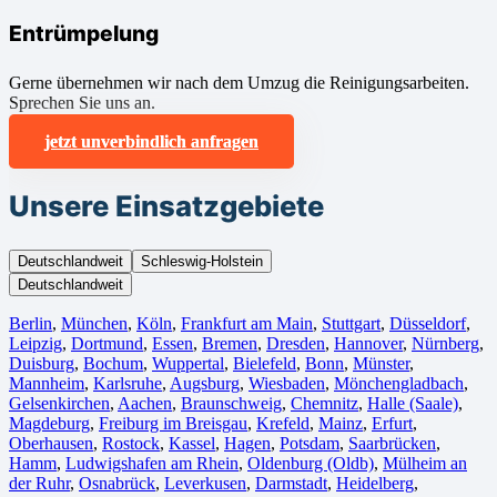
Entrümpelung
Gerne übernehmen wir nach dem Umzug die Reinigungsarbeiten.
Sprechen Sie uns an.
jetzt unverbindlich anfragen
Unsere Einsatzgebiete
Deutschlandweit
Schleswig-Holstein
Deutschlandweit
Berlin⁠
,
München
,
Köln⁠
,
Frankfurt am Main
,
Stuttgart
,
Düsseldorf
,
Leipzig
,
Dortmund
,
Essen
,
Bremen
,
Dresden
,
Hannover
,
Nürnberg
,
Duisburg⁠
,
Bochum
,
Wuppertal⁠
,
Bielefeld⁠
,
Bonn⁠
,
Münster⁠
,
Mannheim
,
Karlsruhe
,
Augsburg
,
Wiesbaden⁠
,
Mönchengladbach⁠
,
Gelsenkirchen⁠
,
Aachen⁠
,
Braunschweig
,
Chemnitz⁠
,
Halle (Saale)
⁠,
Magdeburg
,
Freiburg im Breisgau
⁠,
Krefeld⁠
,
Mainz⁠
,
Erfurt
,
Oberhausen⁠
,
Rostock⁠
,
Kassel⁠
,
Hagen
,
Potsdam
,
Saarbrücken⁠
,
Hamm
,
Ludwigshafen am Rhein
⁠,
Oldenburg (Oldb)
,
Mülheim an
der Ruhr
,
Osnabrück⁠
,
Leverkusen
,
Darmstadt⁠
,
Heidelberg
,