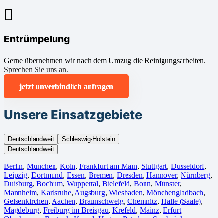
Entrümpelung
Gerne übernehmen wir nach dem Umzug die Reinigungsarbeiten.
Sprechen Sie uns an.
jetzt unverbindlich anfragen
Unsere Einsatzgebiete
Deutschlandweit
Schleswig-Holstein
Deutschlandweit
Berlin⁠
,
München
,
Köln⁠
,
Frankfurt am Main
,
Stuttgart
,
Düsseldorf
,
Leipzig
,
Dortmund
,
Essen
,
Bremen
,
Dresden
,
Hannover
,
Nürnberg
,
Duisburg⁠
,
Bochum
,
Wuppertal⁠
,
Bielefeld⁠
,
Bonn⁠
,
Münster⁠
,
Mannheim
,
Karlsruhe
,
Augsburg
,
Wiesbaden⁠
,
Mönchengladbach⁠
,
Gelsenkirchen⁠
,
Aachen⁠
,
Braunschweig
,
Chemnitz⁠
,
Halle (Saale)
⁠,
Magdeburg
,
Freiburg im Breisgau
⁠,
Krefeld⁠
,
Mainz⁠
,
Erfurt
,