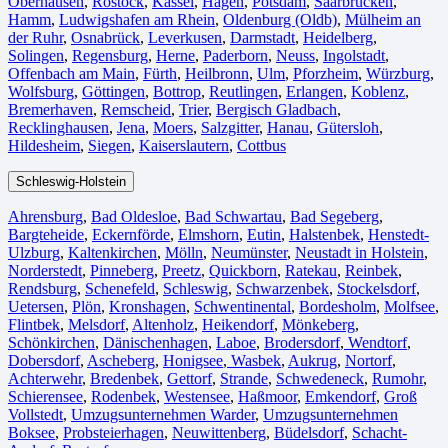
Oberhausen⁠
,
Rostock⁠
,
Kassel⁠
,
Hagen
,
Potsdam
,
Saarbrücken⁠
,
Hamm
,
Ludwigshafen am Rhein
⁠,
Oldenburg (Oldb)
,
Mülheim an
der Ruhr
,
Osnabrück⁠
,
Leverkusen
,
Darmstadt⁠
,
Heidelberg
,
Solingen
,
Regensburg
,
Herne⁠
,
Paderborn
,
Neuss
,
Ingolstadt
,
Offenbach am Main
,
Fürth⁠
,
Heilbronn
,
Ulm⁠
,
Pforzheim
,
Würzburg
,
Wolfsburg⁠
,
Göttingen
,
Bottrop
,
Reutlingen
,
Erlangen⁠
,
Koblenz
,
Bremerhaven⁠
,
Remscheid
,
Trier⁠
,
Bergisch Gladbach
,
Recklinghausen
,
Jena⁠
,
Moers⁠
,
Salzgitter⁠
,
Hanau
,
Gütersloh
,
Hildesheim⁠
,
Siegen⁠
,
Kaiserslautern⁠
,
Cottbus⁠
Schleswig-Holstein
Ahrensburg
,
Bad Oldesloe
,
Bad Schwartau
,
Bad Segeberg
,
Bargteheide
,
Eckernförde
,
Elmshorn
,
Eutin
,
Halstenbek
,
Henstedt-
Ulzburg
,
Kaltenkirchen
,
Mölln
,
Neumünster
,
Neustadt in Holstein
,
Norderstedt
,
Pinneberg
,
Preetz
,
Quickborn
,
Ratekau
,
Reinbek
,
Rendsburg
,
Schenefeld
,
Schleswig
,
Schwarzenbek
,
Stockelsdorf
,
Uetersen
,
Plön
,
Kronshagen
,
Schwentinental
,
Bordesholm
,
Molfsee
,
Flintbek
,
Melsdorf
,
Altenholz
,
Heikendorf
,
Mönkeberg
,
Schönkirchen
,
Dänischenhagen
,
Laboe
,
Brodersdorf
,
Wendtorf
,
Dobersdorf
,
Ascheberg
,
Honigsee
,
Wasbek
,
Aukrug
,
Nortorf
,
Achterwehr
,
Bredenbek
,
Gettorf
,
Strande
,
Schwedeneck
,
Rumohr
,
Schierensee
,
Rodenbek
,
Westensee
,
Haßmoor
,
Emkendorf
,
Groß
Vollstedt
,
Umzugsunternehmen Warder
,
Umzugsunternehmen
Boksee
,
Probsteierhagen
,
Neuwittenberg
,
Büdelsdorf
,
Schacht-