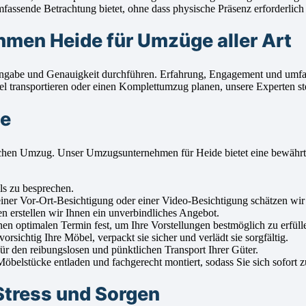
assende Betrachtung bietet, ohne dass physische Präsenz erforderlich i
men Heide für Umzüge aller Art
 Hingabe und Genauigkeit durchführen. Erfahrung, Engagement und um
l transportieren oder einen Komplettumzug planen, unsere Experten ste
de
lgreichen Umzug. Unser Umzugsunternehmen für Heide bietet eine bew
ls zu besprechen.
ner Vor-Ort-Besichtigung oder einer Video-Besichtigung schätzen wir 
n erstellen wir Ihnen ein unverbindliches Angebot.
n optimalen Termin fest, um Ihre Vorstellungen bestmöglich zu erfüll
ichtig Ihre Möbel, verpackt sie sicher und verlädt sie sorgfältig.
r den reibungslosen und pünktlichen Transport Ihrer Güter.
elstücke entladen und fachgerecht montiert, sodass Sie sich sofort 
tress und Sorgen