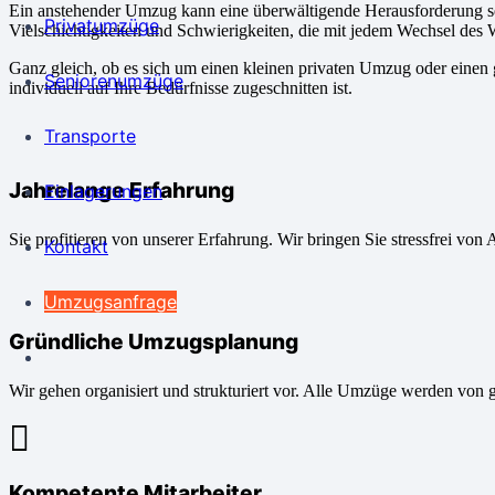
Ein anstehender Umzug kann eine überwältigende Herausforderung sei
Privatumzüge
Vielschichtigkeiten und Schwierigkeiten, die mit jedem Wechsel des
Ganz gleich, ob es sich um einen kleinen privaten Umzug oder einen
Seniorenumzüge
individuell auf Ihre Bedürfnisse zugeschnitten ist.
Transporte
Jahrelange Erfahrung
Einlagerungen
Sie profitieren von unserer Erfahrung. Wir bringen Sie stressfrei von 
Kontakt
Umzugsanfrage
Gründliche Umzugsplanung
Wir gehen organisiert und strukturiert vor. Alle Umzüge werden von 
Kompetente Mitarbeiter