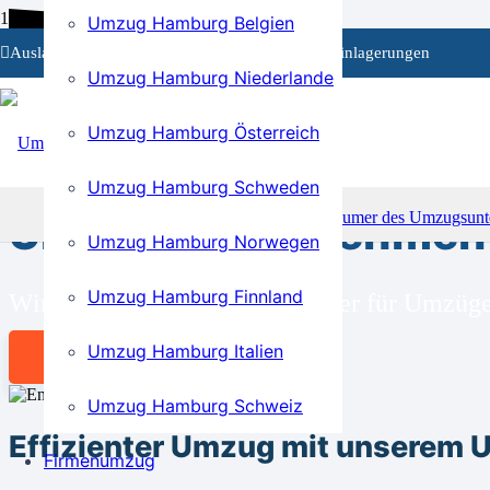
Umzug Hamburg Belgien
Auslandsumzüge
Privat- und Firmenumzüge
Einlagerungen
Umzug Hamburg Niederlande
Umzug Hamburg Österreich
BEI UNS SIND SIE RICHTIG!
Umzug Hamburg Schweden
Umzugsunternehmen 
Umzug Hamburg Norwegen
Umzug Hamburg Finnland
Wir sind Ihr kompetenter Partner für Umzü
Umzug Hamburg Italien
Angebot anfordern
Umzug Hamburg Schweiz
Effizienter Umzug mit unserem
Firmenumzug