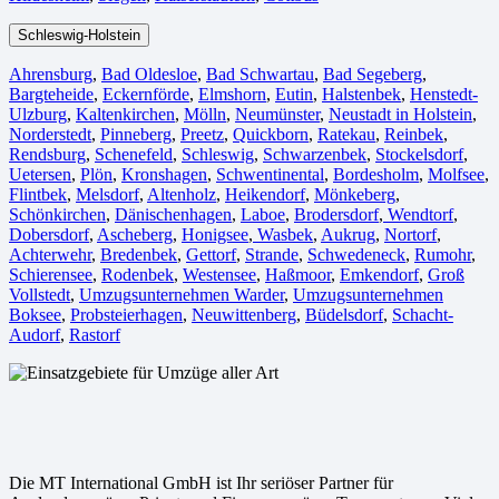
Schleswig-Holstein
Ahrensburg
,
Bad Oldesloe
,
Bad Schwartau
,
Bad Segeberg
,
Bargteheide
,
Eckernförde
,
Elmshorn
,
Eutin
,
Halstenbek
,
Henstedt-
Ulzburg
,
Kaltenkirchen
,
Mölln
,
Neumünster
,
Neustadt in Holstein
,
Norderstedt
,
Pinneberg
,
Preetz
,
Quickborn
,
Ratekau
,
Reinbek
,
Rendsburg
,
Schenefeld
,
Schleswig
,
Schwarzenbek
,
Stockelsdorf
,
Uetersen
,
Plön
,
Kronshagen
,
Schwentinental
,
Bordesholm
,
Molfsee
,
Flintbek
,
Melsdorf
,
Altenholz
,
Heikendorf
,
Mönkeberg
,
Schönkirchen
,
Dänischenhagen
,
Laboe
,
Brodersdorf
,
Wendtorf
,
Dobersdorf
,
Ascheberg
,
Honigsee
,
Wasbek
,
Aukrug
,
Nortorf
,
Achterwehr
,
Bredenbek
,
Gettorf
,
Strande
,
Schwedeneck
,
Rumohr
,
Schierensee
,
Rodenbek
,
Westensee
,
Haßmoor
,
Emkendorf
,
Groß
Vollstedt
,
Umzugsunternehmen Warder
,
Umzugsunternehmen
Boksee
,
Probsteierhagen
,
Neuwittenberg
,
Büdelsdorf
,
Schacht-
Audorf
,
Rastorf
Die MT International GmbH ist Ihr seriöser Partner für