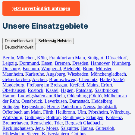
jetzt unverbindlich anfragen
Unsere Einsatzgebiete
Deutschlandweit
Schleswig-Holstein
Deutschlandweit
Berlin⁠
,
München
,
Köln⁠
,
Frankfurt am Main
,
Stuttgart
,
Düsseldorf
,
Leipzig
,
Dortmund
,
Essen
,
Bremen
,
Dresden
,
Hannover
,
Nürnberg
,
Duisburg⁠
,
Bochum
,
Wuppertal⁠
,
Bielefeld⁠
,
Bonn⁠
,
Münster⁠
,
Mannheim
,
Karlsruhe
,
Augsburg
,
Wiesbaden⁠
,
Mönchengladbach⁠
,
Gelsenkirchen⁠
,
Aachen⁠
,
Braunschweig
,
Chemnitz⁠
,
Halle (Saale)
⁠,
Magdeburg
,
Freiburg im Breisgau
⁠,
Krefeld⁠
,
Mainz⁠
,
Erfurt
,
Oberhausen⁠
,
Rostock⁠
,
Kassel⁠
,
Hagen
,
Potsdam
,
Saarbrücken⁠
,
Hamm
,
Ludwigshafen am Rhein
⁠,
Oldenburg (Oldb)
,
Mülheim an
der Ruhr
,
Osnabrück⁠
,
Leverkusen
,
Darmstadt⁠
,
Heidelberg
,
Solingen
,
Regensburg
,
Herne⁠
,
Paderborn
,
Neuss
,
Ingolstadt
,
Offenbach am Main
,
Fürth⁠
,
Heilbronn
,
Ulm⁠
,
Pforzheim
,
Würzburg
,
Wolfsburg⁠
,
Göttingen
,
Bottrop
,
Reutlingen
,
Erlangen⁠
,
Koblenz
,
Bremerhaven⁠
,
Remscheid
,
Trier⁠
,
Bergisch Gladbach
,
Recklinghausen
,
Jena⁠
,
Moers⁠
,
Salzgitter⁠
,
Hanau
,
Gütersloh
,
Hildesheim⁠
,
Siegen⁠
,
Kaiserslautern⁠
,
Cottbus⁠