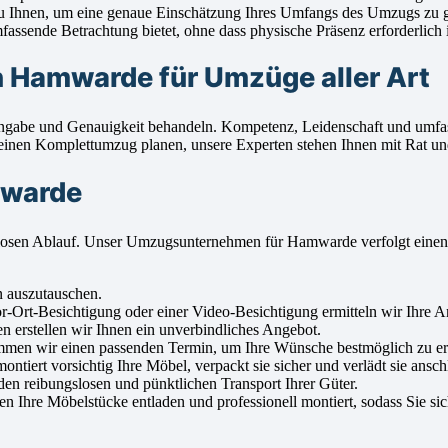
u Ihnen, um eine genaue Einschätzung Ihres Umfangs des Umzugs zu 
ssende Betrachtung bietet, ohne dass physische Präsenz erforderlich i
Hamwarde für Umzüge aller Art
ingabe und Genauigkeit behandeln. Kompetenz, Leidenschaft und umfas
einen Komplettumzug planen, unsere Experten stehen Ihnen mit Rat und
mwarde
ungslosen Ablauf. Unser Umzugsunternehmen für Hamwarde verfolgt ein
n auszutauschen.
r-Ort-Besichtigung oder einer Video-Besichtigung ermitteln wir Ihre 
n erstellen wir Ihnen ein unverbindliches Angebot.
men wir einen passenden Termin, um Ihre Wünsche bestmöglich zu erf
iert vorsichtig Ihre Möbel, verpackt sie sicher und verlädt sie ansch
en reibungslosen und pünktlichen Transport Ihrer Güter.
hre Möbelstücke entladen und professionell montiert, sodass Sie sic