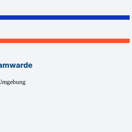
Hamwarde
d Umgebung