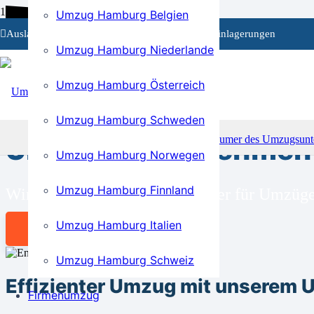
Umzug Hamburg Belgien
Auslandsumzüge
Privat- und Firmenumzüge
Einlagerungen
Umzug Hamburg Niederlande
Umzug Hamburg Österreich
BEI UNS SIND SIE RICHTIG!
Umzug Hamburg Schweden
Umzugsunternehmen 
Umzug Hamburg Norwegen
Umzug Hamburg Finnland
Wir sind Ihr kompetenter Partner für Umz
Umzug Hamburg Italien
Angebot anfordern
Umzug Hamburg Schweiz
Effizienter Umzug mit unsere
Firmenumzug