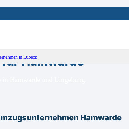
für Hamwarde
üge in Hamwarde und Umgebung.
m Umzugsunternehmen Hamwarde