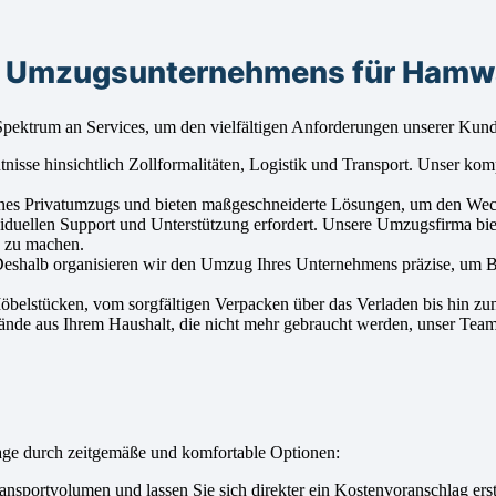
es Umzugsunternehmens für Hamw
ektrum an Services, um den vielfältigen Anforderungen unserer Kund
se hinsichtlich Zollformalitäten, Logistik und Transport. Unser kompe
nes Privatumzugs und bieten maßgeschneiderte Lösungen, um den Wech
iduellen Support und Unterstützung erfordert. Unsere Umzugsfirma biet
h zu machen.
Deshalb organisieren wir den Umzug Ihres Unternehmens präzise, um B
Möbelstücken, vom sorgfältigen Verpacken über das Verladen bis hin zu
nde aus Ihrem Haushalt, die nicht mehr gebraucht werden, unser Team 
ge durch zeitgemäße und komfortable Optionen:
sportvolumen und lassen Sie sich direkter ein Kostenvoranschlag erst