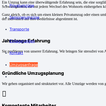
Ein Umzug kann eine überwältigende Erfahrung sein, die eine sorgfä
Privatumzüge
Schwierigkeiten, die mit jedem Wechsel des Wohnorts einhergehen k
Ganz gleich, ob es sich um einen kleinen Privatumzug oder einen um
Seniorenumzüge
der individuell auf Ihre Bedürfnisse abgestimmt ist.
Transporte
Jahrelange Erfahrung
Einlagerungen
Sie profitieren von unserer Erfahrung. Wir bringen Sie stressfrei von 
Kontakt
Umzugsanfrage
Gründliche Umzugsplanung
Wir gehen organisiert und strukturiert vor. Alle Umzüge werden von 
Kompetente Mitarbeiter