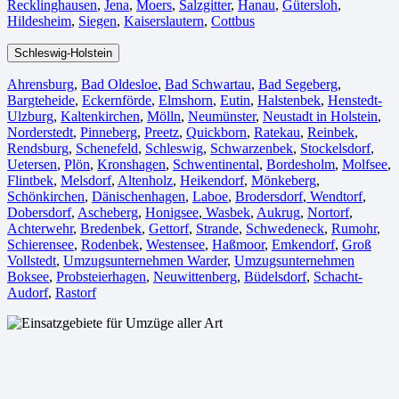
Recklinghausen
,
Jena⁠
,
Moers⁠
,
Salzgitter⁠
,
Hanau
,
Gütersloh
,
Hildesheim⁠
,
Siegen⁠
,
Kaiserslautern⁠
,
Cottbus⁠
Schleswig-Holstein
Ahrensburg
,
Bad Oldesloe
,
Bad Schwartau
,
Bad Segeberg
,
Bargteheide
,
Eckernförde
,
Elmshorn
,
Eutin
,
Halstenbek
,
Henstedt-
Ulzburg
,
Kaltenkirchen
,
Mölln
,
Neumünster
,
Neustadt in Holstein
,
Norderstedt
,
Pinneberg
,
Preetz
,
Quickborn
,
Ratekau
,
Reinbek
,
Rendsburg
,
Schenefeld
,
Schleswig
,
Schwarzenbek
,
Stockelsdorf
,
Uetersen
,
Plön
,
Kronshagen
,
Schwentinental
,
Bordesholm
,
Molfsee
,
Flintbek
,
Melsdorf
,
Altenholz
,
Heikendorf
,
Mönkeberg
,
Schönkirchen
,
Dänischenhagen
,
Laboe
,
Brodersdorf
,
Wendtorf
,
Dobersdorf
,
Ascheberg
,
Honigsee
,
Wasbek
,
Aukrug
,
Nortorf
,
Achterwehr
,
Bredenbek
,
Gettorf
,
Strande
,
Schwedeneck
,
Rumohr
,
Schierensee
,
Rodenbek
,
Westensee
,
Haßmoor
,
Emkendorf
,
Groß
Vollstedt
,
Umzugsunternehmen Warder
,
Umzugsunternehmen
Boksee
,
Probsteierhagen
,
Neuwittenberg
,
Büdelsdorf
,
Schacht-
Audorf
,
Rastorf