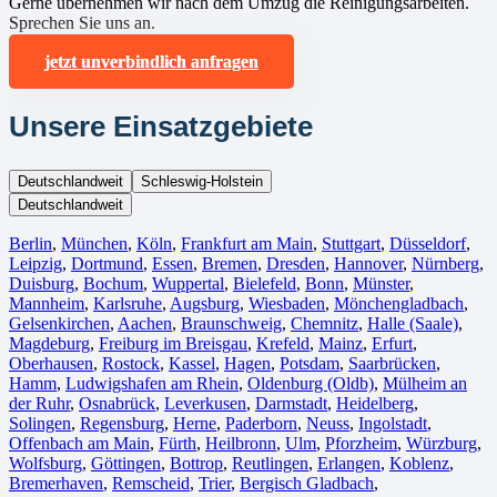
Gerne übernehmen wir nach dem Umzug die Reinigungsarbeiten.
Sprechen Sie uns an.
jetzt unverbindlich anfragen
Unsere Einsatzgebiete
Deutschlandweit
Schleswig-Holstein
Deutschlandweit
Berlin⁠
,
München
,
Köln⁠
,
Frankfurt am Main
,
Stuttgart
,
Düsseldorf
,
Leipzig
,
Dortmund
,
Essen
,
Bremen
,
Dresden
,
Hannover
,
Nürnberg
,
Duisburg⁠
,
Bochum
,
Wuppertal⁠
,
Bielefeld⁠
,
Bonn⁠
,
Münster⁠
,
Mannheim
,
Karlsruhe
,
Augsburg
,
Wiesbaden⁠
,
Mönchengladbach⁠
,
Gelsenkirchen⁠
,
Aachen⁠
,
Braunschweig
,
Chemnitz⁠
,
Halle (Saale)
⁠,
Magdeburg
,
Freiburg im Breisgau
⁠,
Krefeld⁠
,
Mainz⁠
,
Erfurt
,
Oberhausen⁠
,
Rostock⁠
,
Kassel⁠
,
Hagen
,
Potsdam
,
Saarbrücken⁠
,
Hamm
,
Ludwigshafen am Rhein
⁠,
Oldenburg (Oldb)
,
Mülheim an
der Ruhr
,
Osnabrück⁠
,
Leverkusen
,
Darmstadt⁠
,
Heidelberg
,
Solingen
,
Regensburg
,
Herne⁠
,
Paderborn
,
Neuss
,
Ingolstadt
,
Offenbach am Main
,
Fürth⁠
,
Heilbronn
,
Ulm⁠
,
Pforzheim
,
Würzburg
,
Wolfsburg⁠
,
Göttingen
,
Bottrop
,
Reutlingen
,
Erlangen⁠
,
Koblenz
,
Bremerhaven⁠
,
Remscheid
,
Trier⁠
,
Bergisch Gladbach
,