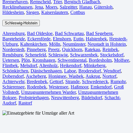
Bremerhaven⁠
,
Remscheid
,
Trier⁠
,
Bergisch Gladbach
,
Recklinghausen
,
Jena⁠
,
Moers⁠
,
Salzgitter⁠
,
Hanau
,
Gütersloh
,
Hildesheim⁠
,
Siegen⁠
,
Kaiserslautern⁠
,
Cottbus⁠
Schleswig-Holstein
Ahrensburg
,
Bad Oldesloe
,
Bad Schwartau
,
Bad Segeberg
,
Bargteheide
,
Eckernförde
,
Elmshorn
,
Eutin
,
Halstenbek
,
Henstedt-
Ulzburg
,
Kaltenkirchen
,
Mölln
,
Neumünster
,
Neustadt in Holstein
,
Norderstedt
,
Pinneberg
,
Preetz
,
Quickborn
,
Ratekau
,
Reinbek
,
Rendsburg
,
Schenefeld
,
Schleswig
,
Schwarzenbek
,
Stockelsdorf
,
Uetersen
,
Plön
,
Kronshagen
,
Schwentinental
,
Bordesholm
,
Molfsee
,
Flintbek
,
Melsdorf
,
Altenholz
,
Heikendorf
,
Mönkeberg
,
Schönkirchen
,
Dänischenhagen
,
Laboe
,
Brodersdorf
,
Wendtorf
,
Dobersdorf
,
Ascheberg
,
Honigsee
,
Wasbek
,
Aukrug
,
Nortorf
,
Achterwehr
,
Bredenbek
,
Gettorf
,
Strande
,
Schwedeneck
,
Rumohr
,
Schierensee
,
Rodenbek
,
Westensee
,
Haßmoor
,
Emkendorf
,
Groß
Vollstedt
,
Umzugsunternehmen Warder
,
Umzugsunternehmen
Boksee
,
Probsteierhagen
,
Neuwittenberg
,
Büdelsdorf
,
Schacht-
Audorf
,
Rastorf