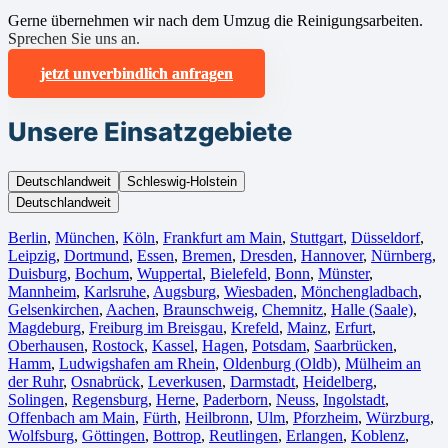
Gerne übernehmen wir nach dem Umzug die Reinigungsarbeiten.
Sprechen Sie uns an.
jetzt unverbindlich anfragen
Unsere Einsatzgebiete
Deutschlandweit
Schleswig-Holstein
Deutschlandweit
Berlin⁠
,
München
,
Köln⁠
,
Frankfurt am Main
,
Stuttgart
,
Düsseldorf
,
Leipzig
,
Dortmund
,
Essen
,
Bremen
,
Dresden
,
Hannover
,
Nürnberg
,
Duisburg⁠
,
Bochum
,
Wuppertal⁠
,
Bielefeld⁠
,
Bonn⁠
,
Münster⁠
,
Mannheim
,
Karlsruhe
,
Augsburg
,
Wiesbaden⁠
,
Mönchengladbach⁠
,
Gelsenkirchen⁠
,
Aachen⁠
,
Braunschweig
,
Chemnitz⁠
,
Halle (Saale)
⁠,
Magdeburg
,
Freiburg im Breisgau
⁠,
Krefeld⁠
,
Mainz⁠
,
Erfurt
,
Oberhausen⁠
,
Rostock⁠
,
Kassel⁠
,
Hagen
,
Potsdam
,
Saarbrücken⁠
,
Hamm
,
Ludwigshafen am Rhein
⁠,
Oldenburg (Oldb)
,
Mülheim an
der Ruhr
,
Osnabrück⁠
,
Leverkusen
,
Darmstadt⁠
,
Heidelberg
,
Solingen
,
Regensburg
,
Herne⁠
,
Paderborn
,
Neuss
,
Ingolstadt
,
Offenbach am Main
,
Fürth⁠
,
Heilbronn
,
Ulm⁠
,
Pforzheim
,
Würzburg
,
Wolfsburg⁠
,
Göttingen
,
Bottrop
,
Reutlingen
,
Erlangen⁠
,
Koblenz
,