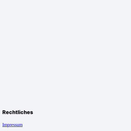
Rechtliches
Impressum
Datenschutz
Copyright 2023 © MT International GmbH
Umzugsanfrage
Kontakt
Whatsapp
Telefon