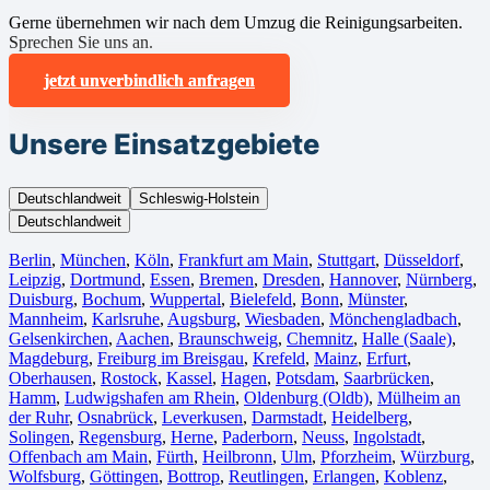
Gerne übernehmen wir nach dem Umzug die Reinigungsarbeiten.
Sprechen Sie uns an.
jetzt unverbindlich anfragen
Unsere Einsatzgebiete
Deutschlandweit
Schleswig-Holstein
Deutschlandweit
Berlin⁠
,
München
,
Köln⁠
,
Frankfurt am Main
,
Stuttgart
,
Düsseldorf
,
Leipzig
,
Dortmund
,
Essen
,
Bremen
,
Dresden
,
Hannover
,
Nürnberg
,
Duisburg⁠
,
Bochum
,
Wuppertal⁠
,
Bielefeld⁠
,
Bonn⁠
,
Münster⁠
,
Mannheim
,
Karlsruhe
,
Augsburg
,
Wiesbaden⁠
,
Mönchengladbach⁠
,
Gelsenkirchen⁠
,
Aachen⁠
,
Braunschweig
,
Chemnitz⁠
,
Halle (Saale)
⁠,
Magdeburg
,
Freiburg im Breisgau
⁠,
Krefeld⁠
,
Mainz⁠
,
Erfurt
,
Oberhausen⁠
,
Rostock⁠
,
Kassel⁠
,
Hagen
,
Potsdam
,
Saarbrücken⁠
,
Hamm
,
Ludwigshafen am Rhein
⁠,
Oldenburg (Oldb)
,
Mülheim an
der Ruhr
,
Osnabrück⁠
,
Leverkusen
,
Darmstadt⁠
,
Heidelberg
,
Solingen
,
Regensburg
,
Herne⁠
,
Paderborn
,
Neuss
,
Ingolstadt
,
Offenbach am Main
,
Fürth⁠
,
Heilbronn
,
Ulm⁠
,
Pforzheim
,
Würzburg
,
Wolfsburg⁠
,
Göttingen
,
Bottrop
,
Reutlingen
,
Erlangen⁠
,
Koblenz
,