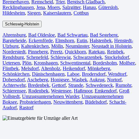
Bremerhaven⁠
,
Remscheid
,
Trier⁠
,
Bergisch Gladbach
,
Recklinghausen
,
Jena⁠
,
Moers⁠
,
Salzgitter⁠
,
Hanau
,
Gütersloh
,
Hildesheim⁠
,
Siegen⁠
,
Kaiserslautern⁠
,
Cottbus⁠
Schleswig-Holstein
Ahrensburg
,
Bad Oldesloe
,
Bad Schwartau
,
Bad Segeberg
,
Bargteheide
,
Eckernförde
,
Elmshorn
,
Eutin
,
Halstenbek
,
Henstedt-
Ulzburg
,
Kaltenkirchen
,
Mölln
,
Neumünster
,
Neustadt in Holstein
,
Norderstedt
,
Pinneberg
,
Preetz
,
Quickborn
,
Ratekau
,
Reinbek
,
Rendsburg
,
Schenefeld
,
Schleswig
,
Schwarzenbek
,
Stockelsdorf
,
Uetersen
,
Plön
,
Kronshagen
,
Schwentinental
,
Bordesholm
,
Molfsee
,
Flintbek
,
Melsdorf
,
Altenholz
,
Heikendorf
,
Mönkeberg
,
Schönkirchen
,
Dänischenhagen
,
Laboe
,
Brodersdorf
,
Wendtorf
,
Dobersdorf
,
Ascheberg
,
Honigsee
,
Wasbek
,
Aukrug
,
Nortorf
,
Achterwehr
,
Bredenbek
,
Gettorf
,
Strande
,
Schwedeneck
,
Rumohr
,
Schierensee
,
Rodenbek
,
Westensee
,
Haßmoor
,
Emkendorf
,
Groß
Vollstedt
,
Umzugsunternehmen Warder
,
Umzugsunternehmen
Boksee
,
Probsteierhagen
,
Neuwittenberg
,
Büdelsdorf
,
Schacht-
Audorf
,
Rastorf