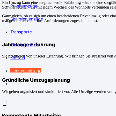
Ein Umzug kann eine anspruchsvolle Erfahrung sein, die eine sorgfäl
Privatumzüge
Schwierigkeiten, die mit jedem Wechsel des Wohnorts verbunden sei
Ganz gleich, ob es sich um einen bescheidenen Privatumzug oder ein
Seniorenumzüge
maßgeschneidert auf Ihre Anforderungen zugeschnitten ist.
Transporte
Jahrelange Erfahrung
Einlagerungen
Sie profitieren von unserer Erfahrung. Wir bringen Sie stressfrei von 
Kontakt
Umzugsanfrage
Gründliche Umzugsplanung
Wir gehen organisiert und strukturiert vor. Alle Umzüge werden von 
Kompetente Mitarbeiter