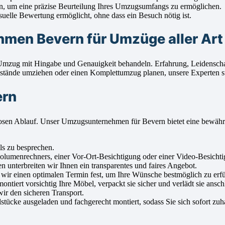
n, um eine präzise Beurteilung Ihres Umzugsumfangs zu ermöglichen.
suelle Bewertung ermöglicht, ohne dass ein Besuch nötig ist.
men Bevern für Umzüge aller Art
en Umzug mit Hingabe und Genauigkeit behandeln. Erfahrung, Leidensc
stände umziehen oder einen Komplettumzug planen, unsere Experten ste
ern
ungslosen Ablauf. Unser Umzugsunternehmen für Bevern bietet eine bew
ls zu besprechen.
enrechners, einer Vor-Ort-Besichtigung oder einer Video-Besichtigu
 unterbreiten wir Ihnen ein transparentes und faires Angebot.
ir einen optimalen Termin fest, um Ihre Wünsche bestmöglich zu erfü
iert vorsichtig Ihre Möbel, verpackt sie sicher und verlädt sie ansch
ir den sicheren Transport.
ücke ausgeladen und fachgerecht montiert, sodass Sie sich sofort zuh