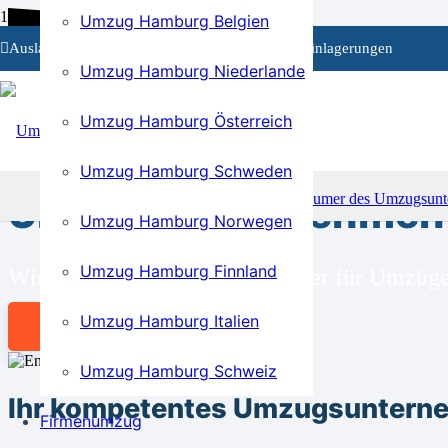
Umzug Hamburg Belgien
Auslandsumzüge
Privat- und Firmenumzüge
Einlagerungen
Umzug Hamburg Niederlande
Umzug Hamburg Österreich
BEI UNS SIND SIE RICHTIG!
Umzug Hamburg Schweden
Umzugsunternehmen 
Umzug Hamburg Norwegen
Umzug Hamburg Finnland
Wir sind Ihr kompetenter Partner für Umzü
Umzug Hamburg Italien
Angebot anfordern
Umzug Hamburg Schweiz
Ihr kompetentes Umzugsuntern
Firmenumzug