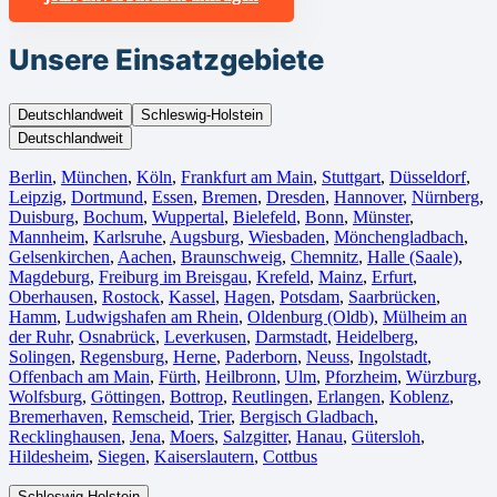
Unsere Einsatzgebiete
Deutschlandweit
Schleswig-Holstein
Deutschlandweit
Berlin⁠
,
München
,
Köln⁠
,
Frankfurt am Main
,
Stuttgart
,
Düsseldorf
,
Leipzig
,
Dortmund
,
Essen
,
Bremen
,
Dresden
,
Hannover
,
Nürnberg
,
Duisburg⁠
,
Bochum
,
Wuppertal⁠
,
Bielefeld⁠
,
Bonn⁠
,
Münster⁠
,
Mannheim
,
Karlsruhe
,
Augsburg
,
Wiesbaden⁠
,
Mönchengladbach⁠
,
Gelsenkirchen⁠
,
Aachen⁠
,
Braunschweig
,
Chemnitz⁠
,
Halle (Saale)
⁠,
Magdeburg
,
Freiburg im Breisgau
⁠,
Krefeld⁠
,
Mainz⁠
,
Erfurt
,
Oberhausen⁠
,
Rostock⁠
,
Kassel⁠
,
Hagen
,
Potsdam
,
Saarbrücken⁠
,
Hamm
,
Ludwigshafen am Rhein
⁠,
Oldenburg (Oldb)
,
Mülheim an
der Ruhr
,
Osnabrück⁠
,
Leverkusen
,
Darmstadt⁠
,
Heidelberg
,
Solingen
,
Regensburg
,
Herne⁠
,
Paderborn
,
Neuss
,
Ingolstadt
,
Offenbach am Main
,
Fürth⁠
,
Heilbronn
,
Ulm⁠
,
Pforzheim
,
Würzburg
,
Wolfsburg⁠
,
Göttingen
,
Bottrop
,
Reutlingen
,
Erlangen⁠
,
Koblenz
,
Bremerhaven⁠
,
Remscheid
,
Trier⁠
,
Bergisch Gladbach
,
Recklinghausen
,
Jena⁠
,
Moers⁠
,
Salzgitter⁠
,
Hanau
,
Gütersloh
,
Hildesheim⁠
,
Siegen⁠
,
Kaiserslautern⁠
,
Cottbus⁠
Schleswig-Holstein