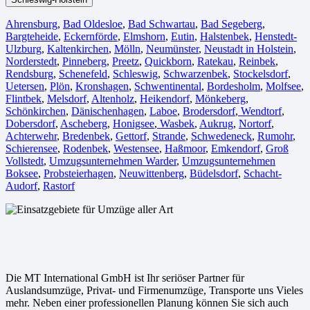
Ahrensburg
,
Bad Oldesloe
,
Bad Schwartau
,
Bad Segeberg
,
Bargteheide
,
Eckernförde
,
Elmshorn
,
Eutin
,
Halstenbek
,
Henstedt-
Ulzburg
,
Kaltenkirchen
,
Mölln
,
Neumünster
,
Neustadt in Holstein
,
Norderstedt
,
Pinneberg
,
Preetz
,
Quickborn
,
Ratekau
,
Reinbek
,
Rendsburg
,
Schenefeld
,
Schleswig
,
Schwarzenbek
,
Stockelsdorf
,
Uetersen
,
Plön
,
Kronshagen
,
Schwentinental
,
Bordesholm
,
Molfsee
,
Flintbek
,
Melsdorf
,
Altenholz
,
Heikendorf
,
Mönkeberg
,
Schönkirchen
,
Dänischenhagen
,
Laboe
,
Brodersdorf
,
Wendtorf
,
Dobersdorf
,
Ascheberg
,
Honigsee
,
Wasbek
,
Aukrug
,
Nortorf
,
Achterwehr
,
Bredenbek
,
Gettorf
,
Strande
,
Schwedeneck
,
Rumohr
,
Schierensee
,
Rodenbek
,
Westensee
,
Haßmoor
,
Emkendorf
,
Groß
Vollstedt
,
Umzugsunternehmen Warder
,
Umzugsunternehmen
Boksee
,
Probsteierhagen
,
Neuwittenberg
,
Büdelsdorf
,
Schacht-
Audorf
,
Rastorf
Die MT International GmbH ist Ihr seriöser Partner für
Auslandsumzüge, Privat- und Firmenumzüge, Transporte uns Vieles
mehr. Neben einer professionellen Planung können Sie sich auch