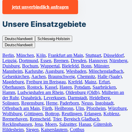
jetzt unverbindlich anfragen
Unsere Einsatzgebiete
Deutschlandweit
Schleswig-Holstein
Deutschlandweit
Berlin⁠
,
München
,
Köln⁠
,
Frankfurt am Main
,
Stuttgart
,
Düsseldorf
,
Leipzig
,
Dortmund
,
Essen
,
Bremen
,
Dresden
,
Hannover
,
Nürnberg
,
Duisburg⁠
,
Bochum
,
Wuppertal⁠
,
Bielefeld⁠
,
Bonn⁠
,
Münster⁠
,
Mannheim
,
Karlsruhe
,
Augsburg
,
Wiesbaden⁠
,
Mönchengladbach⁠
,
Gelsenkirchen⁠
,
Aachen⁠
,
Braunschweig
,
Chemnitz⁠
,
Halle (Saale)
⁠,
Magdeburg
,
Freiburg im Breisgau
⁠,
Krefeld⁠
,
Mainz⁠
,
Erfurt
,
Oberhausen⁠
,
Rostock⁠
,
Kassel⁠
,
Hagen
,
Potsdam
,
Saarbrücken⁠
,
Hamm
,
Ludwigshafen am Rhein
⁠,
Oldenburg (Oldb)
,
Mülheim an
der Ruhr
,
Osnabrück⁠
,
Leverkusen
,
Darmstadt⁠
,
Heidelberg
,
Solingen
,
Regensburg
,
Herne⁠
,
Paderborn
,
Neuss
,
Ingolstadt
,
Offenbach am Main
,
Fürth⁠
,
Heilbronn
,
Ulm⁠
,
Pforzheim
,
Würzburg
,
Wolfsburg⁠
,
Göttingen
,
Bottrop
,
Reutlingen
,
Erlangen⁠
,
Koblenz
,
Bremerhaven⁠
,
Remscheid
,
Trier⁠
,
Bergisch Gladbach
,
Recklinghausen
,
Jena⁠
,
Moers⁠
,
Salzgitter⁠
,
Hanau
,
Gütersloh
,
Hildesheim⁠
,
Siegen⁠
,
Kaiserslautern⁠
,
Cottbus⁠