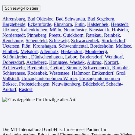
Schleswig-Holstein
Ahrensburg
,
Bad Oldesloe
,
Bad Schwartau
,
Bad Segeberg
,
Bargteheide
,
Eckernförde
,
Elmshorn
,
Eutin
,
Halstenbek
,
Henstedt-
Ulzburg
,
Kaltenkirchen
,
Mölln
,
Neumünster
,
Neustadt in Holstein
,
Norderstedt
,
Pinneberg
,
Preetz
,
Quickborn
,
Ratekau
,
Reinbek
,
Rendsburg
,
Schenefeld
,
Schleswig
,
Schwarzenbek
,
Stockelsdorf
,
Uetersen
,
Plön
,
Kronshagen
,
Schwentinental
,
Bordesholm
,
Molfsee
,
Flintbek
,
Melsdorf
,
Altenholz
,
Heikendorf
,
Mönkeberg
,
Schönkirchen
,
Dänischenhagen
,
Laboe
,
Brodersdorf
,
Wendtorf
,
Dobersdorf
,
Ascheberg
,
Honigsee
,
Wasbek
,
Aukrug
,
Nortorf
,
Achterwehr
,
Bredenbek
,
Gettorf
,
Strande
,
Schwedeneck
,
Rumohr
,
Schierensee
,
Rodenbek
,
Westensee
,
Haßmoor
,
Emkendorf
,
Groß
Vollstedt
,
Umzugsunternehmen Warder
,
Umzugsunternehmen
Boksee
,
Probsteierhagen
,
Neuwittenberg
,
Büdelsdorf
,
Schacht-
Audorf
,
Rastorf
Die MT International GmbH ist Ihr seriöser Partner für
Auslandsumzüge, Privat- und Firmenumzüge, Transporte uns Vieles