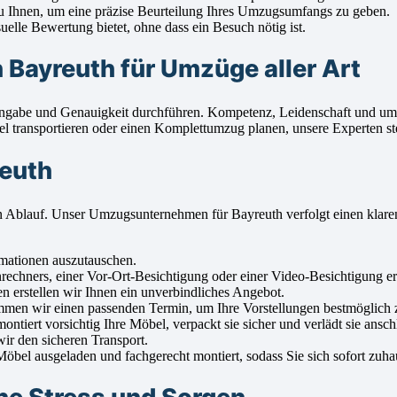
 Ihnen, um eine präzise Beurteilung Ihres Umzugsumfangs zu geben.
elle Bewertung bietet, ohne dass ein Besuch nötig ist.
ayreuth für Umzüge aller Art
 Hingabe und Genauigkeit durchführen. Kompetenz, Leidenschaft und u
l transportieren oder einen Komplettumzug planen, unsere Experten ste
reuth
losen Ablauf. Unser Umzugsunternehmen für Bayreuth verfolgt einen kl
rmationen auszutauschen.
ners, einer Vor-Ort-Besichtigung oder einer Video-Besichtigung erm
n erstellen wir Ihnen ein unverbindliches Angebot.
en wir einen passenden Termin, um Ihre Vorstellungen bestmöglich z
iert vorsichtig Ihre Möbel, verpackt sie sicher und verlädt sie ansch
ir den sicheren Transport.
el ausgeladen und fachgerecht montiert, sodass Sie sich sofort zuha