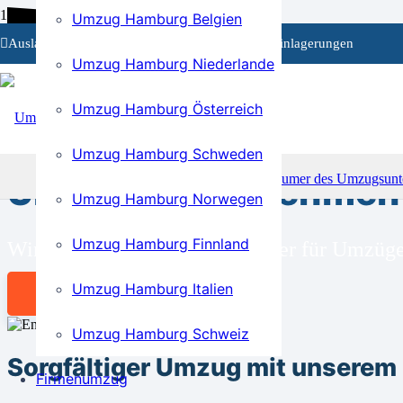
Umzug Hamburg Belgien
Auslandsumzüge
Privat- und Firmenumzüge
Einlagerungen
Umzug Hamburg Niederlande
Umzug Hamburg Österreich
BEI UNS SIND SIE RICHTIG!
Umzug Hamburg Schweden
Umzugsunternehmen 
Umzug Hamburg Norwegen
Umzug Hamburg Finnland
Wir sind Ihr kompetenter Partner für Umzü
Umzug Hamburg Italien
Angebot anfordern
Umzug Hamburg Schweiz
Sorgfältiger Umzug mit unsere
Firmenumzug