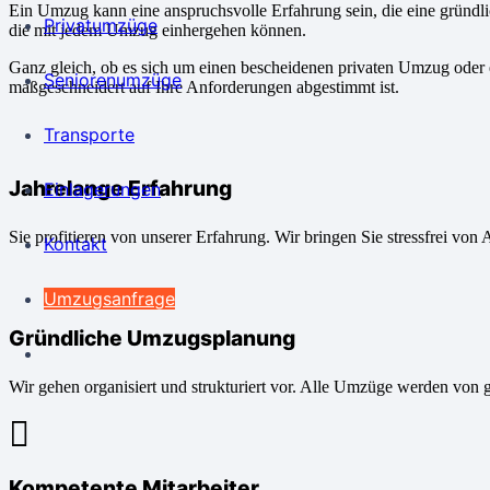
Ein Umzug kann eine anspruchsvolle Erfahrung sein, die eine gründl
Privatumzüge
die mit jedem Umzug einhergehen können.
Ganz gleich, ob es sich um einen bescheidenen privaten Umzug oder e
Seniorenumzüge
maßgeschneidert auf Ihre Anforderungen abgestimmt ist.
Transporte
Jahrelange Erfahrung
Einlagerungen
Sie profitieren von unserer Erfahrung. Wir bringen Sie stressfrei von 
Kontakt
Umzugsanfrage
Gründliche Umzugsplanung
Wir gehen organisiert und strukturiert vor. Alle Umzüge werden von 
Kompetente Mitarbeiter