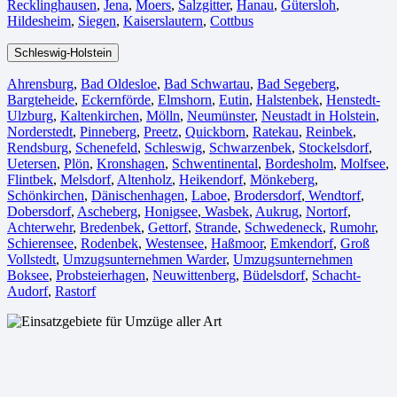
Recklinghausen
,
Jena⁠
,
Moers⁠
,
Salzgitter⁠
,
Hanau
,
Gütersloh
,
Hildesheim⁠
,
Siegen⁠
,
Kaiserslautern⁠
,
Cottbus⁠
Schleswig-Holstein
Ahrensburg
,
Bad Oldesloe
,
Bad Schwartau
,
Bad Segeberg
,
Bargteheide
,
Eckernförde
,
Elmshorn
,
Eutin
,
Halstenbek
,
Henstedt-
Ulzburg
,
Kaltenkirchen
,
Mölln
,
Neumünster
,
Neustadt in Holstein
,
Norderstedt
,
Pinneberg
,
Preetz
,
Quickborn
,
Ratekau
,
Reinbek
,
Rendsburg
,
Schenefeld
,
Schleswig
,
Schwarzenbek
,
Stockelsdorf
,
Uetersen
,
Plön
,
Kronshagen
,
Schwentinental
,
Bordesholm
,
Molfsee
,
Flintbek
,
Melsdorf
,
Altenholz
,
Heikendorf
,
Mönkeberg
,
Schönkirchen
,
Dänischenhagen
,
Laboe
,
Brodersdorf
,
Wendtorf
,
Dobersdorf
,
Ascheberg
,
Honigsee
,
Wasbek
,
Aukrug
,
Nortorf
,
Achterwehr
,
Bredenbek
,
Gettorf
,
Strande
,
Schwedeneck
,
Rumohr
,
Schierensee
,
Rodenbek
,
Westensee
,
Haßmoor
,
Emkendorf
,
Groß
Vollstedt
,
Umzugsunternehmen Warder
,
Umzugsunternehmen
Boksee
,
Probsteierhagen
,
Neuwittenberg
,
Büdelsdorf
,
Schacht-
Audorf
,
Rastorf