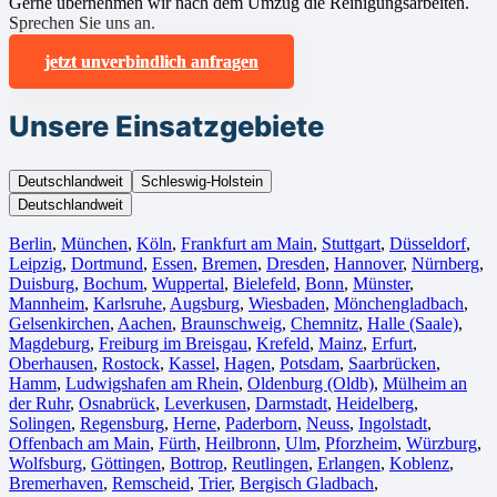
Gerne übernehmen wir nach dem Umzug die Reinigungsarbeiten.
Sprechen Sie uns an.
jetzt unverbindlich anfragen
Unsere Einsatzgebiete
Deutschlandweit
Schleswig-Holstein
Deutschlandweit
Berlin⁠
,
München
,
Köln⁠
,
Frankfurt am Main
,
Stuttgart
,
Düsseldorf
,
Leipzig
,
Dortmund
,
Essen
,
Bremen
,
Dresden
,
Hannover
,
Nürnberg
,
Duisburg⁠
,
Bochum
,
Wuppertal⁠
,
Bielefeld⁠
,
Bonn⁠
,
Münster⁠
,
Mannheim
,
Karlsruhe
,
Augsburg
,
Wiesbaden⁠
,
Mönchengladbach⁠
,
Gelsenkirchen⁠
,
Aachen⁠
,
Braunschweig
,
Chemnitz⁠
,
Halle (Saale)
⁠,
Magdeburg
,
Freiburg im Breisgau
⁠,
Krefeld⁠
,
Mainz⁠
,
Erfurt
,
Oberhausen⁠
,
Rostock⁠
,
Kassel⁠
,
Hagen
,
Potsdam
,
Saarbrücken⁠
,
Hamm
,
Ludwigshafen am Rhein
⁠,
Oldenburg (Oldb)
,
Mülheim an
der Ruhr
,
Osnabrück⁠
,
Leverkusen
,
Darmstadt⁠
,
Heidelberg
,
Solingen
,
Regensburg
,
Herne⁠
,
Paderborn
,
Neuss
,
Ingolstadt
,
Offenbach am Main
,
Fürth⁠
,
Heilbronn
,
Ulm⁠
,
Pforzheim
,
Würzburg
,
Wolfsburg⁠
,
Göttingen
,
Bottrop
,
Reutlingen
,
Erlangen⁠
,
Koblenz
,
Bremerhaven⁠
,
Remscheid
,
Trier⁠
,
Bergisch Gladbach
,