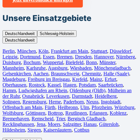
Unsere Einsatzgebiete
Deutschlandweit
Schleswig-Holstein
Deutschlandweit
Berlin⁠
,
München
,
Köln⁠
,
Frankfurt am Main
,
Stuttgart
,
Düsseldorf
,
Leipzig
,
Dortmund
,
Essen
,
Bremen
,
Dresden
,
Hannover
,
Nürnberg
,
Duisburg⁠
,
Bochum
,
Wuppertal⁠
,
Bielefeld⁠
,
Bonn⁠
,
Münster⁠
,
Mannheim
,
Karlsruhe
,
Augsburg
,
Wiesbaden⁠
,
Mönchengladbach⁠
,
Gelsenkirchen⁠
,
Aachen⁠
,
Braunschweig
,
Chemnitz⁠
,
Halle (Saale)
⁠,
Magdeburg
,
Freiburg im Breisgau
⁠,
Krefeld⁠
,
Mainz⁠
,
Erfurt
,
Oberhausen⁠
,
Rostock⁠
,
Kassel⁠
,
Hagen
,
Potsdam
,
Saarbrücken⁠
,
Hamm
,
Ludwigshafen am Rhein
⁠,
Oldenburg (Oldb)
,
Mülheim an
der Ruhr
,
Osnabrück⁠
,
Leverkusen
,
Darmstadt⁠
,
Heidelberg
,
Solingen
,
Regensburg
,
Herne⁠
,
Paderborn
,
Neuss
,
Ingolstadt
,
Offenbach am Main
,
Fürth⁠
,
Heilbronn
,
Ulm⁠
,
Pforzheim
,
Würzburg
,
Wolfsburg⁠
,
Göttingen
,
Bottrop
,
Reutlingen
,
Erlangen⁠
,
Koblenz
,
Bremerhaven⁠
,
Remscheid
,
Trier⁠
,
Bergisch Gladbach
,
Recklinghausen
,
Jena⁠
,
Moers⁠
,
Salzgitter⁠
,
Hanau
,
Gütersloh
,
Hildesheim⁠
,
Siegen⁠
,
Kaiserslautern⁠
,
Cottbus⁠