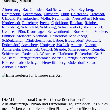
Schleswig-Holstein
Ahrensburg
,
Bad Oldesloe
,
Bad Schwartau
,
Bad Segeberg
,
Bargteheide
,
Eckernförde
,
Elmshorn
,
Eutin
,
Halstenbek
,
Henstedt-
Ulzburg
,
Kaltenkirchen
,
Mölln
,
Neumünster
,
Neustadt in Holstein
,
Norderstedt
,
Pinneberg
,
Preetz
,
Quickborn
,
Ratekau
,
Reinbek
,
Rendsburg
,
Schenefeld
,
Schleswig
,
Schwarzenbek
,
Stockelsdorf
,
Uetersen
,
Plön
,
Kronshagen
,
Schwentinental
,
Bordesholm
,
Molfsee
,
Flintbek
,
Melsdorf
,
Altenholz
,
Heikendorf
,
Mönkeberg
,
Schönkirchen
,
Dänischenhagen
,
Laboe
,
Brodersdorf
,
Wendtorf
,
Dobersdorf
,
Ascheberg
,
Honigsee
,
Wasbek
,
Aukrug
,
Nortorf
,
Achterwehr
,
Bredenbek
,
Gettorf
,
Strande
,
Schwedeneck
,
Rumohr
,
Schierensee
,
Rodenbek
,
Westensee
,
Haßmoor
,
Emkendorf
,
Groß
Vollstedt
,
Umzugsunternehmen Warder
,
Umzugsunternehmen
Boksee
,
Probsteierhagen
,
Neuwittenberg
,
Büdelsdorf
,
Schacht-
Audorf
,
Rastorf
Die MT International GmbH ist Ihr seriöser Partner für
Auslandsumzüge, Privat- und Firmenumzüge, Transporte uns Vieles
mehr. Neben einer professionellen Planung können Sie sich auch